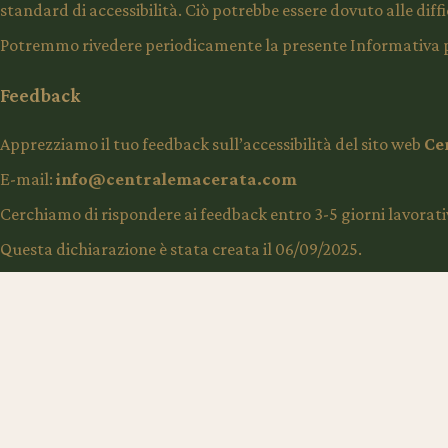
standard di accessibilità. Ciò potrebbe essere dovuto alle diff
Potremmo rivedere periodicamente la presente Informativa per 
Feedback
Apprezziamo il tuo feedback sull’accessibilità del sito web
Ce
E-mail:
info@centralemacerata.com
Cerchiamo di rispondere ai feedback entro 3-5 giorni lavorativ
Questa dichiarazione è stata creata il 06/09/2025.