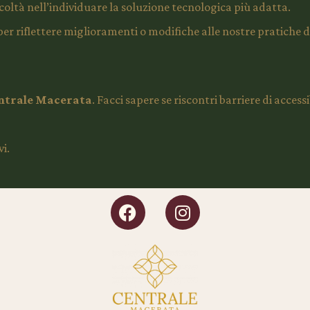
icoltà nell’individuare la soluzione tecnologica più adatta.
riflettere miglioramenti o modifiche alle nostre pratiche di 
ntrale Macerata
. Facci sapere se riscontri barriere di access
i.