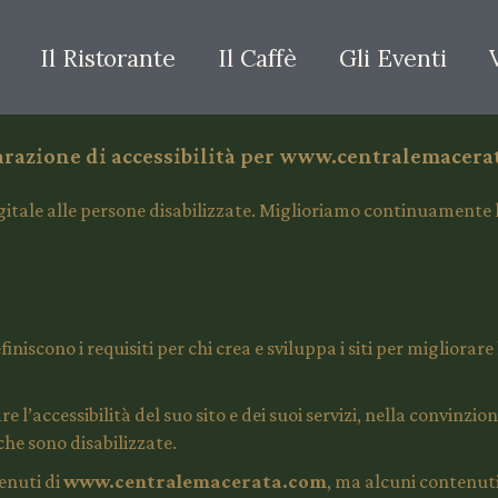
Il Ristorante
Il Caffè
Gli Eventi
arazione di accessibilità per www.centralemacera
igitale alle persone disabilizzate. Miglioriamo continuamente l
iscono i requisiti per chi crea e sviluppa i siti per migliorare 
’accessibilità del suo sito e dei suoi servizi, nella convinzio
 che sono disabilizzate.
tenuti di
www.centralemacerata.com
, ma alcuni contenut