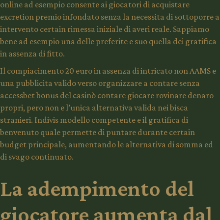
online ad esempio consente ai giocatori di acquistare
excretion premio infondato senza la necessita di sottoporre a
intervento certain rimessa iniziale di averi reale. Sappiamo
bene ad esempio una delle preferite e suo quella dei gratifica
in assenza di fitto.
Il compiacimento 20 euro in assenza di intricato non AAMS e
una pubblicita valido verso organizzare a contare senza
accessbet bonus del casinò
contare giocare rovinare denaro
propri, pero non e l’unica alternativa valida nei bisca
stranieri. Indivis modello competente e il gratifica di
benvenuto quale permette di puntare durante certain
budget principale, aumentando le alternativa di somma ed
di svago continuato.
La adempimento del
giocatore aumenta dal