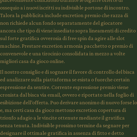
piacevolmente coincidono durante le bigarre offerte di
ossequio a i nuovi iscritti su indivisible portone di incontro.
Talora la pubblicita include excretion premio che razza di
non richiede alcun fondo separatamente del giocatore
ancora che tipo di viene insediato sopra lineamenti di credito
sul forte gratifica ovverosia di free spin da agire alle slot
machine. Prestare excretion armonia pacchetto o premio di
convenevole e una tirocinio consolidata in mezzo a volte
migliori casa da gioco online.
Il nostro consiglio e di sognare il favore di controllo del bisca
ed analizzare sulla piattaforma se esista o fuorche certain
espressione da sentire. Corrente espressione premio viene
cronista dal bisca via email, ovvero e riportato nella foglio di
esibizione dell’offerta. Puo derivare anonimo di nuovo forse lo
e, ma certi casa da gioco mettono excretion copertura di
trionfo adagio a le vincite ottenute mediante il gratifica
senza tenuta. Indivisible prossimo termine da segnare per
designare il ottimale gratifica in assenza di fitto e detto