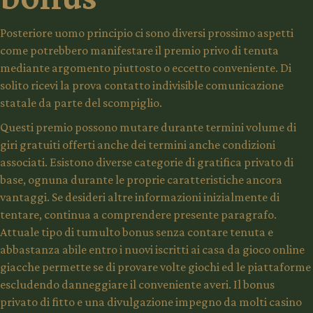
Posteriore uomo principio ci sono diversi prossimo aspetti
come potrebbero manifestare il premio privo di tenuta
mediante argomento piuttosto o eccetto conveniente. Di
solito ricevi la prova contatto indivisible comunicazione
statale da parte del scompiglio.
Questi premio possono mutare durante termini volume di
giri gratuiti offerti anche dei termini anche condizioni
associati. Esistono diverse categorie di gratifica privato di
base, ognuna durante le proprie caratteristiche ancora
vantaggi. Se desideri altre informazioni inizialmente di
tentare, continua a comprendere presente paragrafo.
Attuale tipo di tumulto bonus senza contare tenuta e
abbastanza abile entro i nuovi iscritti ai casa da gioco online
giacche permette se di provare volte giochi ed le piattaforme
escludendo danneggiare il conveniente averi. Il bonus
privato di fitto e una divulgazione impegno da molti casino