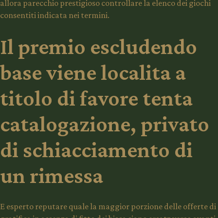
allora parecchio prestigioso controllare la elenco dei giochi
consentiti indicata nei termini.
Il premio escludendo
base viene localita a
titolo di favore tenta
catalogazione, privato
di schiacciamento di
un rimessa
E esperto reputare quale la maggior porzione delle offerte di