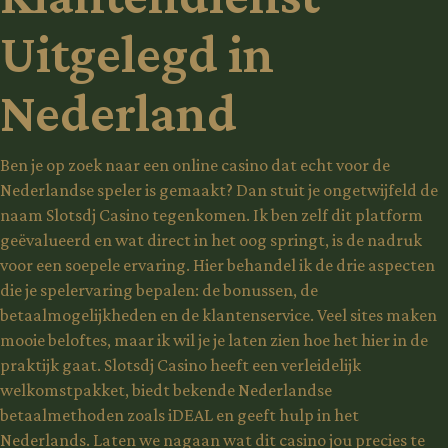
Uitgelegd in
Nederland
Ben je op zoek naar een online casino dat echt voor de
Nederlandse speler is gemaakt? Dan stuit je ongetwijfeld de
naam Slotsdj Casino tegenkomen. Ik ben zelf dit platform
geëvalueerd en wat direct in het oog springt, is de nadruk
voor een soepele ervaring. Hier behandel ik de drie aspecten
die je spelervaring bepalen: de bonussen, de
betaalmogelijkheden en de klantenservice. Veel sites maken
mooie beloftes, maar ik wil je je laten zien hoe het hier in de
praktijk gaat. Slotsdj Casino heeft een verleidelijk
welkomstpakket, biedt bekende Nederlandse
betaalmethoden zoals iDEAL en geeft hulp in het
Nederlands. Laten we nagaan wat dit casino jou precies te