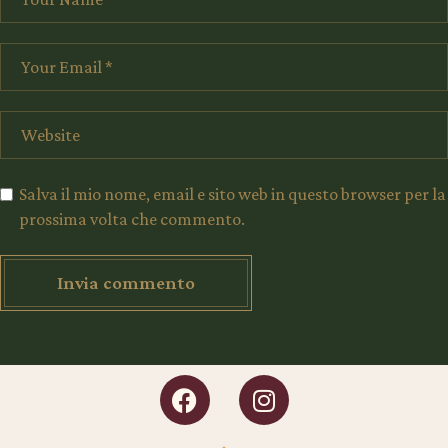
Salva il mio nome, email e sito web in questo browser per la
prossima volta che commento.
Invia commento