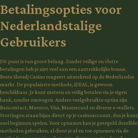
Betalingsopties voor
Nederlandstalige
Gebruikers
Dit punt is van groot belang. Zonder veilige en vlotte
betalingen heb je niet veel aan een aantrekkelijke bonus.
Beste Slotsdj
Casino reageert uitstekend op de Nederlandse
markt. De populairste methode, iDEAL, is gewoon
beschikbaar. Je kunt meteen en veilig betalen via je eigen
bank, zonder omwegen. Andere veelgebruikte opties zijn
Bancontact, Maestro, Visa, Mastercard en diverse e-wallets.
Stortingen staan bijna direct op je casinoaccount, dus je kunt
snel beginnen spelen. Voor opnames kan je geregeld dezelfde
methoden gebruiken, al dient je af en toe opnemen via de