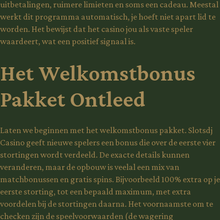
uitbetalingen, ruimere limieten en soms een cadeau. Meestal
werkt dit programma automatisch, je hoeft niet apart lid te
worden. Het bewijst dat het casino jou als vaste speler
waardeert, wat een positief signaal is.
Het Welkomstbonus
Pakket Ontleed
Laten we beginnen met het welkomstbonus pakket. Slotsdj
Casino geeft nieuwe spelers een bonus die over de eerste vier
stortingen wordt verdeeld. De exacte details kunnen
veranderen, maar de opbouw is veelal een mix van
matchbonussen en gratis spins. Bijvoorbeeld 100% extra op je
eerste storting, tot een bepaald maximum, met extra
voordelen bij de stortingen daarna. Het voornaamste om te
checken zijn de speelvoorwaarden (de wagering