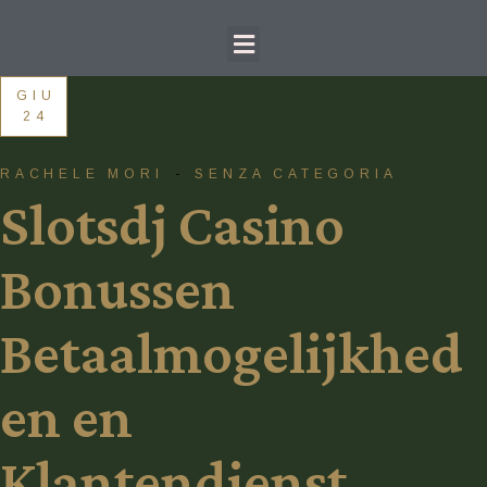
GIU
24
RACHELE MORI
SENZA CATEGORIA
Slotsdj Casino
Bonussen
Betaalmogelijkhed
en en
Klantendienst