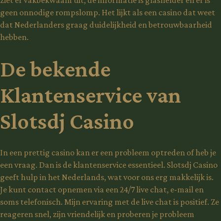
ziet er vakbekwaam uit, de informatie is glashelder en er is
geen onnodige rompslomp. Het lijkt als een casino dat weet
dat Nederlanders graag duidelijkheid en betrouwbaarheid
hebben.
De bekende
Klantenservice van
Slotsdj Casino
In een prettig casino kan er een probleem optreden of heb je
een vraag. Dan is de klantenservice essentieel. Slotsdj Casino
geeft hulp in het Nederlands, wat voor ons erg makkelijk is.
Je kunt contact opnemen via een 24/7 live chat, e-mail en
soms telefonisch. Mijn ervaring met de live chat is positief. Ze
reageren snel, zijn vriendelijk en proberen je probleem