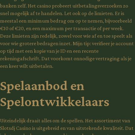
banken zelf. Het casino probeert uitbetalingsverzoeken zo
snel mogelijk af te handelen. Let ook op de limieten. Er is
meestal een minimum bedrag om op te nemen, bijvoorbeeld
€10 of €20, en een maximum per transactie of per week.
Deze limieten zijn redelijk, zowel voor wie af en toe speelt als
voor wie grotere bedragen inzet. Mijn tip: verifieer je account
op tijd met een kopie van je ID en een recente
rekeningafschrift. Dat voorkomt onnodige vertraging als je
een keer wilt uitbetalen.
Spelaanbod en
Spelontwikkelaars
Uiteindelijk draait alles om de spellen. Het assortiment van
Slotsdj Casino is uitgebreid en van uitstekende kwaliteit. Dat