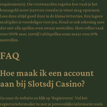
requirements). Die voorwaarden regelen hoe vaak je het
bonusgeld moet inzetten voordat je winst mag opnemen.
Lees deze altijd goed door in de kleine lettertjes. Een lagere
multiplier is voordeliger voor jou. Houd er ook rekening mee
dat niet alle spellen even zwaar meetellen. Slots tellen vaak
voor 100% mee, terwijl tafelspellen soms maar voor 10%
meetellen.
FAQ
Hoe maak ik een account
aan bij Slotsdj Casino?
Ga naar de website en klik op ‘Registreren’. Vul het
registratieformulier in met je persoonlijke informatie zoals