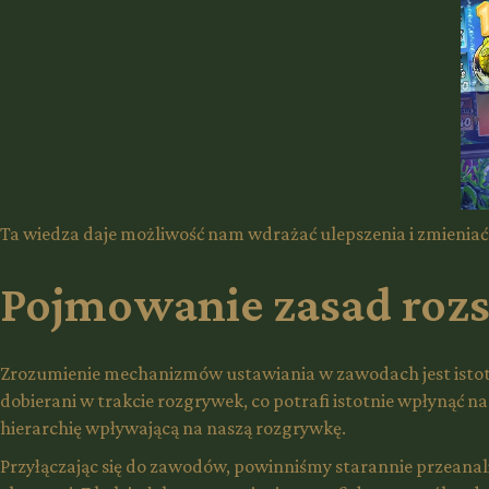
Ta wiedza daje możliwość nam wdrażać ulepszenia i zmieniać
Pojmowanie zasad roz
Zrozumienie mechanizmów ustawiania w zawodach jest istotne,
dobierani w trakcie rozgrywek, co potrafi istotnie wpłynąć n
hierarchię
wpływającą
na naszą rozgrywkę.
Przyłączając się do zawodów, powinniśmy starannie przeanal