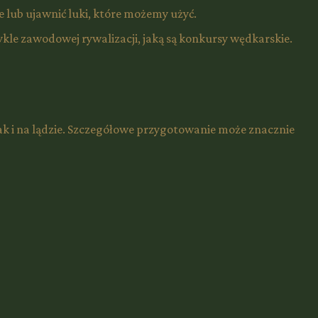
 lub ujawnić luki, które możemy użyć.
le zawodowej rywalizacji, jaką są konkursy wędkarskie.
jak i na lądzie. Szczegółowe przygotowanie może znacznie