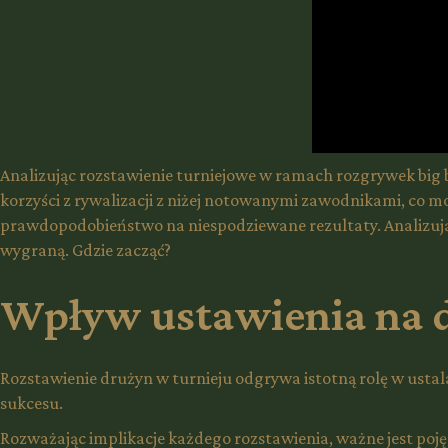
Analizując rozstawienie turniejowe w ramach rozgrywek
big 
korzyści z rywalizacji z niżej notowanymi zawodnikami, co mo
prawdopodobieństwo na niespodziewane rezultaty. Analizując 
wygraną. Gdzie zacząć?
Wpływ ustawienia na 
Rozstawienie drużyn w turnieju odgrywa istotną rolę w ustal
sukcesu.
Rozważając implikacje każdego rozstawienia, ważne jest poję