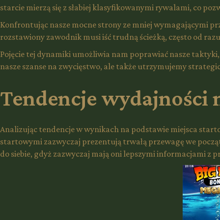
starcie mierzą się z słabiej klasyfikowanymi rywalami, co po
Konfrontując nasze mocne strony ze mniej wymagającymi prze
rozstawiony zawodnik musi iść trudną ścieżką, często od razu
Pojęcie tej dynamiki umożliwia nam poprawiać nasze taktyki,
nasze szanse na zwycięstwo, ale także utrzymujemy strateg
Tendencje wydajności n
Analizując tendencje w wynikach na podstawie miejsca start
startowymi zazwyczaj prezentują trwałą przewagę we począt
do siebie, gdyż zazwyczaj mają oni lepszymi informacjami z p