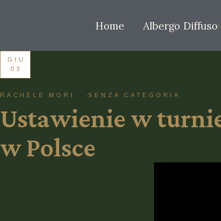
Home
Albergo Diffuso
GIU
03
RACHELE MORI
SENZA CATEGORIA
Ustawienie w turni
w Polsce