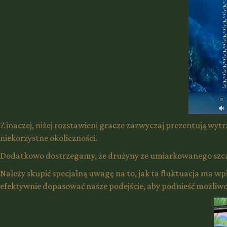
Z inaczej, niżej rozstawieni gracze zazwyczaj prezentują wy
niekorzystne okoliczności.
Dodatkowo dostrzegamy, że drużyny ze umiarkowanego szcze
Należy skupić specjalną uwagę na to, jak ta fluktuacja ma
efektywnie dopasować nasze podejście, aby podnieść możliwo