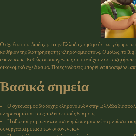
Ο σχεδιασμός διαδοχής στην Ελλάδα χρησιμεύει ως γέφυρα μετα
καθήκον της διατήρησης της κληρονομιάς τους. Ομοίως, το Bi
επενδύσεις. Καθώς οι οικογένειες συμμετέχουν σε συζητήσεις
οικονομικό σχεδιασμό. Ποιες γνώσεις μπορεί να προσφέρει αυ
Βασικά σημεία
Ο σχεδιασμός διαδοχής κληρονομιών στην Ελλάδα διασφαλίζ
κληρονομιά και τους πολιτιστικούς δεσμούς.
Η αξιοποίηση των καταπιστευμάτων μπορεί να μειώσει τις
συνεργασία μεταξύ των οικογενειών.