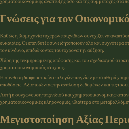
χρηματοοικονομικής ανάπτυξης όσο και της συμμετοχής στα πα
Γνώσεις για τον Οικονομικ
Καθώς η βιομηχανία τυχερών παιχνιδιών συνεχίζει να αναπτύσ
ευκαιρίες. Οι επενδυτές συνειδητοποιούν όλο και συχνότερα ότ
τον κίνδυνο, επιδιώκοντας ταυτόχρονα την αύξηση.
Χάρη της τεκμηριωμένης απόφασης και του σχεδιασμού στρατηγ
χρηματοοικονομικούς στόχους.
Η σύνθεση διαφορετικών επιλογών παιγνίων με σταθερά χρηματο
αποδόσεις. Αξιοποιώντας την ανάλυση δεδομένων και τις τάσεις
Αυτή η συγχώνευση παιχνιδιού και χρηματοοικονομικής κατανόη
χρηματοοικονομικές κληρονομιές, ιδιαίτερα στο μεταβαλλόμεν
Μεγιστοποίηση Αξίας Περι