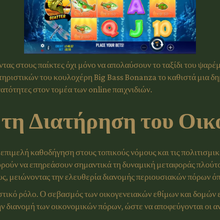
τας στους παίκτες όχι μόνο να απολαύσουν το ταξίδι του ψαρέμ
ηριστικών του κουλοχέρη Big Bass Bonanza το καθιστά μια δη
ατότητες στον τομέα των online παιχνιδιών.
α τη Διατήρηση του Οι
επιμελή καθοδήγηση στους τοπικούς νόμους και τις πολιτισμικ
πορούν να επηρεάσουν σημαντικά τη δυναμική μεταφοράς πλούτ
ους, μειώνοντας την ελευθερία διανομής περιουσιακών πόρων ό
τικό ρόλο. Ο σεβασμός των οικογενειακών εθίμων και δομών εί
 την διανομή των οικονομικών πόρων, ώστε να αποφεύγονται οι