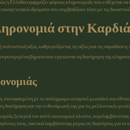
ώς η Ελλάδα εφαρμόζει φόρους κληρονομιάς που ενδέχεται να 
 οικογενειακά ιδρύματα που συμβαδίζουν τόσο με τις δικαστικέ
ηρονομιά στην Καρδιά
ολιτιστική αξία, καθρεφτίζοντας τις αξίες και τις παραδόσεις
γκεκριμένα βήματα που εγγυώνται τη διατήρηση της κληρονομι
ρονομιάς
α, συνυφασμένη με το πολύχρωμο ιστορικό μωσαϊκό του έθνους.
η διατήρηση και την ενδυνάμωσή της για τις μελλοντικές γενιές
νομιάς ξεπερνά τον απλό οικονομικό πλούτο, περιλαμβάνοντας π
ρογόνους τους, τακτικά λαμβάνοντας μέρος σε διαλόγους για το