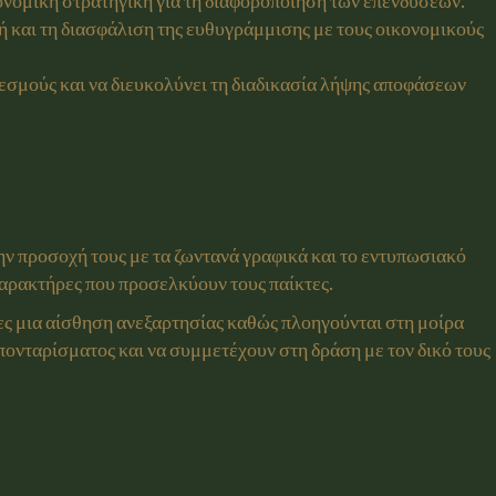
ονομική στρατηγική για τη διαφοροποίηση των επενδύσεων.
ή και τη διασφάλιση της ευθυγράμμισης με τους οικονομικούς
δεσμούς και να διευκολύνει τη διαδικασία λήψης αποφάσεων
την προσοχή τους με τα ζωντανά γραφικά και το εντυπωσιακό
χαρακτήρες που προσελκύουν τους παίκτες.
ες μια αίσθηση ανεξαρτησίας καθώς πλοηγούνται στη μοίρα
 πονταρίσματος και να συμμετέχουν στη δράση με τον δικό τους