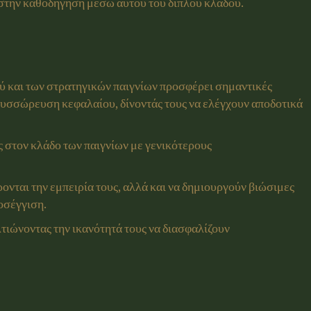
ς στην καθοδήγηση μέσω αυτού του διπλού κλάδου.
ύ και των στρατηγικών παιγνίων προσφέρει σημαντικές
η συσσώρευση κεφαλαίου, δίνοντάς τους να ελέγχουν αποδοτικά
 στον κλάδο των παιγνίων με γενικότερους
ονται την εμπειρία τους, αλλά και να δημιουργούν βιώσιμες
ροσέγγιση.
τιώνοντας την ικανότητά τους να διασφαλίζουν