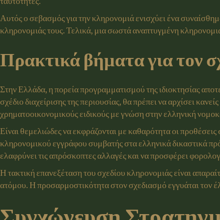
ταυτότητες.
Αυτός ο σεβασμός για την κληρονομιά ενισχύει ένα συναίσθημ
κληρονομιάς τους. Τελικά, μια σωστά αναπτυγμένη κληρονομιά
Πρακτικά βήματα για τον σ
Στην Ελλάδα, η πορεία προγραμματισμού της ιδιοκτησίας αποτελ
σχέδιο διαχείρισης της περιουσίας, θα πρέπει να αρχίσει κανεί
χρηματοοικονομικούς ειδικούς με γνώση στην ελληνική νομοκ
Είναι θεμελιώδες να εκφράζονται με καθαρότητα οι προθέσεις σ
κληρονομικού εγγράφου συμβατής στα ελληνικά δικαστικά πρ
ελαφρύνει τις απρόσκοπτες αλλαγές και να προσφέρει φορολο
Η τακτική επανεξέταση του σχεδίου κληρονομιάς είναι απαραίτη
ατόμου. Η προσαρμοστικότητα στον σχεδιασμό εγγυάται τον 
Συγχώνευση Στρατηγικ