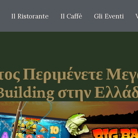
Il Ristorante
Il Caffè
Gli Eventi
ος Περιμένετε Μεγ
Building στην Ελλά