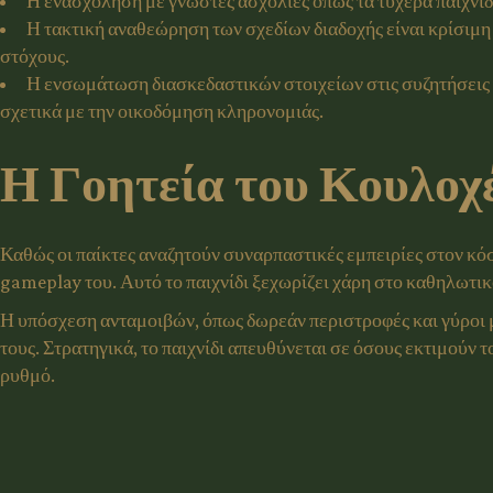
Η ενασχόληση με γνωστές ασχολίες όπως τα τυχερά παιχνίδ
Η τακτική αναθεώρηση των σχεδίων διαδοχής είναι κρίσιμη
στόχους.
Η ενσωμάτωση διασκεδαστικών στοιχείων στις συζητήσεις γ
σχετικά με την οικοδόμηση κληρονομιάς.
Η Γοητεία του Κουλοχέ
Καθώς οι παίκτες αναζητούν συναρπαστικές εμπειρίες στον κόσμ
gameplay του. Αυτό το παιχνίδι ξεχωρίζει χάρη στο καθηλωτι
Η υπόσχεση ανταμοιβών, όπως δωρεάν περιστροφές και γύροι μ
τους. Στρατηγικά, το παιχνίδι απευθύνεται σε όσους εκτιμούν 
ρυθμό.