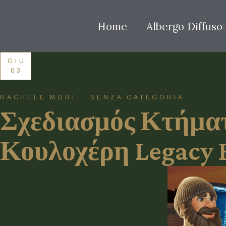
Home
Albergo Diffuso
GIU
03
RACHELE MORI
SENZA CATEGORIA
Σχεδιασμός Κτήματ
Κουλοχέρη Legacy 