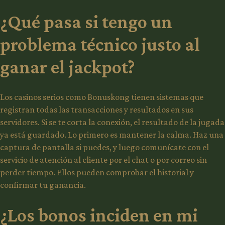
¿Qué pasa si tengo un
problema técnico justo al
ganar el jackpot?
Los casinos serios como Bonuskong tienen sistemas que
registran todas las transacciones y resultados en sus
servidores. Si se te corta la conexión, el resultado de la jugada
ya está guardado. Lo primero es mantener la calma. Haz una
captura de pantalla si puedes, y luego comunícate con el
servicio de atención al cliente por el chat o por correo sin
perder tiempo. Ellos pueden comprobar el historial y
confirmar tu ganancia.
¿Los bonos inciden en mi