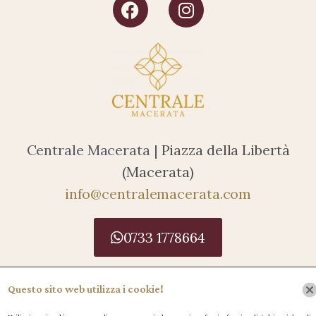
Centrale Macerata |
Piazza della Libertà
(Macerata)
info@centralemacerata.com
0733 1778664
Caffè Centrale SRL P.IVA 01545730432
Questo sito web utilizza i cookie!
Le tue preferenze relative alla privacy