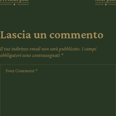
Lascia un commento
Il tuo indirizzo email non sarà pubblicato.
I campi
obbligatori sono contrassegnati
*