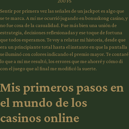
Sentir por primera vez las señales de un jackpot es algo que
se te marca. A mí me ocurrió jugando en
bonuskong casino
, y
no fue cosa de la casualidad. Fue más bien una unión de
estrategia, decisiones reflexionadas y ese toque de fortuna
que todos esperamos. Te voy a relatar mi historia, desde que
era un principiante total hasta el instante en que la pantalla
se iluminó con colores indicando el premio mayor. Te contaré
lo que a mí me resultó, los errores que me ahorré y cómo di
con el juego que al final me modificó la suerte.
Mis primeros pasos en
el mundo de los
casinos online