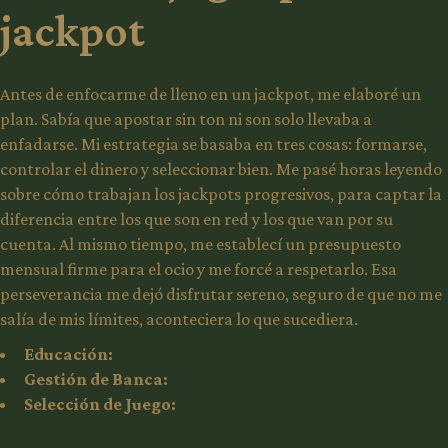
jackpot
Antes de enfocarme de lleno en un jackpot, me elaboré un
plan. Sabía que apostar sin ton ni son solo llevaba a
enfadarse. Mi estrategia se basaba en tres cosas: formarse,
controlar el dinero y seleccionar bien. Me pasé horas leyendo
sobre cómo trabajan los jackpots progresivos, para captar la
diferencia entre los que son en red y los que van por su
cuenta. Al mismo tiempo, me establecí un presupuesto
mensual firme para el ocio y me forcé a respetarlo. Esa
perseverancia me dejó disfrutar sereno, seguro de que no me
salía de mis límites, aconteciera lo que sucediera.
Educación:
Gestión de Banca:
Selección de Juego: