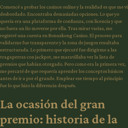
Comencé a probar los casinos online y la realidad es que me vi
desbordado. Encontraba demasiadas opciones. Lo que yo
quería era una plataforma de confianza, con licencia y que
no fuera un lío moverse por ella. Tras mirar varias, me
registré una cuenta en Bonuskong Casino. El proceso para
validarme fue transparente y la zona de juegos resultaba
estructurada. Lo primero que ejecuté fue dirigirme a las
tragaperras con jackpot, me maravillaba ver la lista de
premios que habían otorgado. Pero como era la primera vez,
me percaté de que requería aprender los conceptos básicos
antes de ir a por el grande. Emplear ese tiempo al principio
fue lo que hizo la diferencia después.
La ocasión del gran
premio: historia de la