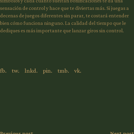
símbolos y cada cuánto sueltan bonificaciones te da una
sensación de control y hace que te diviertas más. Si juegas a
decenas de juegos diferentes sin parar, te costará entender
bien cómo funciona ninguno. La calidad del tiempo que le
dediques es más importante que lanzar giros sin control.
fb.
tw.
lnkd.
pin.
tmb.
vk.
Previous post
Next post