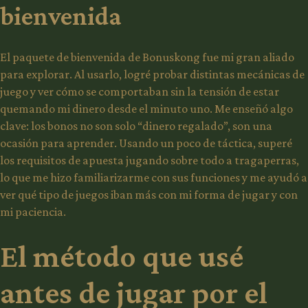
bienvenida
El paquete de bienvenida de Bonuskong fue mi gran aliado
para explorar. Al usarlo, logré probar distintas mecánicas de
juego y ver cómo se comportaban sin la tensión de estar
quemando mi dinero desde el minuto uno. Me enseñó algo
clave: los bonos no son solo “dinero regalado”, son una
ocasión para aprender. Usando un poco de táctica, superé
los requisitos de apuesta jugando sobre todo a tragaperras,
lo que me hizo familiarizarme con sus funciones y me ayudó a
ver qué tipo de juegos iban más con mi forma de jugar y con
mi paciencia.
El método que usé
antes de jugar por el