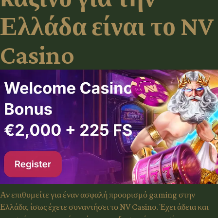
Ελλάδα είναι το NV
Casino
Αν επιθυμείτε για έναν ασφαλή προορισμό gaming στην
Ελλάδα, ίσως έχετε συναντήσει το NV Casino. Έχει άδεια και