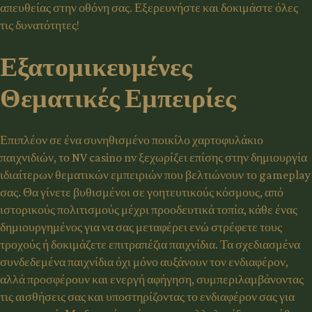
απευθείας στην οθόνη σας. Εξερευνήστε και δοκιμάστε όλες
τις δυνατότητες!
Εξατομικευμένες
Θεματικές Εμπειρίες
Επιπλέον σε ένα συνηθισμένο ποικίλο χαρτοφυλάκιο
παιχνιδιών, το NV
casino nv
ξεχωρίζει επίσης στην δημιουργία
ιδιαίτερων θεματικών εμπειριών που βελτιώνουν το gameplay
σας. Θα γίνετε βυθισμένοι σε γοητευτικούς κόσμους, από
ιστορικούς πολιτισμούς μέχρι προοδευτικά τοπία, κάθε ένας
δημιουργημένος για να σας μεταφέρει ενώ στρέφετε τους
τροχούς ή δοκιμάζετε επιτραπέζια παιχνίδια. Τα σχεδιασμένα
συνδεδεμένα παιχνίδια όχι μόνο αυξάνουν τον ενδιαφέρον,
αλλά προσφέρουν και ενεργή αφήγηση, συμπεριλαμβάνοντας
τις αισθήσεις σας και υποστηρίζοντας το ενδιαφέρον σας για