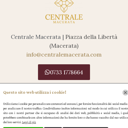
Centrale Macerata |
Piazza della Libertà
(Macerata)
info@centralemacerata.com
0733 1778664
Caffè Centrale SRL P.IVA 01545730432
Questo sito web utilizza i cookie!
Le tue preferenze relative alla privacy
Utilizziamo i cookie per personalizzare contenuti ed annunci, per fornire funzionalità dei social media 
Informativa sulla raccolta
per analizzare il nostro traffico. Condividiamo inoltre informazioni sul modo in cui utilizza il nostr
sito con i nostri partner che si occupano di analisi dei dati web, pubblicità e social media, i qual
potrebbero combinarle con altre informazioni che ha fornito loro o che hanno raccolto dal suo utilizz
dei loro servizi.
Leggi di più