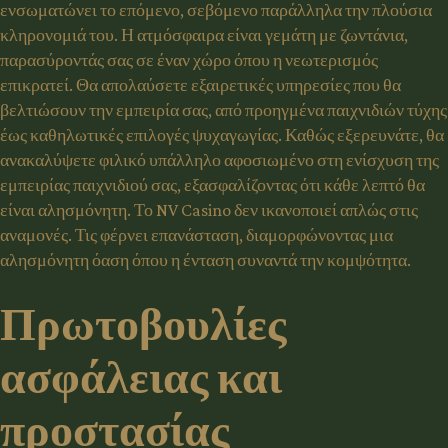
ενσωματώνει το επόμενο, σεβόμενο παράλληλα την πλούσια
κληρονομιά του. Η ατμόσφαιρα είναι γεμάτη με ζωντάνια,
παρασύροντάς σας σε έναν χώρο όπου η νεωτερισμός
επικρατεί. Θα απολαύσετε εξαιρετικές υπηρεσίες που θα
βελτιώσουν την εμπειρία σας, από προηγμένα παιχνιδιών τύχης
έως καθηλωτικές επιλογές ψυχαγωγίας. Καθώς εξερευνάτε, θα
ανακαλύψετε φιλικό υπάλληλο αφοσιωμένο στη ενίσχυση της
εμπειρίας παιχνιδιού σας, εξασφαλίζοντας ότι κάθε λεπτό θα
είναι αλησμόνητη. Το NV Casino δεν ικανοποιεί απλώς στις
αναμονές. Τις φέρνει επανάσταση, διαμορφώνοντας μια
αλησμόνητη όαση όπου η ένταση συναντά την κομψότητα.
Πρωτοβουλίες
ασφάλειας και
προστασίας