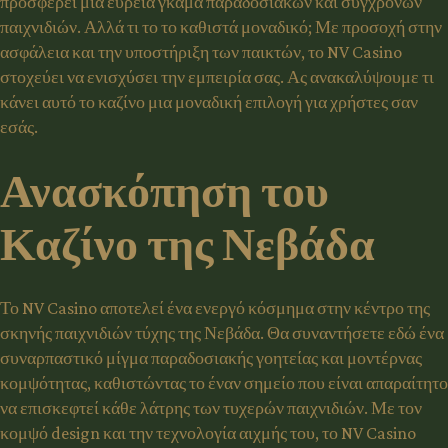
προσφέρει μια ευρεία γκάμα παραδοσιακών και σύγχρονων
παιχνιδιών. Αλλά τι το το καθιστά μοναδικό; Με προσοχή στην
ασφάλεια και την υποστήριξη των παικτών, το NV Casino
στοχεύει να ενισχύσει την εμπειρία σας. Ας ανακαλύψουμε τι
κάνει αυτό το καζίνο μια μοναδική επιλογή για χρήστες σαν
εσάς.
Ανασκόπηση του
Καζίνο της Νεβάδα
Το NV Casino αποτελεί ένα ενεργό κόσμημα στην κέντρο της
σκηνής παιχνιδιών τύχης της Νεβάδα. Θα συναντήσετε εδώ ένα
συναρπαστικό μίγμα παραδοσιακής γοητείας και μοντέρνας
κομψότητας, καθιστώντας το έναν σημείο που είναι απαραίτητο
να επισκεφτεί κάθε λάτρης των τυχερών παιχνιδιών. Με τον
κομψό design και την τεχνολογία αιχμής του, το NV Casino