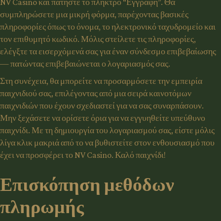
NV Casino και πατήστε το πλήκτρο “Εγγραφή”. Θα
συμπληρώσετε μια μικρή φόρμα, παρέχοντας βασικές
πληροφορίες όπως το όνομα, το ηλεκτρονικό ταχυδρομείο και
τον επιθυμητό κωδικό. Μόλις στείλετε τις πληροφορίες,
ελέγξτε τα εισερχόμενά σας για έναν σύνδεσμο επιβεβαίωσης
— πατώντας επιβεβαιώνεται ο λογαριασμός σας.
Στη συνέχεια, θα μπορείτε να προσαρμόσετε την εμπειρία
παιχνιδιού σας, επιλέγοντας από μια σειρά καινοτόμων
παιχνιδιών που έχουν σχεδιαστεί για να σας συναρπάσουν.
Μην ξεχάσετε να ορίσετε όρια για να εγγυηθείτε υπεύθυνο
παιχνίδι. Με τη δημιουργία του λογαριασμού σας, είστε μόλις
λίγα κλικ μακριά από το να βυθιστείτε στον ενθουσιασμό που
έχει να προσφέρει το NV Casino. Καλό παιχνίδι!
Επισκόπηση μεθόδων
πληρωμής