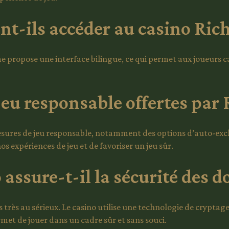
t-ils accéder au casino Rich
me propose une interface bilingue, ce qui permet aux joueurs c
jeu responsable offertes par 
ures de jeu responsable, notamment des options d’auto-exclusi
os expériences de jeu et de favoriser un jeu sûr.
ssure-t-il la sécurité des d
 très au sérieux. Le casino utilise une technologie de cryptag
rmet de jouer dans un cadre sûr et sans souci.