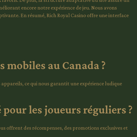
 favoris. De plus, la structure adaptative du site assure un
améliorant encore notre expérience de jeu. Nous avons
ptivante. En résumé, Rich Royal Casino offre une interface
urs mobiles au Canada ?
 appareils, ce qui nous garantit une expérience ludique
 pour les joueurs réguliers ?
ous offrent des récompenses, des promotions exclusives et