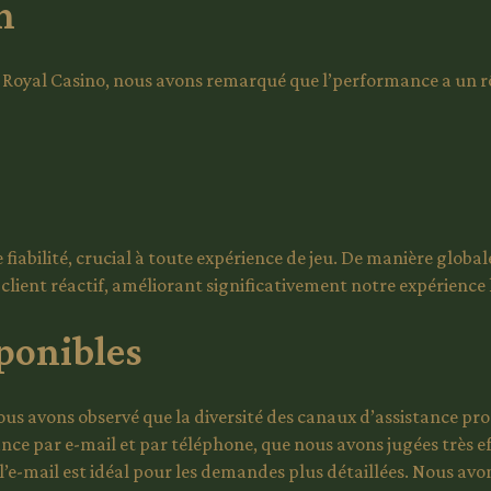
n
du Royal Casino, nous avons remarqué que l’performance a un
 fiabilité, crucial à toute expérience de jeu. De manière glob
e client réactif, améliorant significativement notre expérience
ponibles
ous avons observé que la diversité des canaux d’assistance pro
tance par e-mail et par téléphone, que nous avons jugées très ef
l’e-mail est idéal pour les demandes plus détaillées. Nous a