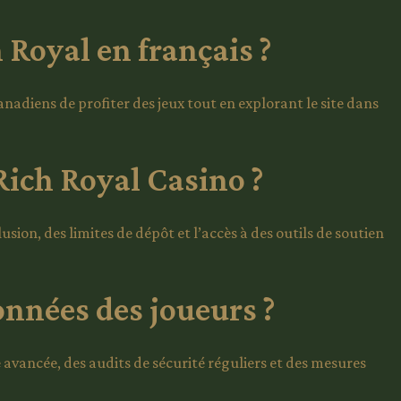
 Royal en français ?
anadiens de profiter des jeux tout en explorant le site dans
Rich Royal Casino ?
on, des limites de dépôt et l’accès à des outils de soutien
onnées des joueurs ?
e avancée, des audits de sécurité réguliers et des mesures