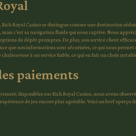
Royal
 Rich Royal Casino se distingue comme une destination séduisa
mais c’est sa navigation fluide qui nous captive. Nous appréc
options de dépôt promptes. De plus, son service client efficac
ance que nos informations sont sécurisées, ce qui nous permet 
aleureuse à un service fiable, ce qui en fait un choix notable
des paiements
ement disponibles sur Rich Royal Casino, nous avons observé le
expérience de jeu encore plus agréable. Voici un bref aperçu d