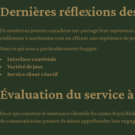
Dernières réflexions de
De nombreux joueurs canadiens ont partagé leur expérience a
réellement à nos besoins tout en offrant une expérience de je
Voici ce qui nous a particulièrement frappés :
Interface conviviale
Variété de jeux
Service client réactif
Évaluation du service à 
En ce qui concerne le assistance clientèle du casino Royal Ric
de communication permet de mieux appréhender leur engagemen