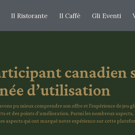
Il Ristorante
Il Caffè
Gli Eventi
articipant canadien 
née d’utilisation
vons pu mieux comprendre son offre et l’expérience de jeu globa
forts et des points d’amélioration. Parmi les nombreux aspects, 
les aspects qui ont marqué notre expérience sur cette platefor