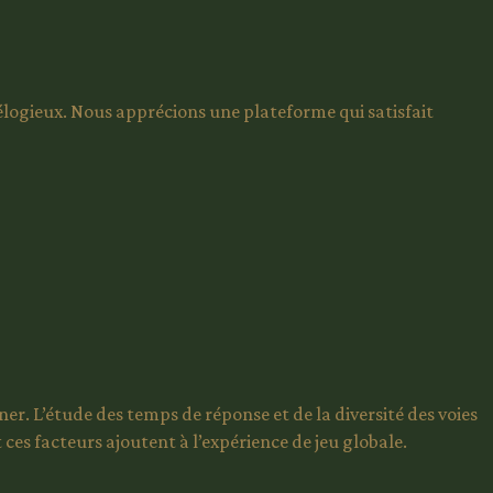
logieux. Nous apprécions une plateforme qui satisfait
er. L’étude des temps de réponse et de la diversité des voies
 facteurs ajoutent à l’expérience de jeu globale.