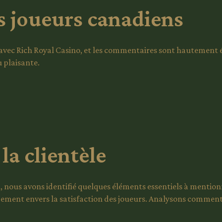
s joueurs canadiens
vec Rich Royal Casino, et les commentaires sont hautement é
u plaisante.
la clientèle
h, nous avons identifié quelques éléments essentiels à mentionn
t envers la satisfaction des joueurs. Analysons comment ces