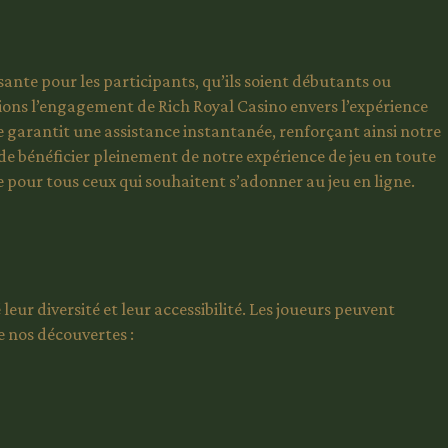
nte pour les participants, qu’ils soient débutants ou
ions l’engagement de Rich Royal Casino envers l’expérience
e garantit une assistance instantanée, renforçant ainsi notre
de bénéficier pleinement de notre expérience de jeu en toute
 pour tous ceux qui souhaitent s’adonner au jeu en ligne.
ur diversité et leur accessibilité. Les joueurs peuvent
e nos découvertes :