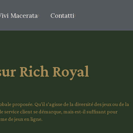
Vivi Macerata
Contatti
sur Rich Royal
le proposée. Qu’il s’agisse de la diversité des jeux ou de la
le service client se démarque, mais est-il suffisant pour
me de jeux en ligne.