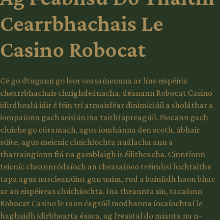
Cearrbhachais Le
Casino Robocat
Cé go dtugann go leor ceasaíneonna ar líne eispéiris
chearrbhachais chaighdeánacha, déanann Robocat Casino
idirdhealú idir é féin trí atmaisféar dinimiciúil a sholáthar a
iompaíonn gach seisiún ina taithí spreagúil. Piocann gach
cluiche go cúramach, agus íomhánna den scoth, ábhair
súite, agus meicnic cluichíochta nuálacha ann a
tharraingíonn fiú na gamblaigh is éilitheacha. Cinntíonn
teicníc cheannródaíoch an cheasaíneo tréimhsí luchtaithe
tapa agus nascleanúint gan uaim, rud a bainfidh haon bhac
ar an eispéireas cluichíochta. Ina theannta sin, tacaíonn
Robocat Casino le raon éagsúil modhanna íocaíochtaí le
haghaidh idirbhearta éasca, ag freastal do mianta na n-