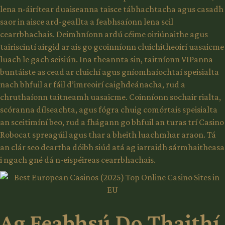
lena n-áirítear duaiseanna taisce tábhachtacha agus casadh
saor in aisce ard-geallta a feabhsaíonn lena scil
cearrbhachais. Deimhníonn ardú céime oiriúnaithe agus
tairiscintí airgid ar ais go gcoinníonn cluichitheoirí uasaicme
luach le gach seisiún. Ina theannta sin, taitníonn VIPanna
buntáiste as cead ar cluichí agus gníomhaíochtaí speisialta
nach bhfuil ar fáil d’imreoirí caighdeánacha, rud a
chruthaíonn taitneamh uasaicme. Coinníonn sochair rialta,
scóranna dílseachta, agus fógra chuig comórtais speisialta
an sceitimíní beo, rud a fhágann go bhfuil an turas trí Casino
Robocat spreagúil agus thar a bheith luachmhar araon. Tá
an clár seo deartha dóibh siúd atá ag iarraidh sármhaitheasa
i ngach gné dá n-eispéireas cearrbhachais.
Ag Feabhsú Do Thaithí