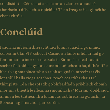
traidisiúnta. Cén chaoi a seasann an clár seo amach ó
thairiscintí dílseachta tipiciúla? Tá an freagra ina ghnéithe
eisceachtúla.
Conclúid
I saol ina mbíonn dílseacht faoi bhun a luacha go minic,
cuireann Clár VIP Robocat Casino an fáilte mhór ar fáil go
fonnmhar dá imreoirí measúla in Éirinn. Le mealltacht na
sochar flaithiúla agus an cúnamh saincheaptha, d’fhéadfá a
bheith ag smaoineamh an raibh an gnáthimreoir tar éis
iontráil i halla ríoga seachas i teach cearrbhachais trí
thimpiste. Cé a cheapfadh go bhféadfadh pribhléidí chomh
mór sin a bheith le ríleanna sníomhacha? Mar sin, dóibh siúd
ar mian leo taitneamh a bhaint as saibhreas na gcluichí, tá
Robocat ag fanacht – gan coróin.