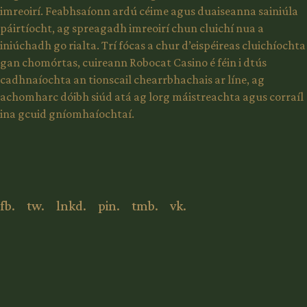
imreoirí. Feabhsaíonn ardú céime agus duaiseanna sainiúla
páirtíocht, ag spreagadh imreoirí chun cluichí nua a
iniúchadh go rialta. Trí fócas a chur d’eispéireas cluichíochta
gan chomórtas, cuireann Robocat Casino é féin i dtús
cadhnaíochta an tionscail chearrbhachais ar líne, ag
achomharc dóibh siúd atá ag lorg máistreachta agus corraíl
ina gcuid gníomhaíochtaí.
fb.
tw.
lnkd.
pin.
tmb.
vk.