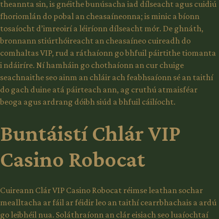
theannta sin, is gnéithe bunúsacha iad dílseacht agus cuidiú
fhoriomlán do pobal an cheasaíneonna; is minic a bíonn
tosaíocht d’imreoirí a léiríonn dílseacht mór. De ghnáth,
bronnann stiúrthóireacht an cheasaíneo cuireadh do
comhaltas VIP, rud a ráthaíonn go bhfuil páirtithe tiomanta
i ndáiríre. Ní hamháin go chothaíonn an cur chuige
seachnaithe seo ainm an chláir ach feabhsaíonn sé an taithí
do gach duine atá páirteach ann, ag cruthú atmaisféar
beoga agus ardrang dóibh siúd a bhfuil cáilíocht.
Buntáistí Chlár VIP
Casino Robocat
Cuireann Clár VIP Casino Robocat réimse leathan sochar
mealltacha ar fáil ar féidir leo an taithí cearrbhachais a ardú
go leibhéil nua. Soláthraíonn an clár eisiach seo luaíochtaí