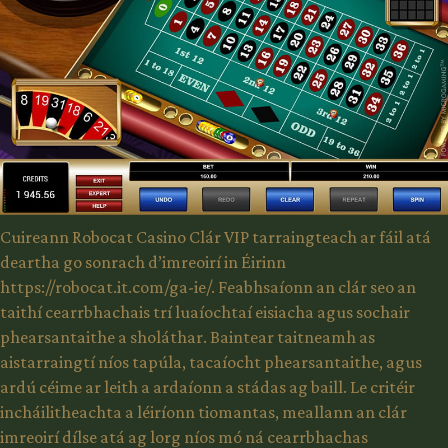
Cuireann Robocat Casino Clár VIP tarraingteach ar fáil atá
deartha go sonrach d’imreoirí in Éirinn
https://robocat.it.com/ga-ie/
. Feabhsaíonn an clár seo an
taithí cearrbhachais trí luaíochtaí eisiacha agus sochair
phearsantaithe a sholáthar. Baintear taitneamh as
aistarraingtí níos tapúla, tacaíocht phearsantaithe, agus
ardú céime ar leith a ardaíonn a stádas ag baill. Le critéir
incháilitheachta a léiríonn tiomantas, meallann an clár
imreoirí dílse atá ag lorg níos mó ná cearrbhachas