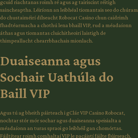
gcuid riachtanas roimh ré agus ag tairiscint réitigh
saincheaptha. Léiríonn an leibhéal tiomantais seo do chúram
do chustaiméirí dílseacht Robocat Casino chun caidrimh
fhadtéarmacha a chothú lena bhaill VIP, rud a méadaíonn
áthas agus tiomantas cluichitheoirí laistigh de
thimpeallacht chearrbhachais mionlach.
Duaiseanna agus
Sochair Uathúla do
Baill VIP
Agus tú ag bheith páirteach i gClár VIP Casino Robocat,
nochtar stór mór sochar agus duaiseanna speisialta a
méadaíonn an turas spraoi go leibhéil gan chomórtas.
Fáiltítear roimh comhaltaí VIP le pacáistí fáilte flúirseach,