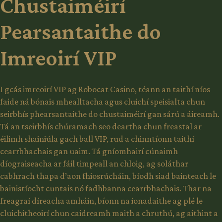
Chustaiméirí
Pearsantaithe do
Imreoirí VIP
I gcás imreoirí VIP ag Robocat Casino, téann an taithí níos
faide ná bónais mhealltacha agus cluichí speisialta chun
seirbhís phearsantaithe do chustaiméirí gan sárú a áireamh.
Tá an tseirbhís chúramach seo deartha chun freastal ar
éilimh shainiúla gach ball VIP, rud a chinntíonn taithí
cearrbhachais gan uaim. Tá gníomhairí cúnaimh
díograiseacha ar fáil timpeall an chloig, ag soláthar
cabhrach thapa d’aon fhiosrúcháin, bíodh siad bainteach le
bainistíocht cuntais nó fadhbanna cearrbhachais. Thar na
freagraí díreacha amháin, bíonn na ionadaithe ag plé le
cluichitheoirí chun caidreamh maith a chruthú, ag aithint a