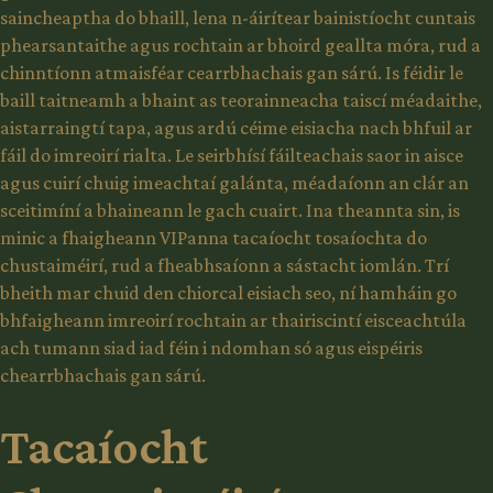
saincheaptha do bhaill, lena n-áirítear bainistíocht cuntais
phearsantaithe agus rochtain ar bhoird geallta móra, rud a
chinntíonn atmaisféar cearrbhachais gan sárú. Is féidir le
baill taitneamh a bhaint as teorainneacha taiscí méadaithe,
aistarraingtí tapa, agus ardú céime eisiacha nach bhfuil ar
fáil do imreoirí rialta. Le seirbhísí fáilteachais saor in aisce
agus cuirí chuig imeachtaí galánta, méadaíonn an clár an
sceitimíní a bhaineann le gach cuairt. Ina theannta sin, is
minic a fhaigheann VIPanna tacaíocht tosaíochta do
chustaiméirí, rud a fheabhsaíonn a sástacht iomlán. Trí
bheith mar chuid den chiorcal eisiach seo, ní hamháin go
bhfaigheann imreoirí rochtain ar thairiscintí eisceachtúla
ach tumann siad iad féin i ndomhan só agus eispéiris
chearrbhachais gan sárú.
Tacaíocht