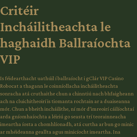
Critéir
Incháilitheachta le
haghaidh Ballraíochta
VIP
Is féidearthacht uathúil í ballraíocht i gClár VIP Casino
Robocat a thagann le coinníollacha incháilitheachta
sonracha atá cruthaithe chun a chinntiú nach bhfaigheann
ach na cluichitheoirí is tiomanta rochtain ar a duaiseanna
mór. Chun a bheith incháilithe, ní mór d’imreoirí cáilíochtaí
arda gníomhaíochta a léiriú go seasta trí teorainneacha
imeartha íosta a chomhlíonadh, atá curtha ar bun go minic
ar mhéideanna geallta agus minicíocht imeartha. Ina