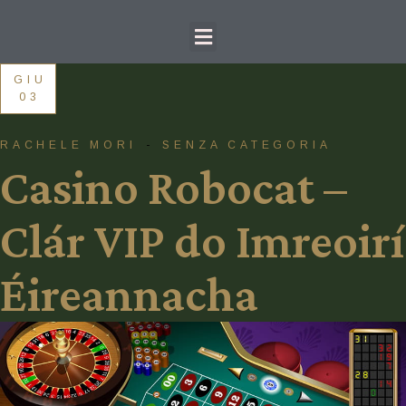
GIU
03
RACHELE MORI
SENZA CATEGORIA
Casino Robocat –
Clár VIP do Imreoirí
Éireannacha