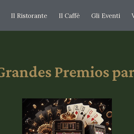
Il Ristorante
Il Caffè
Gli Eventi
 Grandes Premios pa