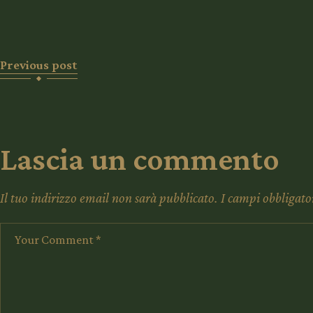
Previous post
Lascia un commento
Il tuo indirizzo email non sarà pubblicato.
I campi obbligato