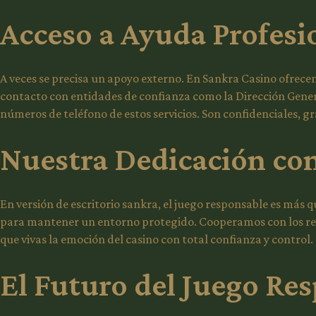
Acceso a Ayuda Profesi
A veces se precisa un apoyo externo. En Sankra Casino ofrece
contacto con entidades de confianza como la Dirección Gener
números de teléfono de estos servicios. Son confidenciales, gr
Nuestra Dedicación con
En
versión de escritorio sankra
, el juego responsable es más 
para mantener un entorno protegido. Cooperamos con los regu
que vivas la emoción del casino con total confianza y control.
El Futuro del Juego Re