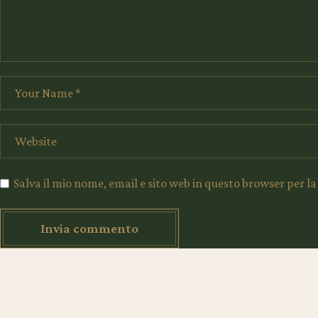
Salva il mio nome, email e sito web in questo browser per 
Invia commento