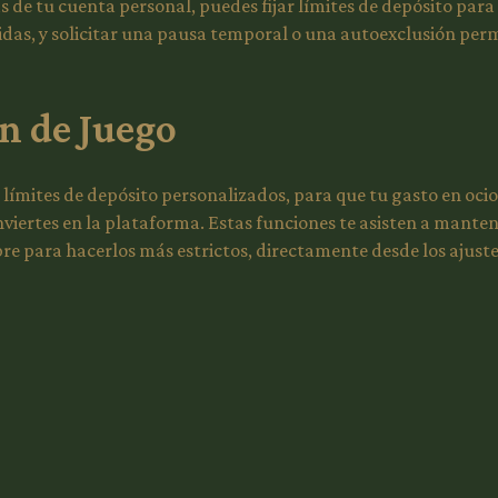
 de tu cuenta personal, puedes fijar límites de depósito para 
didas, y solicitar una pausa temporal o una autoexclusión pe
n de Juego
 límites de depósito personalizados, para que tu gasto en ocio
inviertes en la plataforma. Estas funciones te asisten a mant
re para hacerlos más estrictos, directamente desde los ajuste