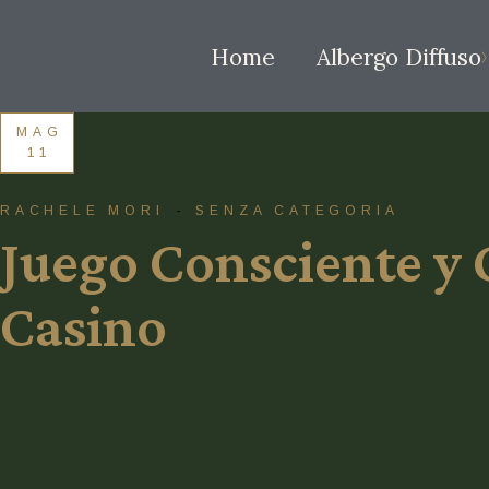
Home
Albergo Diffuso
MAG
11
RACHELE MORI
SENZA CATEGORIA
Juego Consciente y
Casino