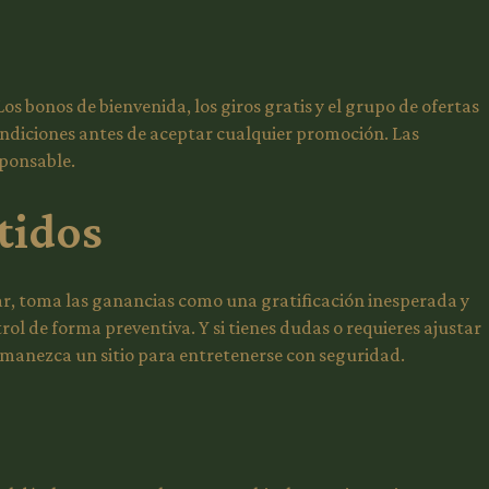
 bonos de bienvenida, los giros gratis y el grupo de ofertas
condiciones antes de aceptar cualquier promoción. Las
sponsable.
tidos
zar, toma las ganancias como una gratificación inesperada y
l de forma preventiva. Y si tienes dudas o requieres ajustar
ermanezca un sitio para entretenerse con seguridad.