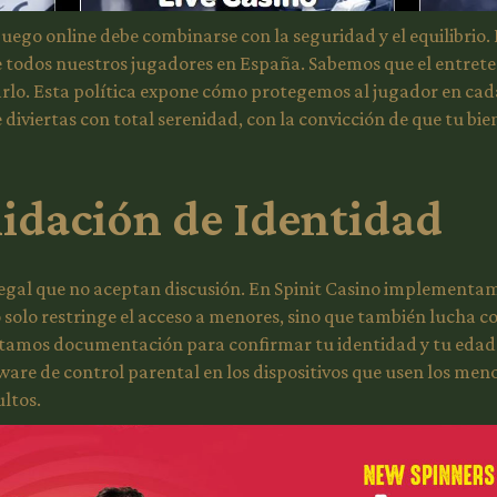
 juego online debe combinarse con la seguridad y el equilibri
 de todos nuestros jugadores en España. Sabemos que el entret
zarlo. Esta política expone cómo protegemos al jugador en ca
 diviertas con total serenidad, con la convicción de que tu bi
lidación de Identidad
legal que no aceptan discusión. En Spinit Casino implementam
solo restringe el acceso a menores, sino que también lucha co
itamos documentación para confirmar tu identidad y tu edad a
 de control parental en los dispositivos que usen los menor
ltos.