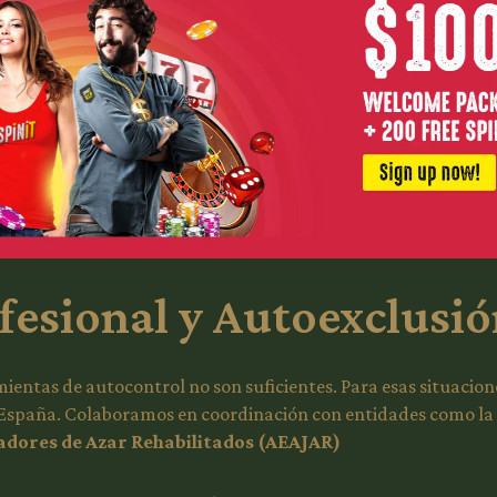
fesional y Autoexclusi
ientas de autocontrol no son suficientes. Para esas situacio
n España. Colaboramos en coordinación con entidades como la
adores de Azar Rehabilitados (AEAJAR)