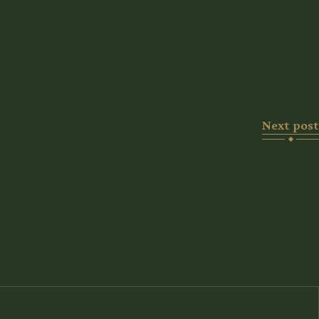
Next post