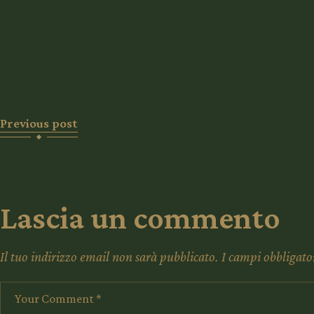
Previous post
Lascia un commento
Il tuo indirizzo email non sarà pubblicato.
I campi obbligato