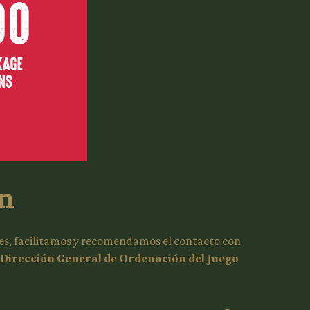
ón
nes, facilitamos y recomendamos el contacto con
Dirección General de Ordenación del Juego