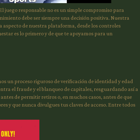
o. El juego responsable no es un simple compromiso para
enimiento debe ser siempre una decisión positiva. Nuestra
da aspecto de nuestra plataforma, desde los controles
enestar es lo primero y de que te apoyamos para un
os un proceso riguroso de verificación de identidad y edad
ntra el fraude y el blanqueo de capitales, resguardando así a
ntes de permitir retiros o, en muchos casos, antes de que
es y que nunca divulgues tus claves de acceso. Entre todos