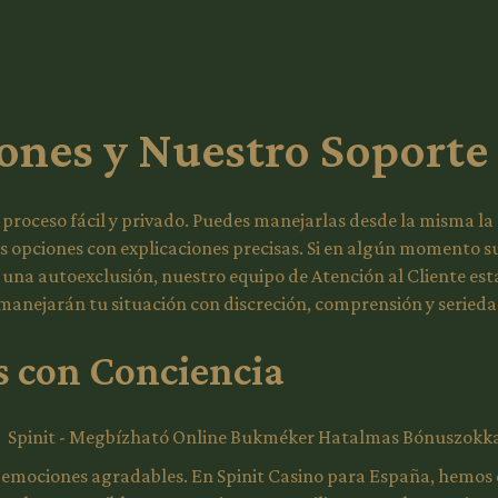
ones y Nuestro Soporte
 proceso fácil y privado. Puedes manejarlas desde la misma la
s las opciones con explicaciones precisas. Si en algún momento
r una autoexclusión, nuestro equipo de Atención al Cliente es
manejarán tu situación con discreción, comprensión y seriedad, 
s con Conciencia
n y emociones agradables. En Spinit Casino para España, hemos