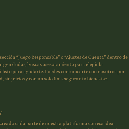
 sección “Juego Responsable” o “Ajustes de Cuenta” dentro de
 surgen dudas, buscas asesoramiento para elegir la
tá listo para ayudarte. Puedes comunicarte con nosotros por
sin juicios y con un solo fin: asegurar tu bienestar.
 creado cada parte de nuestra plataforma con esa idea,