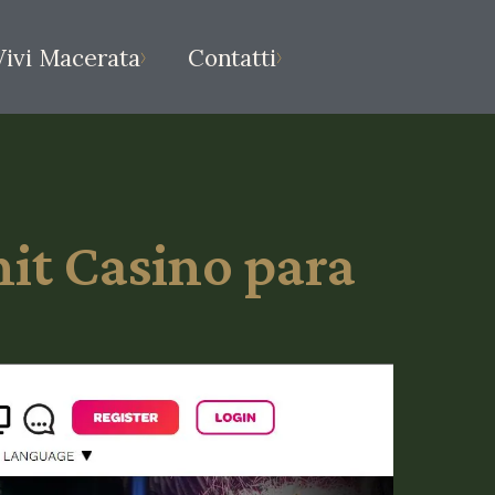
Vivi Macerata
Contatti
it Casino para