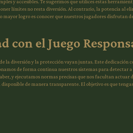
les y accesibles. Te sugerimos que utilices estas herramienta
 poner límites no resta diversión. Al contrario, la potencia al
tro mayor logro es conocer que nuestros jugadores disfrutan d
d con el Juego Respons
de la diversión y la protección vayan juntas. Este dedicación 
ccionamos de forma continua nuestros sistemas para detectar 
aber, y ejecutamos normas precisas que nos facultan actuar d
á disponible de manera transparente. El objetivo es que tenga