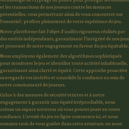
et les transactions de nos joueurs contre les menaces
potentielles, vous permettant ainsi de vous concentrer sur
l’essentiel : profiter pleinement de votre expérience de jeu.
Notre plateforme fait l’objet d’audits rigoureux réalisés par
des entités indépendants, garantissant l’intégrité de nos jeux
et prouvant de notre engagement en faveur du jeu équitable.
Nous employons également des algorithmes sophistiqués
pour monitorer le jeu et identifier toute activité inhabituelle,
garantissant ainsi clarté et équité. Cette approche proactive
sauvegarde vos intérêts et consolide la confiance au sein de
notre communauté de joueurs.
Grâce à des mesures de sécurité strictes et à notre
engagement à garantir une équité irréprochable, nous
créons un espace novateur où vous pouvez jouer en toute
confiance. L’avenir du jeu en ligne commence ici, et nous
sommes ravis de vous guider dans cette aventure, en nous