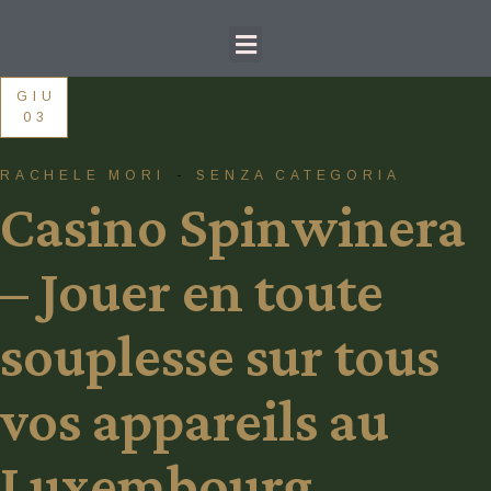
GIU
03
RACHELE MORI
SENZA CATEGORIA
Casino Spinwinera
– Jouer en toute
souplesse sur tous
vos appareils au
Luxembourg