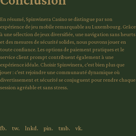
En résumé, Spinwinera Casino se distingue par son
expérience de jeu mobile remarquable au Luxembourg. Grâce
à une sélection de jeux diversifiée, une navigation sans heurts
et des mesures de sécurité solides, nous pouvons jouer en
toute confiance. Les options de paiement pratiques et le
service client prompt contribuent également à une
expérience idéale. Choisir Spinwinera, c’est bien plus que
jouer : c’est rejoindre une communauté dynamique où
divertissement et sécurité se conjuguent pour rendre chaque
session agréable et sans stress.
fb.
tw.
lnkd.
pin.
tmb.
vk.