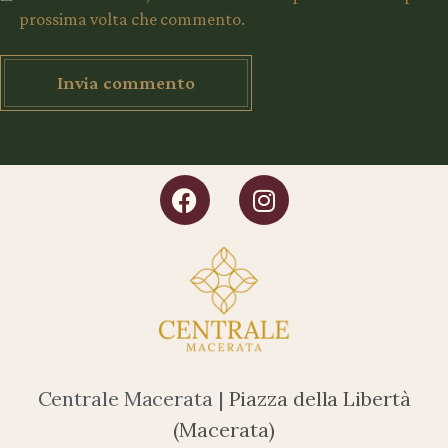
prossima volta che commento.
Invia commento
Centrale Macerata |
Piazza della Libertà
(Macerata)