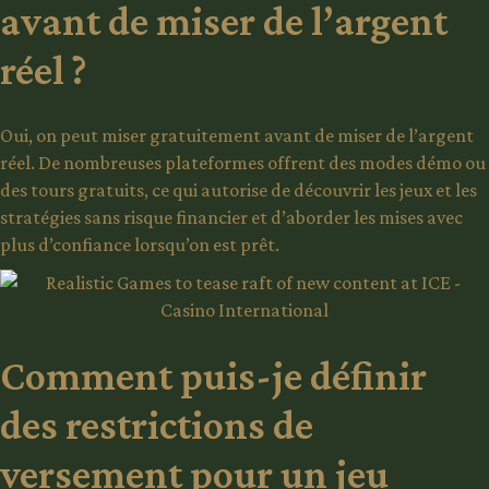
avant de miser de l’argent
réel ?
Oui, on peut miser gratuitement avant de miser de l’argent
réel. De nombreuses plateformes offrent des modes démo ou
des tours gratuits, ce qui autorise de découvrir les jeux et les
stratégies sans risque financier et d’aborder les mises avec
plus d’confiance lorsqu’on est prêt.
Comment puis-je définir
des restrictions de
versement pour un jeu