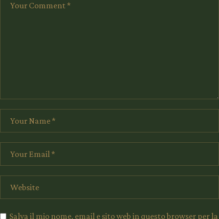
Salva il mio nome, email e sito web in questo browser per la