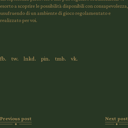
esorto a scoprire le possibilità disponibili con consapevolezza,
usufruendo di un ambiente di gioco regolamentato e
realizzato per voi.
fb.
tw.
lnkd.
pin.
tmb.
vk.
Previous post
Next post