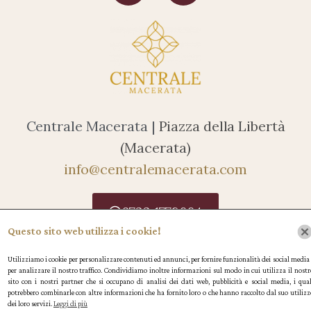
Centrale Macerata |
Piazza della Libertà
(Macerata)
info@centralemacerata.com
0733 1778664
Questo sito web utilizza i cookie!
Caffè Centrale SRL P.IVA 01545730432
Utilizziamo i cookie per personalizzare contenuti ed annunci, per fornire funzionalità dei social media 
per analizzare il nostro traffico. Condividiamo inoltre informazioni sul modo in cui utilizza il nostr
Le tue preferenze relative alla privacy
sito con i nostri partner che si occupano di analisi dei dati web, pubblicità e social media, i qual
potrebbero combinarle con altre informazioni che ha fornito loro o che hanno raccolto dal suo utilizz
Informativa sulla raccolta
dei loro servizi.
Leggi di più