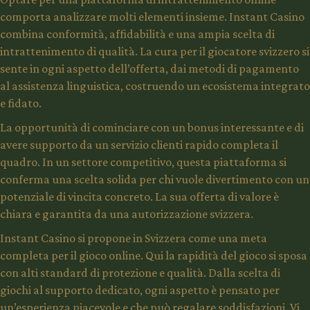
comporta analizzare molti elementi insieme. Instant Casino
combina conformità, affidabilità e una ampia scelta di
intrattenimento di qualità. La cura per il giocatore svizzero si
sente in ogni aspetto dell’offerta, dai metodi di pagamento
al assistenza linguistica, costruendo un ecosistema integrato
e fidato.
La opportunità di cominciare con un bonus interessante e di
avere supporto da un servizio clienti rapido completa il
quadro. In un settore competitivo, questa piattaforma si
conferma una scelta solida per chi vuole divertimento con un
potenziale di vincita concreto. La sua offerta di valore è
chiara e garantita da una autorizzazione svizzera.
Instant Casino si propone in Svizzera come una meta
completa per il gioco online. Qui la rapidità del gioco si sposa
con alti standard di protezione e qualità. Dalla scelta di
giochi al supporto dedicato, ogni aspetto è pensato per
un’esperienza piacevole e che può regalare soddisfazioni. Vi