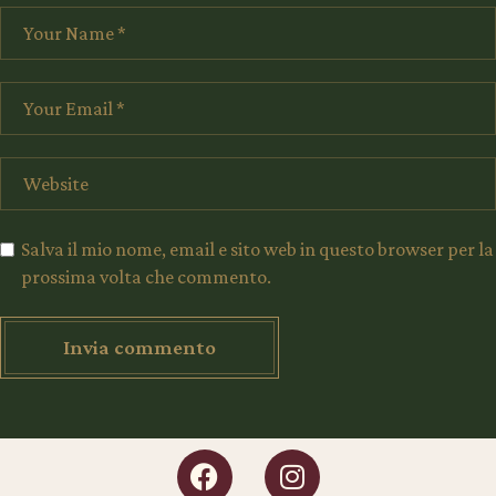
Salva il mio nome, email e sito web in questo browser per la
prossima volta che commento.
Invia commento