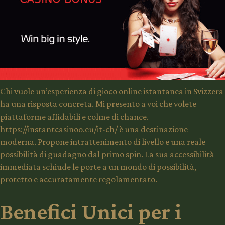
Chi vuole un’esperienza di gioco online istantanea in Svizzera
ha una risposta concreta. Mi presento a voi che volete
piattaforme affidabili e colme di chance.
https://instantcasinoo.eu/it-ch/
è una destinazione
moderna. Propone intrattenimento di livello e una reale
possibilità di guadagno dal primo spin. La sua accessibilità
immediata schiude le porte a un mondo di possibilità,
protetto e accuratamente regolamentato.
Benefici Unici per i