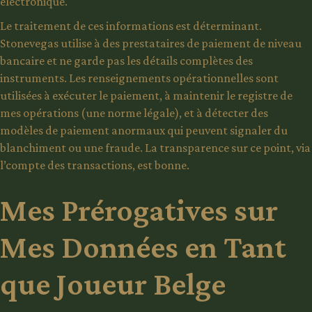
électronique.
Le traitement de ces informations est déterminant.
Stonevegas utilise à des prestataires de paiement de niveau
bancaire et ne garde pas les détails complètes des
instruments. Les renseignements opérationnelles sont
utilisées à exécuter le paiement, à maintenir le registre de
mes opérations (une norme légale), et à détecter des
modèles de paiement anormaux qui peuvent signaler du
blanchiment ou une fraude. La transparence sur ce point, via
l’compte des transactions, est bonne.
Mes Prérogatives sur
Mes Données en Tant
que Joueur Belge