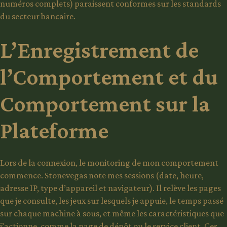
numéros complets) paraissent conformes sur les standards
du secteur bancaire.
L’Enregistrement de
l’Comportement et du
Comportement sur la
Plateforme
Lors de la connexion, le monitoring de mon comportement
commence. Stonevegas note mes sessions (date, heure,
adresse IP, type d’appareil et navigateur). Il relève les pages
que je consulte, les jeux sur lesquels je appuie, le temps passé
sur chaque machine à sous, et même les caractéristiques que
j’actionne, comme la page de dépôt ou le service client. Ces