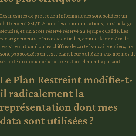
Les mesures de protection informatiques sont solides : un
chiffrement SSL/TLS pour les communications, un stockage
sécurisé, et un accès réservé réservé au équipe qualifié. Les
renseignements très confidentielles, comme le numéro de
registre national ou les chiffres de carte bancaire entiers, ne
sont pas stockées en texte clair. Leur adhésion aux normes de
sécurité du domaine bancaire est un élément apaisant.
Le Plan Restreint modifie-t-
il radicalement la
représentation dont mes
data sont utilisées ?