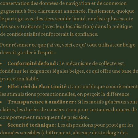
conservation des données de navigation et de connexion
gagnerait à être clairement annoncée. Finalement, quoique
le partage avec des tiers semble limité, une liste plus exacte
des sous-traitants (avec leur localisation) dans la politique
de confidentialité renforcerait la confiance.
Pour résumer ce que j’ai vu, voici ce qu’ tout utilisateur belge
devrait garder à l’esprit :
Conformité de fond :
Le mécanisme de collecte est
fondé sur les exigences légales belges, ce qui offre une base de
protection fiable.
Effet réel du Plan Limité :
L’option bloque concrètement
les stimulations promotionnelles, on perçoit la différence.
Transparence à améliorer :
Si les motifs généraux sont
claires, les durées de conservation pour certaines données de
comportement manquent de précision.
Sécurité technique :
Les dispositions pour protéger les
données sensibles (chiffrement, absence de stockage des