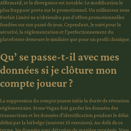
Affirmatif, et la divergence est notable. Le modification le
plus frappant porte sur le promotionnel. Un utilisateur sous
Forfait Limité ne n’obtiendra pas d’offres promotionnelles
fondées sur son passé de jeux. Cependant, le suivi pour la
sécurité, la réglementation et l’perfectionnement du
plateforme demeure le similaire que pour un profil classique.
Qu’ se passe-t-il avec mes
données si je clôture mon
compte joueur ?
La suppression du compte joueur initie la durée de rétention
réglementaire. Stone Vegas doit garder les données des
transactions et les données d’identification pendant le délai
défini par la loi belge (souvent 10 exercices). Au-delà de ce
terme, les données sont détruites de manière protégée. Vous