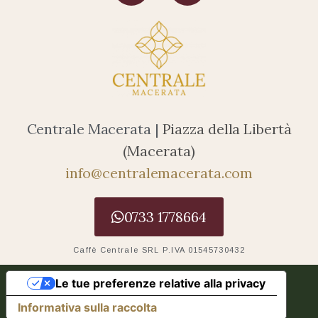
Centrale Macerata |
Piazza della Libertà
(Macerata)
info@centralemacerata.com
0733 1778664
Caffè Centrale SRL P.IVA 01545730432
Le tue preferenze relative alla privacy
Informativa sulla raccolta