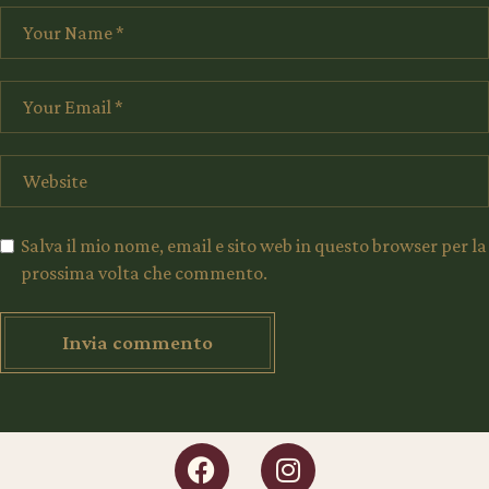
Salva il mio nome, email e sito web in questo browser per la
prossima volta che commento.
Invia commento