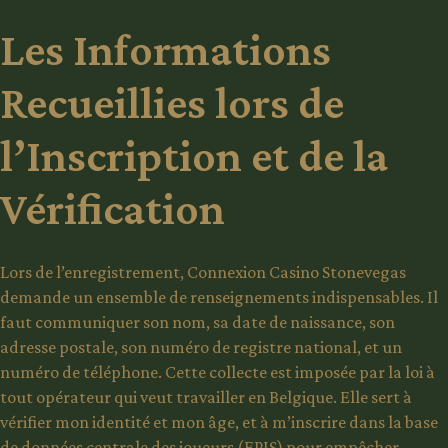
Les Informations
Recueillies lors de
l’Inscription et de la
Vérification
Lors de l’enregistrement,
Connexion Casino Stonevegas
demande un ensemble de renseignements indispensables. Il
faut communiquer son nom, sa date de naissance, son
adresse postale, son numéro de registre national, et un
numéro de téléphone. Cette collecte est imposée par la loi à
tout opérateur qui veut travailler en Belgique. Elle sert à
vérifier mon identité et mon âge, et à m’inscrire dans la base
de données centrale des joueurs (EPIS) pour empêcher