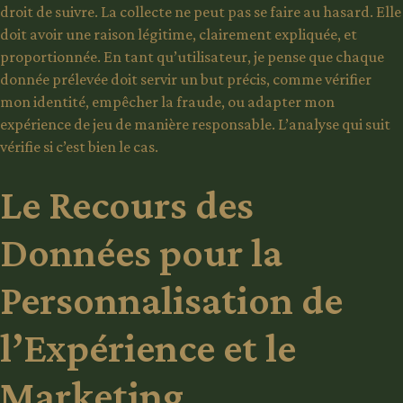
droit de suivre. La collecte ne peut pas se faire au hasard. Elle
doit avoir une raison légitime, clairement expliquée, et
proportionnée. En tant qu’utilisateur, je pense que chaque
donnée prélevée doit servir un but précis, comme vérifier
mon identité, empêcher la fraude, ou adapter mon
expérience de jeu de manière responsable. L’analyse qui suit
vérifie si c’est bien le cas.
Le Recours des
Données pour la
Personnalisation de
l’Expérience et le
Marketing