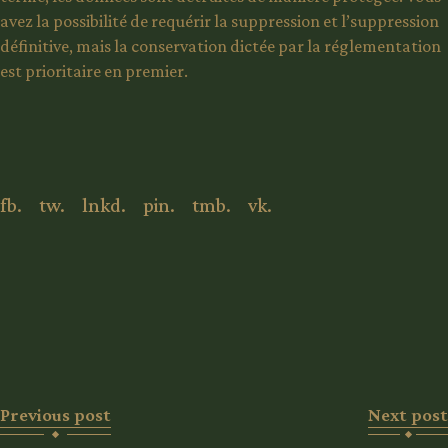
avez la possibilité de requérir la suppression et l’suppression
définitive, mais la conservation dictée par la réglementation
est prioritaire en premier.
fb.
tw.
lnkd.
pin.
tmb.
vk.
Previous post
Next post