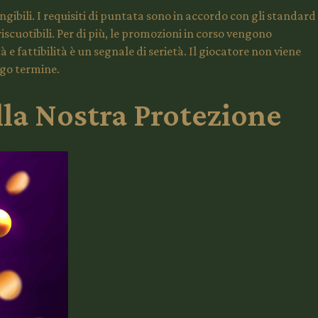
ibili. I requisiti di puntata sono in accordo con gli standard
iscuotibili. Per di più, le promozioni in corso vengono
 fattibilità è un segnale di serietà. Il giocatore non viene
ngo termine.
lla Nostra Protezione