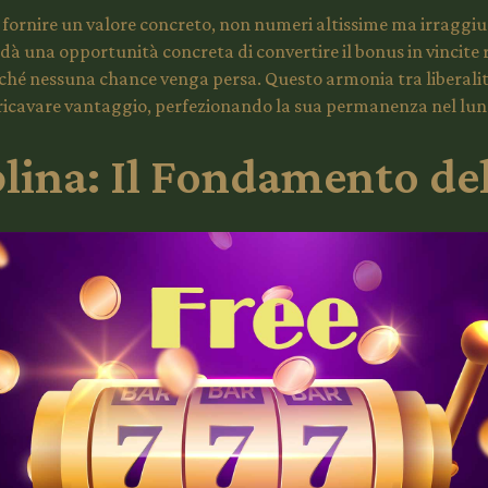
fornire un valore concreto, non numeri altissime ma irraggiung
 dà una opportunità concreta di convertire il bonus in vincite r
ché nessuna chance venga persa. Questo armonia tra liberalità e
o ricavare vantaggio, perfezionando la sua permanenza nel lu
plina: Il Fondamento de