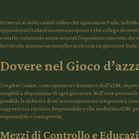
In mezzo ai molti casinò online che agiscono in Italia, individ
appassionati italiani incontrano spesso e che collega sicurezza
svelarlo, valutando senza ostacoli l’esperienza concreta che of
fattori che mutano un semplice iscritto in un giocatore leale.
Dovere nel Gioco d’azz
Corgibet Casino, come operatore licenziato dall’ADM, rispet
tangibili a disposizione di ogni giocatore. Nell’area personale 
possibile la richiesta di un’autosospensione temporanea (coolin
supporto tra cui Gioco Responsabile e alla medesimaADM, per 
responsabile e consapevole.
Mezzi di Controllo e Educaz