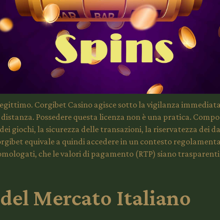
 legittimo. Corgibet Casino agisce sotto la vigilanza immedia
a distanza. Possedere questa licenza non è una pratica. Compo
i giochi, la sicurezza delle transazioni, la riservatezza dei da
orgibet equivale a quindi accedere in un contesto regolament
mologati, che le valori di pagamento (RTP) siano trasparenti e
del Mercato Italiano