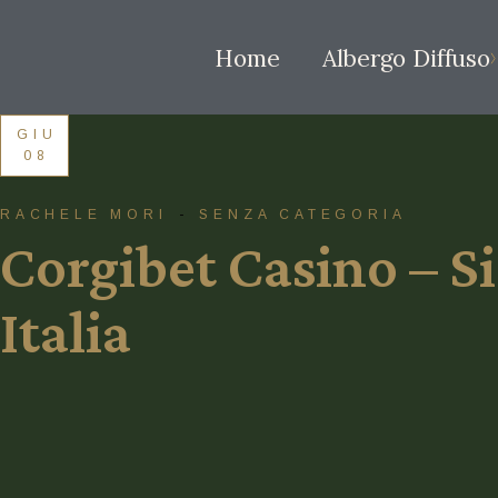
Home
Albergo Diffuso
GIU
08
RACHELE MORI
SENZA CATEGORIA
Corgibet Casino – S
Italia