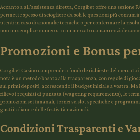
Accanto a all’assistenza diretta, Corgibet offre una sezione 
permette spesso di sciogliere da soli le questioni più comuni 
utenti in caso di anomalie tecniche o per confermare la risol
non un semplice numero. In un mercato concorrenziale come que
Promozioni e Bonus per 
Corgibet Casino comprende a fondo le richieste del mercato it
nota è un metodo basato alla trasparenza, con regole di gioco c
sui primi depositi, accrescendo il budget iniziale a vostra. Ma
rilievo i requisiti di puntata (wagering requirements), le term
promozioni settimanali, tornei su slot specifiche e programm
gusti italiane e delle festività nazionali.
Condizioni Trasparenti e Va