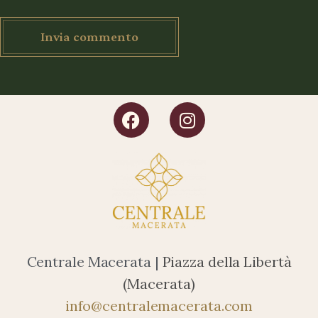
Invia commento
Centrale Macerata |
Piazza della Libertà
(Macerata)
info@centralemacerata.com