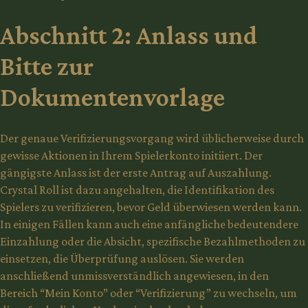
Abschnitt 2: Anlass und
Bitte zur
Dokumentenvorlage
Der genaue Verifizierungsvorgang wird üblicherweise durch
gewisse Aktionen in Ihrem Spielerkonto initiiert. Der
gängigste Anlass ist der erste Antrag auf Auszahlung.
Crystal Roll ist dazu angehalten, die Identifikation des
Spielers zu verifizieren, bevor Geld überwiesen werden kann.
In einigen Fällen kann auch eine anfängliche bedeutendere
Einzahlung oder die Absicht, spezifische Bezahlmethoden zu
einsetzen, die Überprüfung auslösen. Sie werden
anschließend unmissverständlich angewiesen, in den
Bereich “Mein Konto” oder “Verifizierung” zu wechseln, um