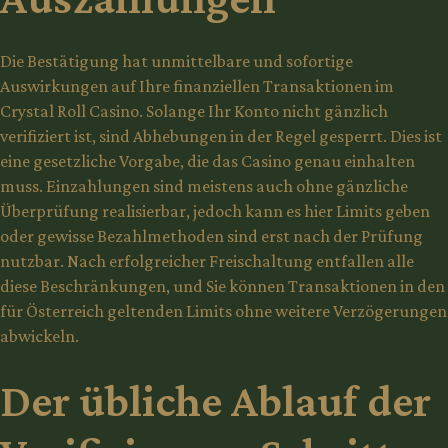
Die Bestätigung hat unmittelbare und sofortige
Auswirkungen auf Ihre finanziellen Transaktionen im
Crystal Roll Casino. Solange Ihr Konto nicht gänzlich
verifiziert ist, sind Abhebungen in der Regel gesperrt. Dies ist
eine gesetzliche Vorgabe, die das Casino genau einhalten
muss. Einzahlungen sind meistens auch ohne gänzliche
Überprüfung realisierbar, jedoch kann es hier Limits geben
oder gewisse Bezahlmethoden sind erst nach der Prüfung
nutzbar. Nach erfolgreicher Freischaltung entfallen alle
diese Beschränkungen, und Sie können Transaktionen in den
für Österreich geltenden Limits ohne weitere Verzögerungen
abwickeln.
Der übliche Ablauf der