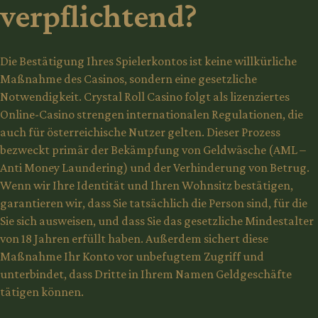
verpflichtend?
Die Bestätigung Ihres Spielerkontos ist keine willkürliche
Maßnahme des Casinos, sondern eine gesetzliche
Notwendigkeit. Crystal Roll Casino folgt als lizenziertes
Online-Casino strengen internationalen Regulationen, die
auch für österreichische Nutzer gelten. Dieser Prozess
bezweckt primär der Bekämpfung von Geldwäsche (AML –
Anti Money Laundering) und der Verhinderung von Betrug.
Wenn wir Ihre Identität und Ihren Wohnsitz bestätigen,
garantieren wir, dass Sie tatsächlich die Person sind, für die
Sie sich ausweisen, und dass Sie das gesetzliche Mindestalter
von 18 Jahren erfüllt haben. Außerdem sichert diese
Maßnahme Ihr Konto vor unbefugtem Zugriff und
unterbindet, dass Dritte in Ihrem Namen Geldgeschäfte
tätigen können.