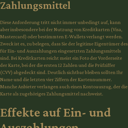
Zahlungsmittel
Diese Anforderung tritt nicht immer unbedingt auf, kann
aber insbesondere bei der Nutzung von Kreditkarten (Visa,
Mastercard) oder bestimmten E-Wallets verlangt werden.
Zweck ist es, zu belegen, dass Sie der legitime Eigentümer des
für Ein- und Auszahlungen eingesetzten Zahlungsmittels
sind. Bei Kreditkarten reicht meist ein Foto der Vorderseite
der Karte, bei der die ersten 12 Zahlen und die Prüfziffer
(CVV) abgedeckt sind. Deutlich sichtbar bleiben sollten Ihr
Name und die letzten vier Ziffern der Kartennummer.
Manche Anbieter verlangen auch einen Kontoauszug, der die
Karte als zugehöriges Zahlungsmittel nachweist.
Effekte auf Ein- und
Auszahlungen