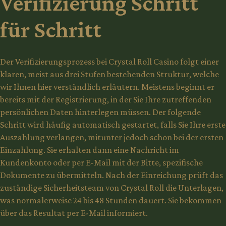
Verifizierung Schritt
für Schritt
Der Verifizierungsprozess bei Crystal Roll Casino folgt einer
klaren, meist aus drei Stufen bestehenden Struktur, welche
wir Ihnen hier verständlich erläutern. Meistens beginnt er
bereits mit der Registrierung, in der Sie Ihre zutreffenden
persönlichen Daten hinterlegen müssen. Der folgende
Schritt wird häufig automatisch gestartet, falls Sie Ihre erste
Auszahlung verlangen, mitunter jedoch schon bei der ersten
Einzahlung. Sie erhalten dann eine Nachricht im
Kundenkonto oder per E-Mail mit der Bitte, spezifische
Dokumente zu übermitteln. Nach der Einreichung prüft das
zuständige Sicherheitsteam von Crystal Roll die Unterlagen,
was normalerweise 24 bis 48 Stunden dauert. Sie bekommen
über das Resultat per E-Mail informiert.