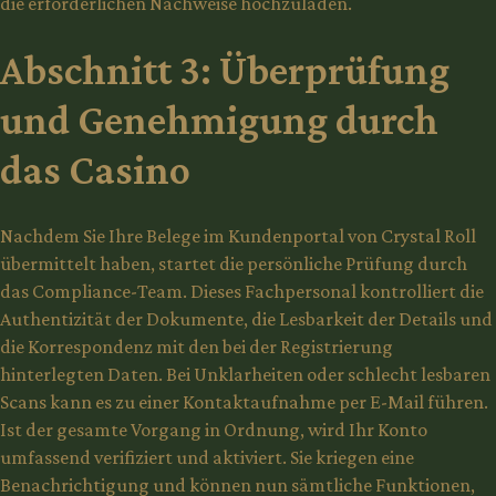
die erforderlichen Nachweise hochzuladen.
Abschnitt 3: Überprüfung
und Genehmigung durch
das Casino
Nachdem Sie Ihre Belege im Kundenportal von Crystal Roll
übermittelt haben, startet die persönliche Prüfung durch
das Compliance-Team. Dieses Fachpersonal kontrolliert die
Authentizität der Dokumente, die Lesbarkeit der Details und
die Korrespondenz mit den bei der Registrierung
hinterlegten Daten. Bei Unklarheiten oder schlecht lesbaren
Scans kann es zu einer Kontaktaufnahme per E-Mail führen.
Ist der gesamte Vorgang in Ordnung, wird Ihr Konto
umfassend verifiziert und aktiviert. Sie kriegen eine
Benachrichtigung und können nun sämtliche Funktionen,