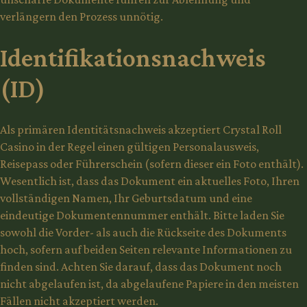
verlängern den Prozess unnötig.
Identifikationsnachweis
(ID)
Als primären Identitätsnachweis akzeptiert Crystal Roll
Casino in der Regel einen gültigen Personalausweis,
Reisepass oder Führerschein (sofern dieser ein Foto enthält).
Wesentlich ist, dass das Dokument ein aktuelles Foto, Ihren
vollständigen Namen, Ihr Geburtsdatum und eine
eindeutige Dokumentennummer enthält. Bitte laden Sie
sowohl die Vorder- als auch die Rückseite des Dokuments
hoch, sofern auf beiden Seiten relevante Informationen zu
finden sind. Achten Sie darauf, dass das Dokument noch
nicht abgelaufen ist, da abgelaufene Papiere in den meisten
Fällen nicht akzeptiert werden.