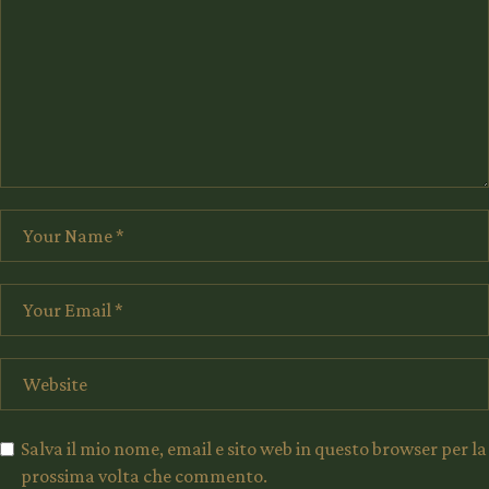
Salva il mio nome, email e sito web in questo browser per la
prossima volta che commento.