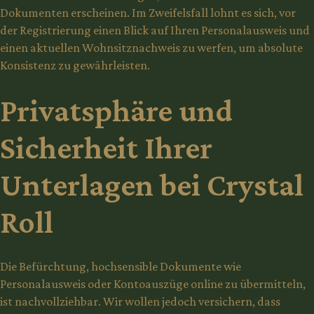
Dokumenten erscheinen. Im Zweifelsfall lohnt es sich, vor
der Registrierung einen Blick auf Ihren Personalausweis und
einen aktuellen Wohnsitznachweis zu werfen, um absolute
Konsistenz zu gewährleisten.
Privatsphäre und
Sicherheit Ihrer
Unterlagen bei Crystal
Roll
Die Befürchtung, hochsensible Dokumente wie
Personalausweis oder Kontoauszüge online zu übermitteln,
ist nachvollziehbar. Wir wollen jedoch versichern, dass