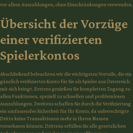
vor allem Auszahlungen, ohne Einschränkungen verwenden.
Übersicht der Vorzüge
einer verifizierten
Spielerkontos
Abschließend beleuchten wir die wichtigsten Vorteile, die ein
gänzlich verifiziertes Konto für Sie als Spieler aus Österreich
mit sich bringt. Erstens genießen Sie kompletten Zugang zu
allen Funktionen, speziell zu schnellen und problemlosen
Auszahlungen. Zweitens schaffen Sie durch die Verifizierung
ein umfassendes Sicherheit für Ihr Konto, da unberechtigte
Dritte keine Transaktionen mehr in Ihrem Namen
vornehmen können. Drittens erfüllen Sie alle gesetzlichen