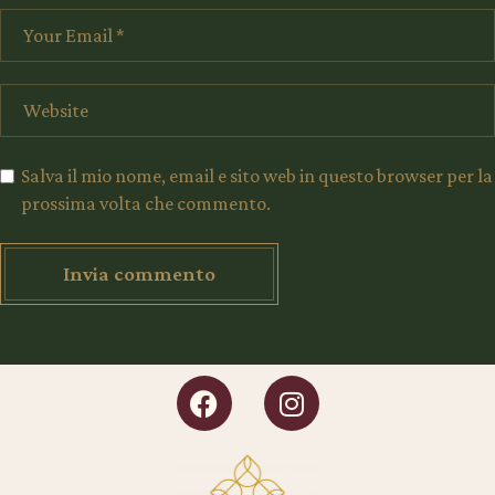
Salva il mio nome, email e sito web in questo browser per la
prossima volta che commento.
Invia commento