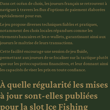
Dans cet océan de choix, les joueurs français se retrouvent à
naviguer à travers les flux d’options de paiement élaborées
spécialement pour eux.
Le jeu propose diverses techniques fiables et pratiques,
notamment des choix locales répandues comme les
virements bancaires et les e-wallets, garantissant ainsi aux
joueurs le maîtrise de leurs transactions.
Cette facilité encourage une session de jeu fluide,
permettant aux joueurs de se focaliser sur la tactique plutôt
que sur les préoccupations financières, et leur donnant ainsi
les capacités de viser les prix en toute confiance.
À quelle régularité les mises
à jour sont-elles publiées
pour la slot Ice Fishing