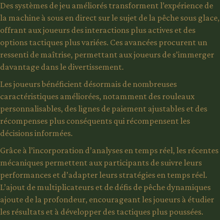
Des systèmes de jeu améliorés transforment l’expérience de
la machine à sous en direct sur le sujet de la pêche sous glace,
offrant aux joueurs des interactions plus actives et des
options tactiques plus variées. Ces avancées procurent un
ressenti de maîtrise, permettant aux joueurs de s’immerger
davantage dans le divertissement.
Les joueurs bénéficient désormais de nombreuses
caractéristiques améliorées, notamment des rouleaux
personnalisables, des lignes de paiement ajustables et des
récompenses plus conséquents qui récompensent les
décisions informées.
Grâce à l’incorporation d’analyses en temps réel, les récentes
mécaniques permettent aux participants de suivre leurs
performances et d’adapter leurs stratégies en temps réel.
L’ajout de multiplicateurs et de défis de pêche dynamiques
ajoute de la profondeur, encourageant les joueurs à étudier
les résultats et à développer des tactiques plus poussées.