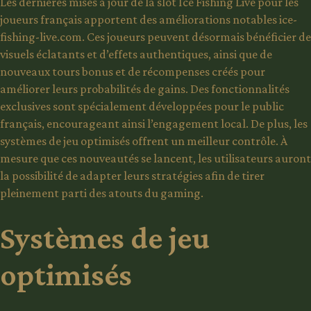
Les dernières mises à jour de la slot Ice Fishing Live pour les
joueurs français apportent des améliorations notables
ice-
fishing-live.com
. Ces joueurs peuvent désormais bénéficier de
visuels éclatants et d’effets authentiques, ainsi que de
nouveaux tours bonus et de récompenses créés pour
améliorer leurs probabilités de gains. Des fonctionnalités
exclusives sont spécialement développées pour le public
français, encourageant ainsi l’engagement local. De plus, les
systèmes de jeu optimisés offrent un meilleur contrôle. À
mesure que ces nouveautés se lancent, les utilisateurs auront
la possibilité de adapter leurs stratégies afin de tirer
pleinement parti des atouts du gaming.
Systèmes de jeu
optimisés