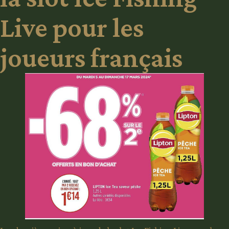
Live pour les
joueurs français