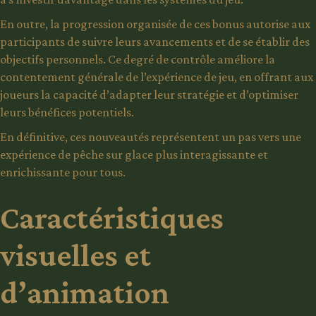
En outre, la progression organisée de ces bonus autorise aux
participants de suivre leurs avancements et de se établir des
objectifs personnels. Ce degré de contrôle améliore la
contentement générale de l’expérience de jeu, en offrant aux
joueurs la capacité d’adapter leur stratégie et d’optimiser
leurs bénéfices potentiels.
En définitive, ces nouveautés représentent un pas vers une
expérience de pêche sur glace plus interagissante et
enrichissante pour tous.
Caractéristiques
visuelles et
d’animation