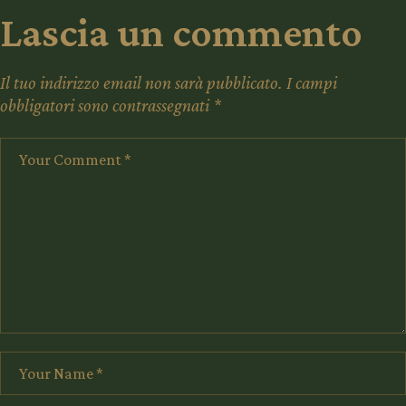
Lascia un commento
Il tuo indirizzo email non sarà pubblicato.
I campi
obbligatori sono contrassegnati
*