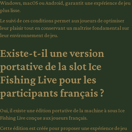
Windows, macOS ou Android, garantit une expérience de jeu
plus lisse.
Le suivi de ces conditions permet aux joueurs de optimiser
leur plaisir tout en conservant un maîtrise fondamental sur
leur environnement de jeu.
Existe-t-il une version
portative de la slot Ice
Fishing Live pour les
participants français ?
Oui, il existe une édition portative de la machine à sous Ice
Fishing Live conçue aux joueurs français.
Cette édition est créée pour proposer une expérience de jeu