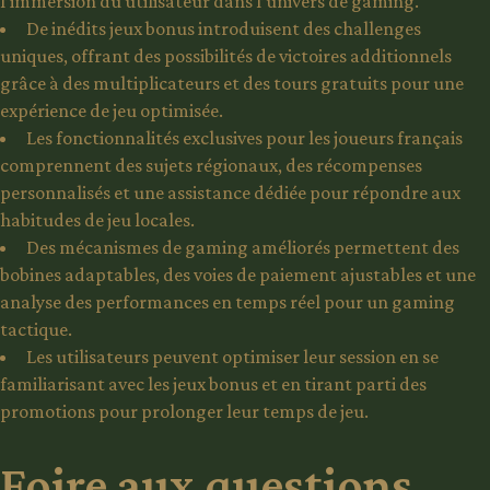
l’immersion du utilisateur dans l’univers de gaming.
De inédits jeux bonus introduisent des challenges
uniques, offrant des possibilités de victoires additionnels
grâce à des multiplicateurs et des tours gratuits pour une
expérience de jeu optimisée.
Les fonctionnalités exclusives pour les joueurs français
comprennent des sujets régionaux, des récompenses
personnalisés et une assistance dédiée pour répondre aux
habitudes de jeu locales.
Des mécanismes de gaming améliorés permettent des
bobines adaptables, des voies de paiement ajustables et une
analyse des performances en temps réel pour un gaming
tactique.
Les utilisateurs peuvent optimiser leur session en se
familiarisant avec les jeux bonus et en tirant parti des
promotions pour prolonger leur temps de jeu.
Foire aux questions