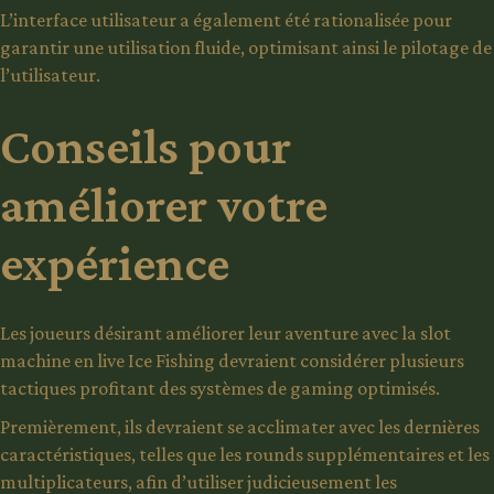
L’interface utilisateur a également été rationalisée pour
garantir une utilisation fluide, optimisant ainsi le pilotage de
l’utilisateur.
Conseils pour
améliorer votre
expérience
Les joueurs désirant améliorer leur aventure avec la slot
machine en live Ice Fishing devraient considérer plusieurs
tactiques profitant des systèmes de gaming optimisés.
Premièrement, ils devraient se acclimater avec les dernières
caractéristiques, telles que les rounds supplémentaires et les
multiplicateurs, afin d’utiliser judicieusement les