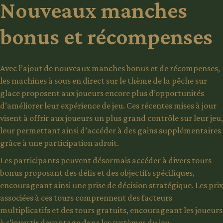
Nouveaux manches
bonus et récompenses
Avec l’ajout de nouveaux manches bonus et de récompenses,
les machines à sous en direct sur le thème de la pêche sur
glace proposent aux joueurs encore plus d’opportunités
d’améliorer leur expérience de jeu. Ces récentes mises à jour
visent à offrir aux joueurs un plus grand contrôle sur leur jeu,
leur permettant ainsi d’accéder à des gains supplémentaires
grâce à une participation adroit.
Les participants peuvent désormais accéder à divers tours
bonus proposant des défis et des objectifs spécifiques,
encourageant ainsi une prise de décision stratégique. Les prix
associées à ces tours comprennent des facteurs
multiplicatifs et des tours gratuits, encourageant les joueurs
à s’investir davantage dans les systèmes du jeu.