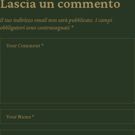
Lascia un commento
Il tuo indirizzo email non sarà pubblicato.
I campi
obbligatori sono contrassegnati
*