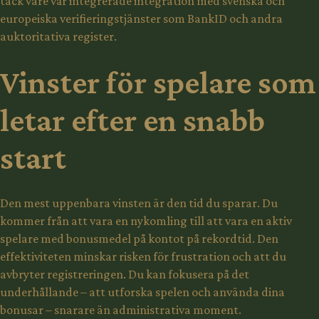
tack vare vår integrerade integration med svenska och
europeiska verifieringstjänster som BankID och andra
auktoritativa register.
Vinster för spelare som
letar efter en snabb
start
Den mest uppenbara vinsten är den tid du sparar. Du
kommer från att vara en nykomling till att vara en aktiv
spelare med bonusmedel på kontot på rekordtid. Den
effektiviteten minskar risken för frustration och att du
avbryter registreringen. Du kan fokusera på det
underhållande – att utforska spelen och använda dina
bonusar – snarare än administrativa moment.