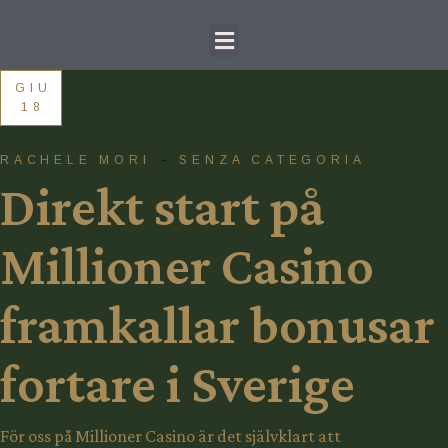
GIU
18
RACHELE MORI
SENZA CATEGORIA
Direkt start på
Millioner Casino
framkallar bonusar
fortare i Sverige
För oss på Millioner Casino är det självklart att