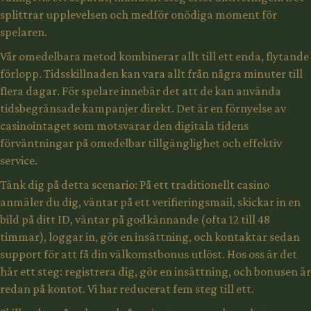
splittrar upplevelsen och medför onödiga moment för
spelaren.
Vår omedelbara metod kombinerar allt till ett enda, flytande
förlopp. Tidsskillnaden kan vara allt från några minuter till
flera dagar. För spelare innebär det att de kan använda
tidsbegränsade kampanjer direkt. Det är en förnyelse av
casinointaget som motsvarar den digitala tidens
förväntningar på omedelbar tillgänglighet och effektiv
service.
Tänk dig på detta scenario: På ett traditionellt casino
anmäler du dig, väntar på ett verifieringsmail, skickar in en
bild på ditt ID, väntar på godkännande (ofta 12 till 48
timmar), loggar in, gör en insättning, och kontaktar sedan
support för att få din välkomstbonus utlöst. Hos oss är det
här ett steg: registrera dig, gör en insättning, och bonusen är
redan på kontot. Vi har reducerat fem steg till ett.