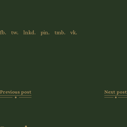
fb.
tw.
lnkd.
pin.
tmb.
vk.
Previous post
Next post