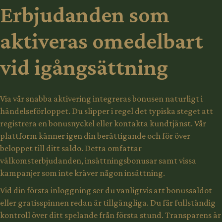
Erbjudanden som
aktiveras omedelbart
vid igångsättning
Via vår snabba aktivering integreras bonusen naturligt i
händelseförloppet. Du slipper i regel det typiska steget att
registrera en bonusnyckel eller kontakta kundtjänst. Vår
plattform känner igen din berättigande och för över
beloppet till ditt saldo. Detta omfattar
välkomsterbjudanden, insättningsbonusar samt vissa
kampanjer som inte kräver någon insättning.
Vid din första inloggning ser du vanligtvis att bonussaldot
eller gratisspinnen redan är tillgängliga. Du får fullständig
kontroll över ditt spelande från första stund. Transparens är