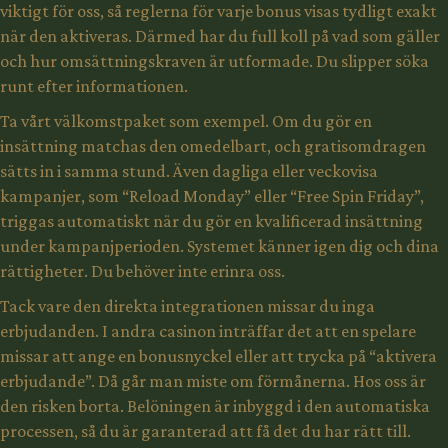
viktigt för oss, så reglerna för varje bonus visas tydligt exakt
när den aktiveras. Därmed har du full koll på vad som gäller
och hur omsättningskraven är utformade. Du slipper söka
runt efter informationen.
Ta vårt välkomstpaket som exempel. Om du gör en
insättning matchas den omedelbart, och gratisomdragen
sätts in i samma stund. Även dagliga eller veckovisa
kampanjer, som “Reload Monday” eller “Free Spin Friday”,
triggas automatiskt när du gör en kvalificerad insättning
under kampanjperioden. Systemet känner igen dig och dina
rättigheter. Du behöver inte erinra oss.
Tack vare den direkta integrationen missar du inga
erbjudanden. I andra casinon inträffar det att en spelare
missar att ange en bonusnyckel eller att trycka på “aktivera
erbjudande”. Då går man miste om förmånerna. Hos oss är
den risken borta. Belöningen är inbyggd i den automatiska
processen, så du är garanterad att få det du har rätt till.