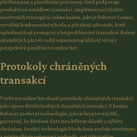
platformami a platebními procesory, čímž podporuje
produktivní workflow transakcí. Implementací těchto
moderních strategií si online kasina, jako je Robocat Casino,
vytvářejí konkurenční výhodu a přitahují uživatele, kteří
upřednostňují promptní a bezproblémové transakce. Řešení
okamžitých plateb tudíž reprezentují klíčový vývoj v
perspektivě peněžnictví online her.
Protokoly chráněných
transakcí
V sektoru online her slouží protokoly chráněných transakcí
jako opora důvěryhodných finančních interakcí. V kasinu
Robocat moderní technologie, jako je kryptování SSL,
garantují, že důvěrná data jsou během vkladů a výběrů
chráněna. Použití technologie blockchain zvyšuje otevřenost
a minimalizuje nebezpečí podvodů, což uživatelům