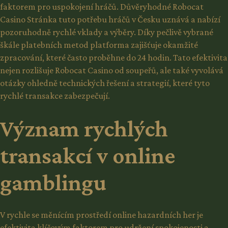
faktorem pro uspokojení hráčů.
Důvěryhodné Robocat
Casino Stránka
tuto potřebu hráčů v Česku uznává a nabízí
pozoruhodně rychlé vklady a výběry. Díky pečlivě vybrané
škále platebních metod platforma zajišťuje okamžité
zpracování, které často proběhne do 24 hodin. Tato efektivita
nejen rozlišuje Robocat Casino od soupeřů, ale také vyvolává
otázky ohledně technických řešení a strategií, které tyto
rychlé transakce zabezpečují.
Význam rychlých
transakcí v online
gamblingu
V rychle se měnícím prostředí online hazardních her je
efektivita klíčovým faktorem pro udržení spokojenosti a