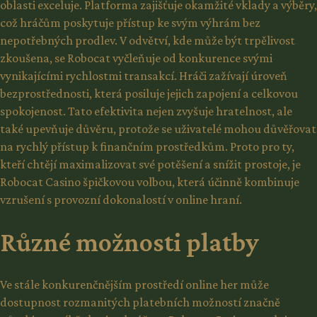
oblasti exceluje. Platforma zajišťuje okamžité vklady a výběry,
což hráčům poskytuje přístup ke svým výhrám bez
nepotřebných prodlev. V odvětví, kde může být trpělivost
zkoušena, se Robocat vyčleňuje od konkurence svými
vynikajícími rychlostmi transakcí. Hráči zažívají úroveň
bezprostřednosti, která posiluje jejich zapojení a celkovou
spokojenost. Tato efektivita nejen zvyšuje hratelnost, ale
také upevňuje důvěru, protože se uživatelé mohou důvěřovat
na rychlý přístup k finančním prostředkům. Proto pro ty,
kteří chtějí maximalizovat své potěšení a snížit prostoje, je
Robocat Casino špičkovou volbou, která účinně kombinuje
vzrušení s provozní dokonalostí v online hraní.
Různé možnosti platby
Ve stále konkurenčnějším prostředí online her může
dostupnost rozmanitých platebních možností značně