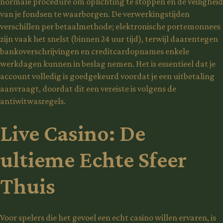
normale procedure om oplichting te stoppen en de veiligheid
van je fondsen te waarborgen. De verwerkingstijden
verschillen per betaalmethode; elektronische portemonnees
zijn vaak het snelst (binnen 24 uur tijd), terwijl daarentegen
bankoverschrijvingen en creditcardopnames enkele
werkdagen kunnen in beslag nemen. Het is essentieel dat je
account volledig is goedgekeurd voordat je een uitbetaling
aanvraagt, doordat dit een vereiste is volgens de
antiwitwasregels.
Live Casino: De
ultieme Echte Sfeer
Thuis
Voor spelers die het gevoel een echt casino willen ervaren, is