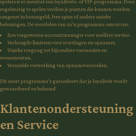
spelers is er meestal een loyaliteits- of VIP-programma. Door
regelmatig te spelen verdien je punten die kunnen worden
omgezet in bonusgeld, free spins of andere unieke
beloningen. De voordelen van zo’n programma omvatten:
Een toegewezen accountmanager voor snellere service.
Verhoogde limieten voor stortingen en opnames.
Unieke toegang tot bijzondere toernooien en
evenementen.
Versnelde verwerking van opnameverzoeken.
Dit soort programma’s garandeert dat je loyaliteit wordt
gewaardeerd en beloond.
Klantenondersteuning
en Service