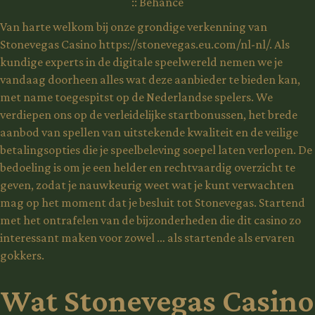
Van harte welkom bij onze grondige verkenning van
Stonevegas Casino
https://stonevegas.eu.com/nl-nl/
. Als
kundige experts in de digitale speelwereld nemen we je
vandaag doorheen alles wat deze aanbieder te bieden kan,
met name toegespitst op de Nederlandse spelers. We
verdiepen ons op de verleidelijke startbonussen, het brede
aanbod van spellen van uitstekende kwaliteit en de veilige
betalingsopties die je speelbeleving soepel laten verlopen. De
bedoeling is om je een helder en rechtvaardig overzicht te
geven, zodat je nauwkeurig weet wat je kunt verwachten
mag op het moment dat je besluit tot Stonevegas. Startend
met het ontrafelen van de bijzonderheden die dit casino zo
interessant maken voor zowel … als startende als ervaren
gokkers.
Wat Stonevegas Casino