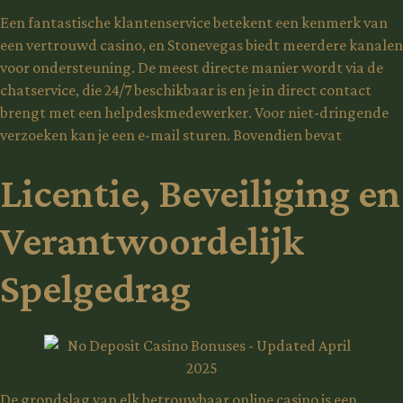
Een fantastische klantenservice betekent een kenmerk van
een vertrouwd casino, en Stonevegas biedt meerdere kanalen
voor ondersteuning. De meest directe manier wordt via de
chatservice, die 24/7 beschikbaar is en je in direct contact
brengt met een helpdeskmedewerker. Voor niet-dringende
verzoeken kan je een e-mail sturen. Bovendien bevat
Licentie, Beveiliging en
Verantwoordelijk
Spelgedrag
De grondslag van elk betrouwbaar online casino is een