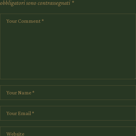
obbligatori sono contrassegnati
*