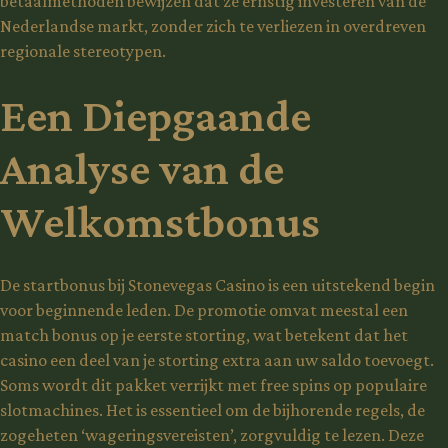
betaalmethoden bewijzen dat ze ernstig investeren van de
Nederlandse markt, zonder zich te verliezen in overdreven
regionale stereotypen.
Een Diepgaande
Analyse van de
Welkomstbonus
De startbonus bij Stonevegas Casino is een uitstekend begin
voor beginnende leden. De promotie omvat meestal een
match bonus op je eerste storting, wat betekent dat het
casino een deel van je storting extra aan uw saldo toevoegt.
Soms wordt dit pakket verrijkt met free spins op populaire
slotmachines. Het is essentieel om de bijhorende regels, de
zogeheten ‘wageringsvereisten’, zorgvuldig te lezen. Deze