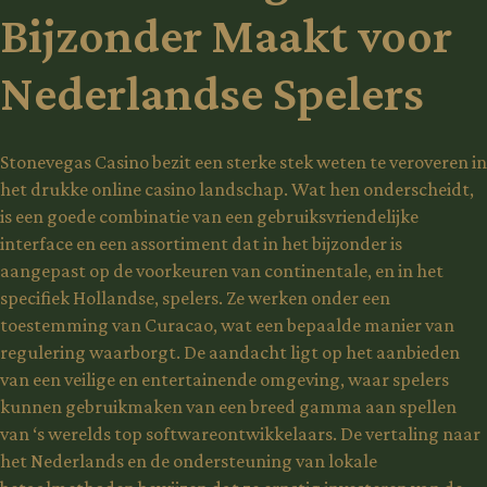
Bijzonder Maakt voor
Nederlandse Spelers
Stonevegas Casino bezit een sterke stek weten te veroveren in
het drukke online casino landschap. Wat hen onderscheidt,
is een goede combinatie van een gebruiksvriendelijke
interface en een assortiment dat in het bijzonder is
aangepast op de voorkeuren van continentale, en in het
specifiek Hollandse, spelers. Ze werken onder een
toestemming van Curacao, wat een bepaalde manier van
regulering waarborgt. De aandacht ligt op het aanbieden
van een veilige en entertainende omgeving, waar spelers
kunnen gebruikmaken van een breed gamma aan spellen
van ‘s werelds top softwareontwikkelaars. De vertaling naar
het Nederlands en de ondersteuning van lokale