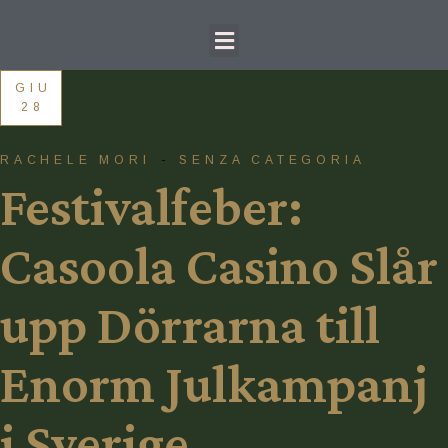
GIU
28
RACHELE MORI
SENZA CATEGORIA
Festivalfeber:
Casoola Casino Slår
upp Dörrarna till
Enorm Julkampanj
i Sverige