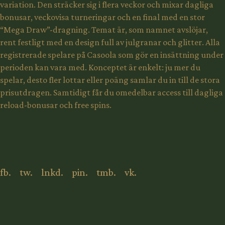
variation. Den sträcker sig i flera veckor och mixar dagliga
bonusar, veckovisa turneringar och en final med en stor
“Mega Draw”-dragning. Temat är, som namnet avslöjar,
rent festligt med en design full av julgranar och glitter. Alla
registrerade spelare på Casoola som gör en insättning under
perioden kan vara med. Konceptet är enkelt: ju mer du
spelar, desto fler lottar eller poäng samlar du in till de stora
prisutdragen. Samtidigt får du omedelbar access till dagliga
reload-bonusar och free spins.
fb.
tw.
lnkd.
pin.
tmb.
vk.