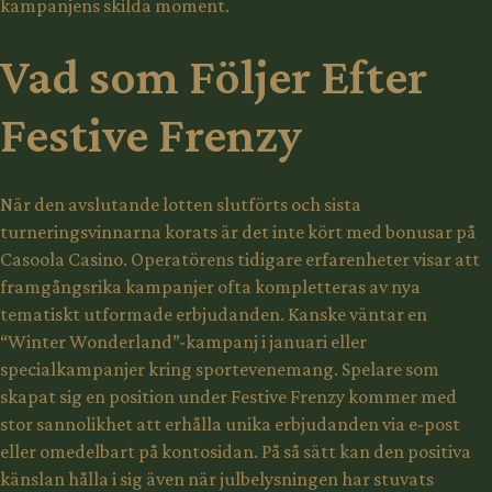
kampanjens skilda moment.
Vad som Följer Efter
Festive Frenzy
När den avslutande lotten slutförts och sista
turneringsvinnarna korats är det inte kört med bonusar på
Casoola Casino. Operatörens tidigare erfarenheter visar att
framgångsrika kampanjer ofta kompletteras av nya
tematiskt utformade erbjudanden. Kanske väntar en
“Winter Wonderland”-kampanj i januari eller
specialkampanjer kring sportevenemang. Spelare som
skapat sig en position under Festive Frenzy kommer med
stor sannolikhet att erhålla unika erbjudanden via e-post
eller omedelbart på kontosidan. På så sätt kan den positiva
känslan hålla i sig även när julbelysningen har stuvats