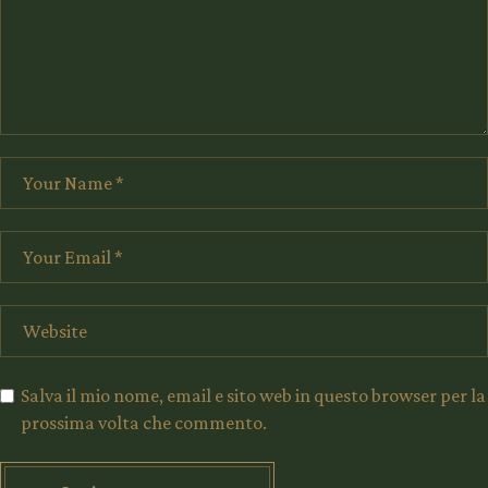
Salva il mio nome, email e sito web in questo browser per la
prossima volta che commento.