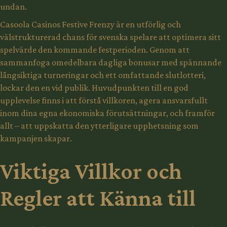
undan.
Casoola Casinos Festive Frenzy är en utförlig och
välstrukturerad chans för svenska spelare att optimera sitt
spelvärde den kommande festperioden. Genom att
sammanfoga omedelbara dagliga bonusar med spännande
långsiktiga turneringar och ett omfattande slutlotteri,
lockar den en vid publik. Huvudpunkten till en god
upplevelse finns i att förstå villkoren, agera ansvarsfullt
inom dina egna ekonomiska förutsättningar, och framför
allt – att uppskatta den ytterligare upphetsning som
kampanjen skapar.
Viktiga Villkor och
Regler att Känna till