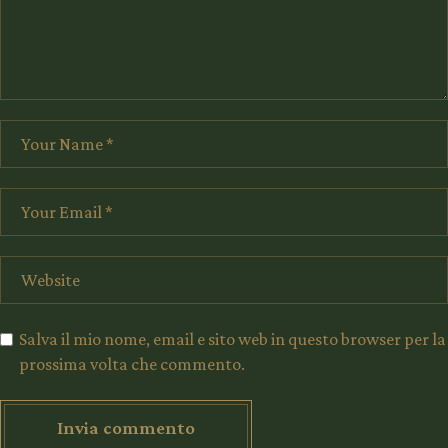
Salva il mio nome, email e sito web in questo browser per la
prossima volta che commento.
Invia commento