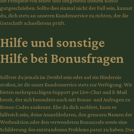
die Freispiele von selbst und umgehend deinem Konto
gutgeschrieben. Sollte dies einmal nicht der Fall sein, kannst
du, dich stets an unseren Kundenservice zu richten, der die
Gutschrift schnellstens prüft.
Hilfe und sonstige
Hilfe bei Bonusfragen
Solltest du jemals im Zweifel sein oder auf ein Hindernis
stoßen, ist dir unser Kundenservice stets zur Verfügung. Wir
bieten mehrsprachigen Support per Live-Chat und E-Mail
bereit, der sich besonders auch mit Bonus- und Anfragen zu
Bonus-Codes auskennt. Ehe du dich meldest, kann es
hilfreich sein, deine Anmeldedaten, den genauen Namen der
Werbeaktion oder den verwendeten Bonuscode sowie eine
Schilderung des entstandenen Problems parat zu haben. Das