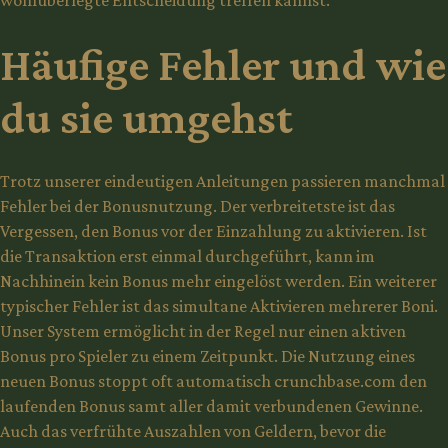
wohlüberlegte Entscheidung treffen kannst.
Häufige Fehler und wie
du sie umgehst
Trotz unserer eindeutigen Anleitungen passieren manchmal
Fehler bei der Bonusnutzung. Der verbreitetste ist das
Vergessen, den Bonus vor der Einzahlung zu aktivieren. Ist
die Transaktion erst einmal durchgeführt, kann im
Nachhinein kein Bonus mehr eingelöst werden. Ein weiterer
typischer Fehler ist das simultane Aktivieren mehrerer Boni.
Unser System ermöglicht in der Regel nur einen aktiven
Bonus pro Spieler zu einem Zeitpunkt. Die Nutzung eines
neuen Bonus stoppt oft automatisch
crunchbase.com
den
laufenden Bonus samt aller damit verbundenen Gewinne.
Auch das verfrühte Auszahlen von Geldern, bevor die