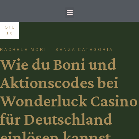
GIU
16
RACHELE MORI
SENZA CATEGORIA
Wie du Boni und
Aktionscodes bei
Wonderluck Casino
für Deutschland
einlösen kannst