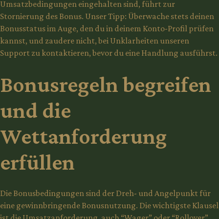
Umsatzbedingungen eingehalten sind, führt zur
Stornierung des Bonus. Unser Tipp: Überwache stets deinen
Bonusstatus im Auge, den du in deinem Konto-Profil prüfen
kannst, und zaudere nicht, bei Unklarheiten unseren
Support zu kontaktieren, bevor du eine Handlung ausführst.
Bonusregeln begreifen
und die
Wettanforderung
erfüllen
Die Bonusbedingungen sind der Dreh- und Angelpunkt für
eine gewinnbringende Bonusnutzung. Die wichtigste Klausel
ist die Umsatzanforderung, auch “Wager” oder “Rollover”