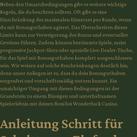
Neben den Umsatzbedingungen gibt es weitere wichtige
Regeln, die du beachten solltest. Oft gibt es eine
Einschränkung des maximalen Einsatzes pro Runde, wenn
du mit Bonusguthaben agierst. Das Überschreiten dieses
Limits kann zur Verweigerung des Bonus und eventueller
Gewinne führen. Zudem können bestimmte Spiele, meist
progressive Jackpot-Slots oder spezielle Live-Dealer-Tische,
für das Spiel mit Bonusguthaben komplett ausgeschlossen
sein. Wir weisen auf solche Beschränkungen deutlich hin,
denn unser Anliegen ist es, dass du dein Bonusguthaben
sorgenfrei und vorschriftsmäßig nutzen kannst. Ein
umsichtiger Umgang mit diesen Bedingungen ist der
Grundstein zu einem flüssigen und unterhaltsamen
Spielerlebnis mit deinen Boni bei Wonderluck Casino.
Anleitung Schritt für