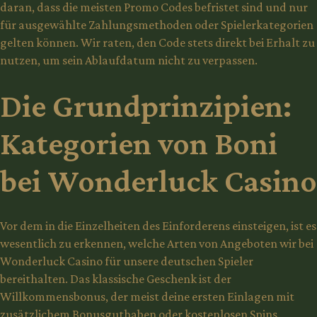
daran, dass die meisten Promo Codes befristet sind und nur
für ausgewählte Zahlungsmethoden oder Spielerkategorien
gelten können. Wir raten, den Code stets direkt bei Erhalt zu
nutzen, um sein Ablaufdatum nicht zu verpassen.
Die Grundprinzipien:
Kategorien von Boni
bei Wonderluck Casino
Vor dem in die Einzelheiten des Einforderens einsteigen, ist es
wesentlich zu erkennen, welche Arten von Angeboten wir bei
Wonderluck Casino für unsere deutschen Spieler
bereithalten. Das klassische Geschenk ist der
Willkommensbonus, der meist deine ersten Einlagen mit
zusätzlichem Bonusguthaben oder kostenlosen Spins