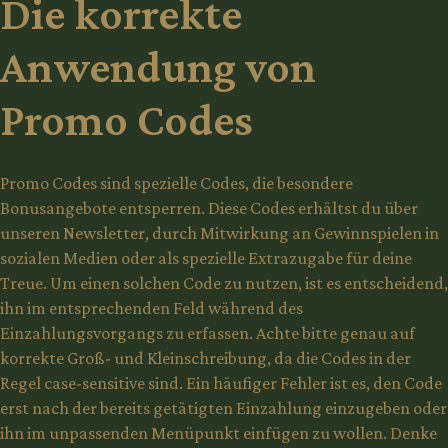
Die korrekte
Anwendung von
Promo Codes
Promo Codes sind spezielle Codes, die besondere
Bonusangebote entsperren. Diese Codes erhältst du über
unseren Newsletter, durch Mitwirkung an Gewinnspielen in
sozialen Medien oder als spezielle Extrazugabe für deine
Treue. Um einen solchen Code zu nutzen, ist es entscheidend,
ihn im entsprechenden Feld während des
Einzahlungsvorgangs zu erfassen. Achte bitte genau auf
korrekte Groß- und Kleinschreibung, da die Codes in der
Regel case-sensitive sind. Ein häufiger Fehler ist es, den Code
erst nach der bereits getätigten Einzahlung einzugeben oder
ihn im unpassenden Menüpunkt einfügen zu wollen. Denke