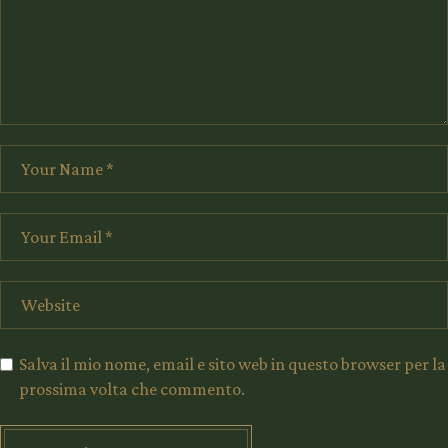
Salva il mio nome, email e sito web in questo browser per la
prossima volta che commento.