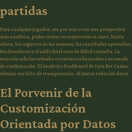
partidas
Para cualquier jugador, sea por ocio o con una perspectiva
más analítica, poder revisar su trayectoria es clave. Hasta
ahora, los registros de las sesiones, las cantidades apostadas,
los desenlaces y el saldo final eran de difícil consulta. La
mayoría solo los revisaba en extractos bancarios o en emails
de confirmación. El Analytics Dashboard de Lyra Bet Casino
elimina esa falta de transparencia. Al juntar todos los datos
El Porvenir de la
Customización
Orientada por Datos