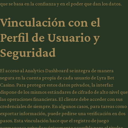
que se basa en la confianza y en el poder que dan los datos.
Vinculación con el
Perfil de Usuario y
Seguridad
El acceso al Analytics Dashboard se integra de manera
segura en la cuenta propia de cada usuario de Lyra Bet
Casino. Para proteger estos datos privados, la interfaz
dispone de los mismos estándares de cifrado de alto nivel que
las operaciones financieras. El cliente debe acceder con sus
credenciales de siempre. En algunos casos, para tareas como
exportar información, puede pedirse una verificación en dos
pasos. Esta vinculación hace que el registro de juego
permanezca privado y únicamente accesible para el titular