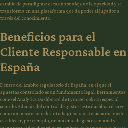
cambio de paradigma: el casino se aleja de la opacidad y se
transforma en una plataforma que da poder al jugador a
través del conocimiento.
Beneficios para el
Cliente Responsable en
España
Dentro del ámbito regulatorio de España, en el que el
apuestas controlado es un fundamento legal, herramientas
como el Analytics Dashboard de Lyra Bet cobran especial
sentido. Además del control de gastos, este dashboard sirve
como un mecanismo de autodiagnóstico. Un usuario puede
establecer, por ejemplo, un máximo de gasto semanal y
luego usar el dashboard para evaluar de forma real si lo está