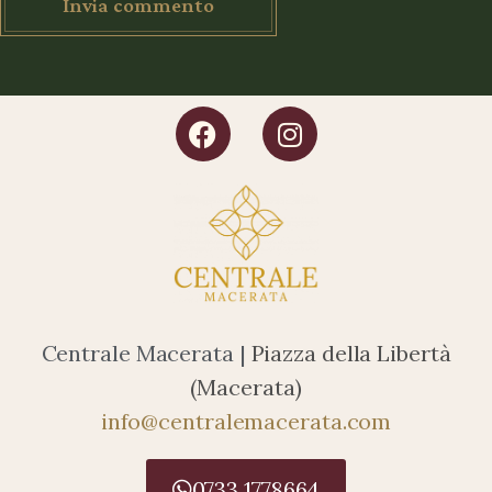
Invia commento
Centrale Macerata |
Piazza della Libertà
(Macerata)
info@centralemacerata.com
0733 1778664