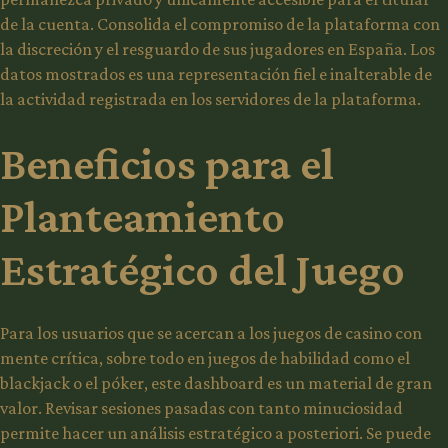
de la cuenta. Consolida el compromiso de la plataforma con
la discreción y el resguardo de sus jugadores en España. Los
datos mostrados es una representación fiel e inalterable de
la actividad registrada en los servidores de la plataforma.
Beneficios para el
Planteamiento
Estratégico del Juego
Para los usuarios que se acercan a los juegos de casino con
mente crítica, sobre todo en juegos de habilidad como el
blackjack o el póker, este dashboard es un material de gran
valor. Revisar sesiones pasadas con tanto minuciosidad
permite hacer un análisis estratégico a posteriori. Se puede