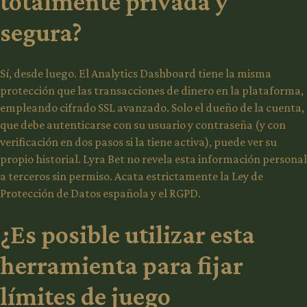
totalmente privada y
segura?
Sí, desde luego. El Analytics Dashboard tiene la misma
protección que las transacciones de dinero en la plataforma,
empleando cifrado SSL avanzado. Solo el dueño de la cuenta,
que debe autenticarse con su usuario y contraseña (y con
verificación en dos pasos si la tiene activa), puede ver su
propio historial. Lyra Bet no revela esta información personal
a terceros sin permiso. Acata estrictamente la Ley de
Protección de Datos española y el RGPD.
¿Es posible utilizar esta
herramienta para fijar
límites de juego