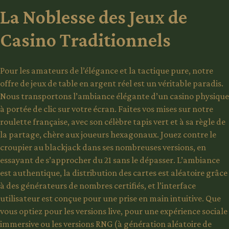
La Noblesse des Jeux de
Casino Traditionnels
Pour les amateurs de l’élégance et la tactique pure, notre
offre de jeux de table en argent réel est un véritable paradis.
Nous transportons l’ambiance élégante d’un casino physique
à portée de clic sur votre écran. Faites vos mises sur notre
roulette française, avec son célèbre tapis vert et à sa règle de
la partage, chère aux joueurs hexagonaux. Jouez contre le
croupier au blackjack dans ses nombreuses versions, en
essayant de s’approcher du 21 sans le dépasser. L’ambiance
est authentique, la distribution des cartes est aléatoire grâce
à des générateurs de nombres certifiés, et l’interface
utilisateur est conçue pour une prise en main intuitive. Que
vous optiez pour les versions live, pour une expérience sociale
immersive ou les versions RNG (à génération aléatoire de