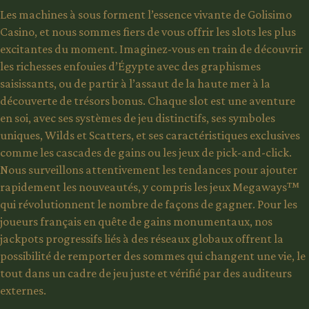
Les machines à sous forment l’essence vivante de Golisimo
Casino, et nous sommes fiers de vous offrir les slots les plus
excitantes du moment. Imaginez-vous en train de découvrir
les richesses enfouies d’Égypte avec des graphismes
saisissants, ou de partir à l’assaut de la haute mer à la
découverte de trésors bonus. Chaque slot est une aventure
en soi, avec ses systèmes de jeu distinctifs, ses symboles
uniques, Wilds et Scatters, et ses caractéristiques exclusives
comme les cascades de gains ou les jeux de pick-and-click.
Nous surveillons attentivement les tendances pour ajouter
rapidement les nouveautés, y compris les jeux Megaways™
qui révolutionnent le nombre de façons de gagner. Pour les
joueurs français en quête de gains monumentaux, nos
jackpots progressifs liés à des réseaux globaux offrent la
possibilité de remporter des sommes qui changent une vie, le
tout dans un cadre de jeu juste et vérifié par des auditeurs
externes.