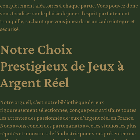
complètement aléatoires à chaque partie. Vous pouvez donc
vous focaliser sur le plaisir de jouer, l’esprit parfaitement
tranquille, sachant que vous jouez dans un cadre intègre et
sécurisé.
Notre Choix
Prestigieux de Jeux à
Argent Réel
Notre orgueil, c’est notre bibliothèque de jeux
rigoureusement sélectionnée, conçue pour satisfaire toutes
les attentes des passionnés de jeux d’argent réel en France.
Nous avons conclu des partenariats avec les studios les plus
réputés et innovants de l’industrie pour vous présenter une