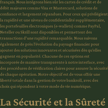
français. Nous intégrons bien sûr les cartes de crédit et de
débit majeures comme Visa et Mastercard, solutions de
confiance et largement répandues. Pour ceux qui privilégient
la rapidité et une niveau de confidentialité supplémentaire,
les portefeuilles électroniques (e-wallets) comme PayPal,
Neteller ou Skrill sont disponibles et permettent des
transactions d’une rapidité remarquable. Nous suivons
également de près l’évolution du paysage financier pour
ajouter des solutions innovantes et sécurisées dès qu’elles
gagnent en popularité. Chacune de ces options est
incorporée de manière transparente à notre interface, avec
des procédures de vérification claires pour assurer la sécurité
de chaque opération. Notre objectif est de vous offrir une
liberté totale dans la gestion de votre bankroll, avec des
choix qui répondent à votre mode de vie numérique.
La Sécurité et la Sûreté