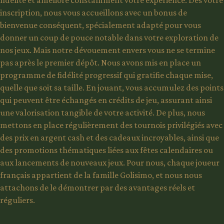
fidélité et améliore constamment votre expérience. Dès votre
inscription, nous vous accueillons avec un bonus de
bienvenue conséquent, spécialement adapté pour vous
donner un coup de pouce notable dans votre exploration de
nos jeux. Mais notre dévouement envers vous ne se termine
pas après le premier dépôt. Nous avons mis en place un
programme de fidélité progressif qui gratifie chaque mise,
quelle que soit sa taille. En jouant, vous accumulez des points
qui peuvent être échangés en crédits de jeu, assurant ainsi
une valorisation tangible de votre activité. De plus, nous
mettons en place régulièrement des tournois privilégiés avec
des prix en argent cash et des cadeaux incroyables, ainsi que
des promotions thématiques liées aux fêtes calendaires ou
aux lancements de nouveaux jeux. Pour nous, chaque joueur
français appartient de la famille Golisimo, et nous nous
attachons de le démontrer par des avantages réels et
réguliers.