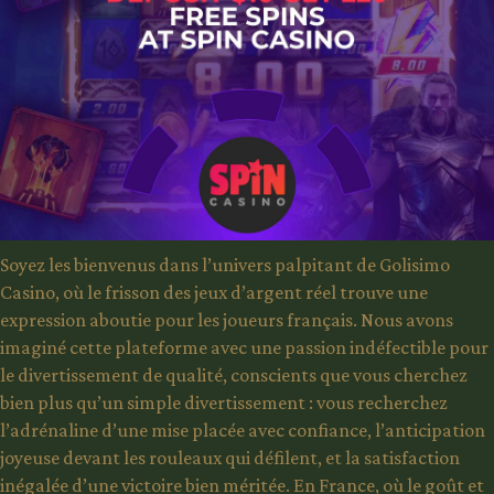
Soyez les bienvenus dans l’univers palpitant de Golisimo
Casino, où le frisson des jeux d’argent réel trouve une
expression aboutie pour les joueurs français. Nous avons
imaginé cette plateforme avec une passion indéfectible pour
le divertissement de qualité, conscients que vous cherchez
bien plus qu’un simple divertissement : vous recherchez
l’adrénaline d’une mise placée avec confiance, l’anticipation
joyeuse devant les rouleaux qui défilent, et la satisfaction
inégalée d’une victoire bien méritée. En France, où le goût et