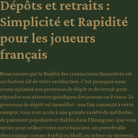
Dépôts et retraits :
Simplicité et Rapidité
pour les joueurs
français
Nous savons que la fluidité des transactions financières est
un facteur clé de votre satisfaction. C’est pourquoi nous
avons optimisé nos processus de dépôt et de retrait pour
répondre aux attentes spécifiques des joueurs en France. Le
processus de dépôt est immédiat : une fois connecté à votre
compte, vous avez accès à une grande variété de méthodes
de paiement populaires et fiables dans l’Hexagone. Que vous
optiez pour utiliser votre carte bancaire, un portefeuille
électronique comme PayPal ou Skrill, ou même un virement,