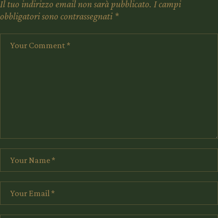
Il tuo indirizzo email non sarà pubblicato.
I campi
obbligatori sono contrassegnati
*