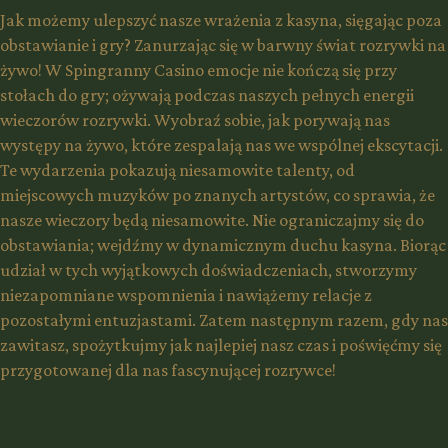
Jak możemy ulepszyć nasze wrażenia z kasyna, sięgając poza
obstawianie i gry? Zanurzając się w barwny świat rozrywki na
żywo! W Spingranny Casino emocje nie kończą się przy
stołach do gry; ożywają podczas naszych pełnych energii
wieczorów rozrywki. Wyobraź sobie, jak porywają nas
występy na żywo, które zespalają nas we wspólnej ekscytacji.
Te wydarzenia pokazują niesamowite talenty, od
miejscowych muzyków po znanych artystów, co sprawia, że
nasze wieczory będą niesamowite. Nie ograniczajmy się do
obstawiania; wejdźmy w dynamicznym duchu kasyna. Biorąc
udział w tych wyjątkowych doświadczeniach, stworzymy
niezapomniane wspomnienia i nawiążemy relacje z
pozostałymi entuzjastami. Zatem następnym razem, gdy nas
zawitasz, spożytkujmy jak najlepiej nasz czas i poświęćmy się
przygotowanej dla nas fascynującej rozrywce!