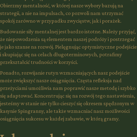
Obierzmy mentalność, w której nasze wybory bazują na
strategii, a nie na impulsach, co pozwoli nam utrzymać
spokój zarówno w przypadku zwycięstw, jak i porażek.
Budowanie siły mentalnej jest bardzo istotne. Należy przyjąć,
że niepowodzenia są elementem naszej podróży i postrzegać
je jako szanse na rozwój. Pielęgnując optymistyczne podejście
i skupiając się na celach długoterminowych, potrafimy
przekształcić trudności w korzyści.
Ponadto, rozwijanie rutyn wzmacniających nasz podejście
może zwiększyć nasze osiągnięcia. Częsta refleksja nad
przeżyciami umożliwia nam poprawić nasze metodę i szybko
się adaptować. Koncentrując się na rozwój tego nastawienia,
jesteśmy w stanie nie tylko cieszyć się okresem spędzonym w
kasynie Spingranny, ale także wzmacniać nasz możliwości
osiągnięcia sukcesu w każdej zabawie, w którą gramy.