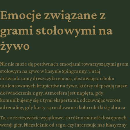
Emocje związane z
grami stołowymi na
żywo
Nic nie może się porównać z emocjami towarzyszącymi grom
stołowym na żywo w kasynie Spingranny. Tutaj
doświadczamy dreszczyku emocji, obstawiając u boku
utalentowanych krupierów na żywo, którzy ulepszają nasze
doświadczenia z gry. Atmosfera jest napięta, gdy
komunikujemy się z tymi ekspertami, odczuwając wzrost
adrenaliny, gdy karty są rozdawane i koło ruletki się obraca.
To, co rzeczywiście wyjątkowe, to różnorodność dostępnych
wersji gier. Niezależnie od tego, czy interesuje nas klasyczny