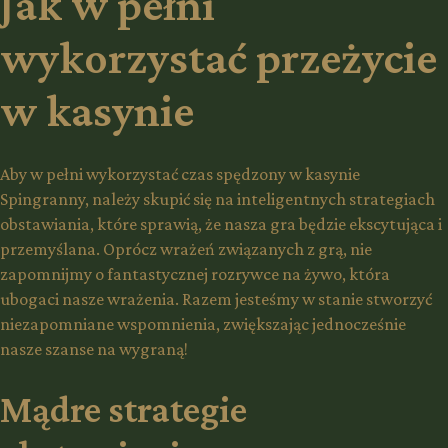
Jak w pełni
wykorzystać przeżycie
w kasynie
Aby w pełni wykorzystać czas spędzony w kasynie
Spingranny, należy skupić się na inteligentnych strategiach
obstawiania, które sprawią, że nasza gra będzie ekscytująca i
przemyślana. Oprócz wrażeń związanych z grą, nie
zapomnijmy o fantastycznej rozrywce na żywo, która
ubogaci nasze wrażenia. Razem jesteśmy w stanie stworzyć
niezapomniane wspomnienia, zwiększając jednocześnie
nasze szanse na wygraną!
Mądre strategie