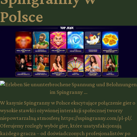
Polsce
W kasynie Spingranny w Polsce ekscytujące połączenie gier o
wysokie stawki i ożywionej interakcji społecznej tworzy
niepowtarzalną atmosferę
https://sspingranny.com/pl-pl/
.
Oferujemy rozległy wybór gier, które usatysfakcjonują
każdego gracza – od doświadczonych profesjonalistów po