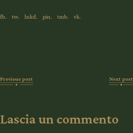
fb.
tw.
lnkd.
pin.
tmb.
vk.
Previous post
Next post
Lascia un commento