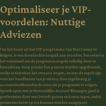
Optimaliseer je VIP-
voordelen: Nuttige
Adviezen
Om het beste uit het VIP-programma van Star Casino te
krijgen, is een doordachte aanpak aan te raden. Ten eerste is
het essentieel om de programmaregels volledig door te
bestuderen. Snap precies hoe punten worden opgebouwd,
welke activiteiten het zwaarst wegen, en wat de regels zijn
voor het handhaven van je niveau. Hou regelmatig je
accountdashboard in de aten om je progressie te volgen.
Spreek open met je Persoonlijke Account Manager; geef je
preferenties door wat betreft games en bonus types, zodat
promoties beter op jou kunnen worden aangepast.