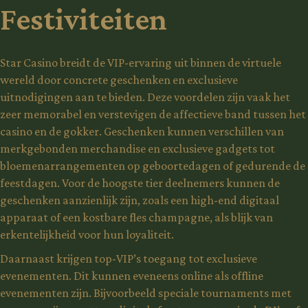
Festiviteiten
Star Casino breidt de VIP-ervaring uit binnen de virtuele
wereld door concrete geschenken en exclusieve
uitnodigingen aan te bieden. Deze voordelen zijn vaak het
zeer memorabel en verstevigen de affectieve band tussen het
casino en de gokker. Geschenken kunnen verschillen van
merkgebonden merchandise en exclusieve gadgets tot
bloemenarrangementen op geboortedagen of gedurende de
feestdagen. Voor de hoogste tier deelnemers kunnen de
geschenken aanzienlijk zijn, zoals een high-end digitaal
apparaat of een kostbare fles champagne, als blijk van
erkentelijkheid voor hun loyaliteit.
Daarnaast krijgen top-VIP’s toegang tot exclusieve
evenementen. Dit kunnen eveneens online als offline
evenementen zijn. Bijvoorbeeld speciale tournaments met