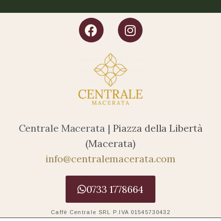
Centrale Macerata |
Piazza della Libertà
(Macerata)
info@centralemacerata.com
0733 1778664
Caffè Centrale SRL P.IVA 01545730432