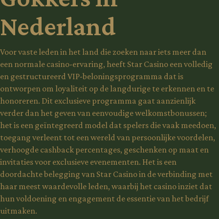
Nederland
Voor vaste leden in het land die zoeken naar iets meer dan
een normale casino-ervaring, heeft Star Casino een volledig
en gestructureerd VIP-beloningsprogramma dat is
ontworpen om loyaliteit op de langdurige te erkennen en te
honoreren. Dit exclusieve programma gaat aanzienlijk
verder dan het geven van eenvoudige welkomstbonussen;
het is een geïntegreerd model dat spelers die vaak meedoen,
toegang verleent tot een wereld van persoonlijke voordelen,
verhoogde cashback percentages, geschenken op maat en
invitaties voor exclusieve evenementen. Het is een
doordachte belegging van Star Casino in de verbinding met
haar meest waardevolle leden, waarbij het casino inziet dat
hun voldoening en engagement de essentie van het bedrijf
uitmaken.