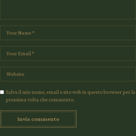
Salva il mio nome, email e sito web in questo browser per la
prossima volta che commento.
Invia commento