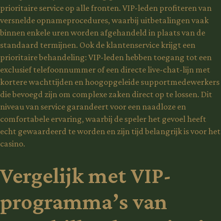
prioritaire service op alle fronten. VIP-leden profiteren van
versnelde opnameprocedures, waarbij uitbetalingen vaak
binnen enkele uren worden afgehandeld in plaats van de
standaard termijnen. Ook de klantenservice krijgt een
prioritaire behandeling: VIP-leden hebben toegang tot een
exclusief telefoonnummer of een directe live-chat-lijn met
kortere wachttijden en hoogopgeleide supportmedewerkers
die bevoegd zijn om complexe zaken direct op te lossen. Dit
niveau van service garandeert voor een naadloze en
comfortabele ervaring, waarbij de speler het gevoel heeft
echt gewaardeerd te worden en zijn tijd belangrijk is voor het
casino.
Vergelijk met VIP-
programma’s van