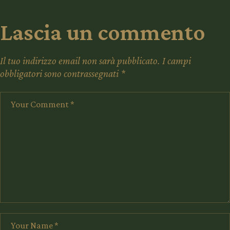
Lascia un commento
Il tuo indirizzo email non sarà pubblicato.
I campi
obbligatori sono contrassegnati
*