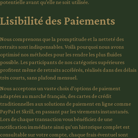
potentielle avant qu’elle ne soit utilisée.
Lisibilité des Paiements
Nous comprenons que la promptitude et la netteté des
retraits sont indispensables. Voilà pourquoi nous avons
optimisé nos méthodes pour les rendre les plus fluides
possible. Les participants de nos catégories supérieures
profitent même de retraits accélérés, réalisés dans des délais
très courts, sans plafond mensuel.
Nous acceptons un vaste choix d’options de paiement
adaptées au marché français, des cartes de crédit
traditionnelles aux solutions de paiement en ligne comme
PayPal et Skrill, en passant par les virements instantanés.
Lors de chaque transaction vous bénéficiez de une
notification immédiate ainsi qu’un historique complet est
consultable sur votre compte, chaque frais éventuel sont