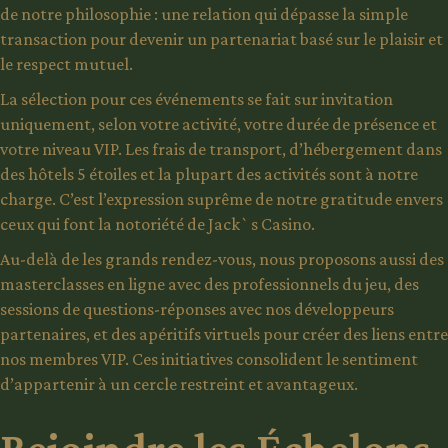
de notre philosophie : une relation qui dépasse la simple
transaction pour devenir un partenariat basé sur le plaisir et
le respect mutuel.
La sélection pour ces événements se fait sur invitation
uniquement, selon votre activité, votre durée de présence et
votre niveau VIP. Les frais de transport, d’hébergement dans
des hôtels 5 étoiles et la plupart des activités sont à notre
charge. C’est l’expression suprême de notre gratitude envers
ceux qui font la notoriété de Jack`s Casino.
Au-delà de les grands rendez-vous, nous proposons aussi des
masterclasses en ligne avec des professionnels du jeu, des
sessions de questions-réponses avec nos développeurs
partenaires, et des apéritifs virtuels pour créer des liens entre
nos membres VIP. Ces initiatives consolident le sentiment
d’appartenir à un cercle restreint et avantageux.