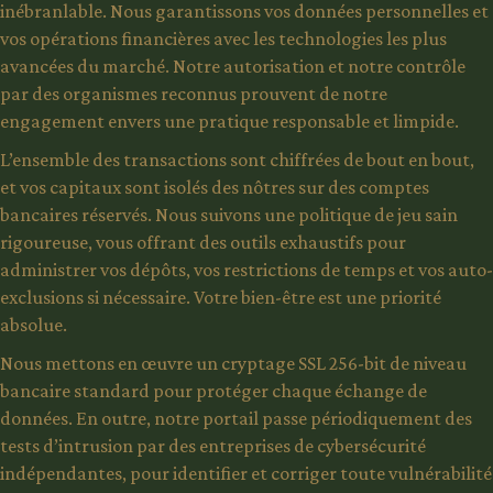
inébranlable. Nous garantissons vos données personnelles et
vos opérations financières avec les technologies les plus
avancées du marché. Notre autorisation et notre contrôle
par des organismes reconnus prouvent de notre
engagement envers une pratique responsable et limpide.
L’ensemble des transactions sont chiffrées de bout en bout,
et vos capitaux sont isolés des nôtres sur des comptes
bancaires réservés. Nous suivons une politique de jeu sain
rigoureuse, vous offrant des outils exhaustifs pour
administrer vos dépôts, vos restrictions de temps et vos auto-
exclusions si nécessaire. Votre bien-être est une priorité
absolue.
Nous mettons en œuvre un cryptage SSL 256-bit de niveau
bancaire standard pour protéger chaque échange de
données. En outre, notre portail passe périodiquement des
tests d’intrusion par des entreprises de cybersécurité
indépendantes, pour identifier et corriger toute vulnérabilité