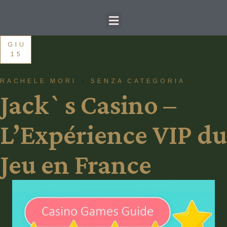
GIU
15
RACHELE MORI
SENZA CATEGORIA
Jack`s Casino –
L’Expérience VIP du
Jeu en France