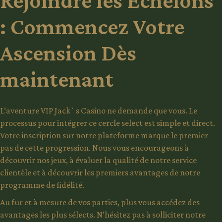
Rejoindre les Échelons
: Commencez Votre
Ascension Dès
maintenant
L’aventure VIP Jack`s Casino ne demande que vous. Le
processus pour intégrer ce cercle select est simple et direct.
Votre inscription sur notre plateforme marque le premier
pas de cette progression. Nous vous encourageons à
découvrir nos jeux, à évaluer la qualité de notre service
clientèle et à découvrir les premiers avantages de notre
programme de fidélité.
Au fur et à mesure de vos parties, plus vous accédez des
avantages les plus sélects. N’hésitez pas à solliciter notre