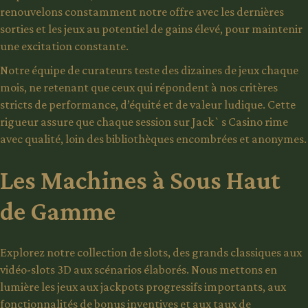
renouvelons constamment notre offre avec les dernières
sorties et les jeux au potentiel de gains élevé, pour maintenir
une excitation constante.
Notre équipe de curateurs teste des dizaines de jeux chaque
mois, ne retenant que ceux qui répondent à nos critères
stricts de performance, d’équité et de valeur ludique. Cette
rigueur assure que chaque session sur Jack`s Casino rime
avec qualité, loin des bibliothèques encombrées et anonymes.
Les Machines à Sous Haut
de Gamme
Explorez notre collection de slots, des grands classiques aux
vidéo-slots 3D aux scénarios élaborés. Nous mettons en
lumière les jeux aux jackpots progressifs importants, aux
fonctionnalités de bonus inventives et aux taux de