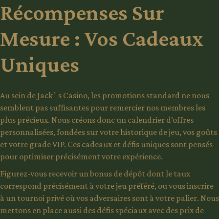
Récompenses Sur
Mesure : Vos Cadeaux
Uniques
Au sein de Jack`s Casino, les promotions standard ne nous
semblent pas suffisantes pour remercier nos membres les
plus précieux. Nous créons donc un calendrier d’offres
personnalisées, fondées sur votre historique de jeu, vos goûts
et votre grade VIP. Ces cadeaux et défis uniques sont pensés
pour optimiser précisément votre expérience.
Figurez-vous recevoir un bonus de dépôt dont le taux
correspond précisément à votre jeu préféré, ou vous inscrire
à un tournoi privé où vos adversaires sont à votre palier. Nous
mettons en place aussi des défis spéciaux avec des prix de