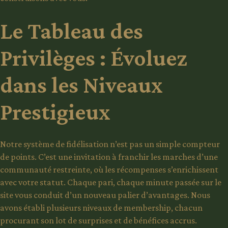
Le Tableau des
Privilèges : Évoluez
dans les Niveaux
Prestigieux
Notre système de fidélisation n’est pas un simple compteur
de points. C’est une invitation à franchir les marches d’une
communauté restreinte, où les récompenses s’enrichissent
avec votre statut. Chaque pari, chaque minute passée sur le
site vous conduit d’un nouveau palier d’avantages. Nous
avons établi plusieurs niveaux de membership, chacun
procurant son lot de surprises et de bénéfices accrus.