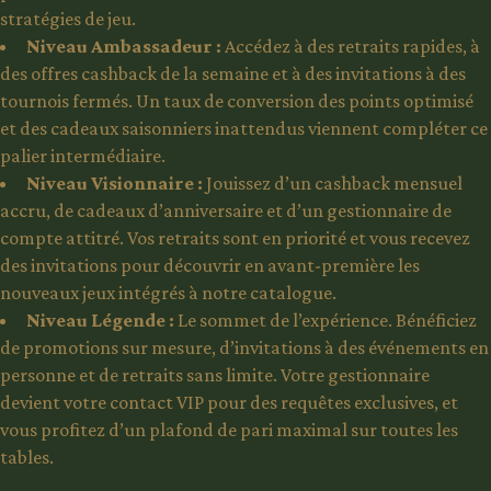
stratégies de jeu.
Niveau Ambassadeur :
Accédez à des retraits rapides, à
des offres cashback de la semaine et à des invitations à des
tournois fermés. Un taux de conversion des points optimisé
et des cadeaux saisonniers inattendus viennent compléter ce
palier intermédiaire.
Niveau Visionnaire :
Jouissez d’un cashback mensuel
accru, de cadeaux d’anniversaire et d’un gestionnaire de
compte attitré. Vos retraits sont en priorité et vous recevez
des invitations pour découvrir en avant-première les
nouveaux jeux intégrés à notre catalogue.
Niveau Légende :
Le sommet de l’expérience. Bénéficiez
de promotions sur mesure, d’invitations à des événements en
personne et de retraits sans limite. Votre gestionnaire
devient votre contact VIP pour des requêtes exclusives, et
vous profitez d’un plafond de pari maximal sur toutes les
tables.