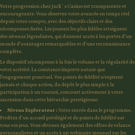
Votre progression chez Jack`s Casino est transparente et
encourageante. Vous observez votre avancée en temps réel
depuis votre compte, avec des objectifs clairs et des
récompenses fixées. Les joueurs les plus fidèles atteignent
des niveaux légendaires, qui donnent accès à les portes d’un
monde d’avantages remarquables et d’une reconnaissance
complète.
Le dispositif récompense à la fois le volume et la régularité de
votre activité. La constance importe autant que
l’engagement ponctuel. Vos points de fidélité n’expirent
jamais et chaque action, du dépôt le plus simple à la
participation à un tournoi, concourt activement à votre
ascension dans cette hiérarchie prestigieuse.
Niveau Explorateur :
Votre entrée dans le programme.
Profitez d’un accueil privilégié et de points de fidélité sur
tous vos jeux. Vous obtenez également des offres de relance
personnalisées et un accès à un webinaire mensuel sur les