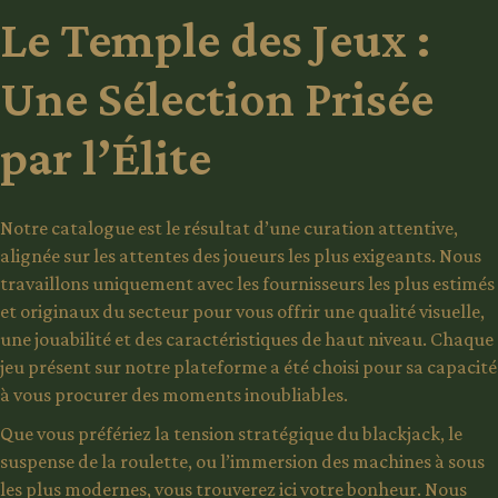
Le Temple des Jeux :
Une Sélection Prisée
par l’Élite
Notre catalogue est le résultat d’une curation attentive,
alignée sur les attentes des joueurs les plus exigeants. Nous
travaillons uniquement avec les fournisseurs les plus estimés
et originaux du secteur pour vous offrir une qualité visuelle,
une jouabilité et des caractéristiques de haut niveau. Chaque
jeu présent sur notre plateforme a été choisi pour sa capacité
à vous procurer des moments inoubliables.
Que vous préfériez la tension stratégique du blackjack, le
suspense de la roulette, ou l’immersion des machines à sous
les plus modernes, vous trouverez ici votre bonheur. Nous