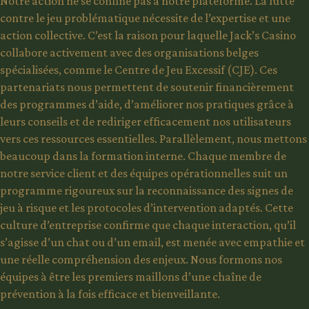
Notre action ne se confine pas à notre plateforme. La lutte
contre le jeu problématique nécessite de l’expertise et une
action collective. C’est la raison pour laquelle Jack’s Casino
collabore activement avec des organisations belges
spécialisées, comme le Centre de Jeu Excessif (CJE). Ces
partenariats nous permettent de soutenir financièrement
des programmes d’aide, d’améliorer nos pratiques grâce à
leurs conseils et de rediriger efficacement nos utilisateurs
vers ces ressources essentielles. Parallèlement, nous mettons
beaucoup dans la formation interne. Chaque membre de
notre service client et des équipes opérationnelles suit un
programme rigoureux sur la reconnaissance des signes de
jeu à risque et les protocoles d’intervention adaptés. Cette
culture d’entreprise confirme que chaque interaction, qu’il
s’agisse d’un chat ou d’un email, est menée avec empathie et
une réelle compréhension des enjeux. Nous formons nos
équipes à être les premiers maillons d’une chaîne de
prévention à la fois efficace et bienveillante.