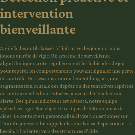
intervention
bienveillante
Au-delà des outils laissés à l’initiative des joueurs, nous
jouons un rôle de vigie. Un système de surveillance
algorithmique scrute régulièrement les habitudes de jeu
pour repérer les comportements pouvant signaler une perte
de contrôle. Des sessions anormalement longues, une
augmentation brutale des dépôts ou des tentatives répétées
de contourner les limites fixées peuvent déclencher une
alerte. Dès qu’un indicateur est détecté, notre équipe
spécialisée agit. Son objectif n’est pas de blâmer, mais de
aider. Le contact est personnalisé. Il vise à questionner sur
l’état du joueur, à lui rappeler les outils à sa disposition et, si
besoin, à l’orienter vers des structures d’aide