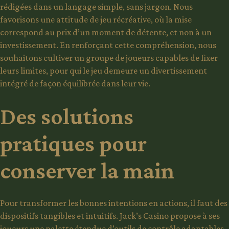
rédigées dans un langage simple, sans jargon. Nous
favorisons une attitude de jeu récréative, où la mise
correspond au prix d’un moment de détente, et non à un
investissement. En renforçant cette compréhension, nous
souhaitons cultiver un groupe de joueurs capables de fixer
leurs limites, pour qui le jeu demeure un divertissement
intégré de façon équilibrée dans leur vie.
Des solutions
pratiques pour
conserver la main
Pour transformer les bonnes intentions en actions, il faut des
dispositifs tangibles et intuitifs. Jack’s Casino propose à ses
joueurs une palette étendue d’outils de contrôle adaptables.