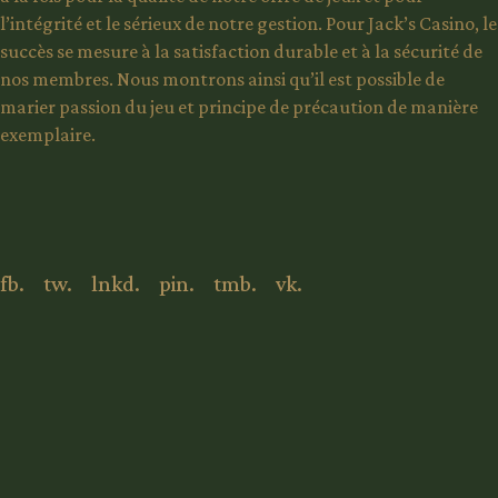
l’intégrité et le sérieux de notre gestion. Pour Jack’s Casino, le
succès se mesure à la satisfaction durable et à la sécurité de
nos membres. Nous montrons ainsi qu’il est possible de
marier passion du jeu et principe de précaution de manière
exemplaire.
fb.
tw.
lnkd.
pin.
tmb.
vk.