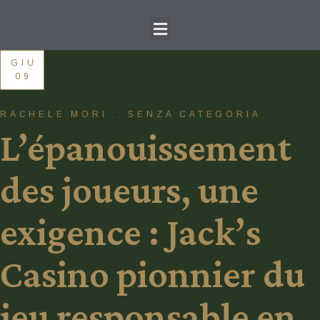
GIU
09
RACHELE MORI
SENZA CATEGORIA
L’épanouissement
des joueurs, une
exigence : Jack’s
Casino pionnier du
jeu responsable en