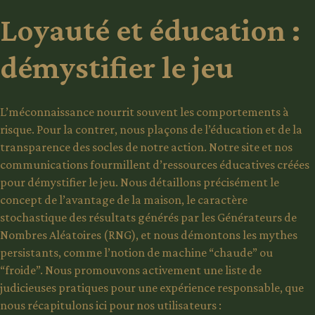
Loyauté et éducation :
démystifier le jeu
L’méconnaissance nourrit souvent les comportements à
risque. Pour la contrer, nous plaçons de l’éducation et de la
transparence des socles de notre action. Notre site et nos
communications fourmillent d’ressources éducatives créées
pour démystifier le jeu. Nous détaillons précisément le
concept de l’avantage de la maison, le caractère
stochastique des résultats générés par les Générateurs de
Nombres Aléatoires (RNG), et nous démontons les mythes
persistants, comme l’notion de machine “chaude” ou
“froide”. Nous promouvons activement une liste de
judicieuses pratiques pour une expérience responsable, que
nous récapitulons ici pour nos utilisateurs :