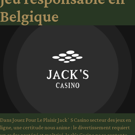
Belgique
Dans
Jouez Pour Le Plaisir Jack`S Casino
secteur des jeux en
ligne, une certitude nous anime : le divertissement requiert
un cadre protégé et maîtrisé. Jack’s Casino ne se contente