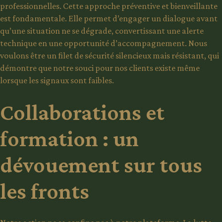
professionnelles. Cette approche préventive et bienveillante
est fondamentale. Elle permet d’engager un dialogue avant
qu’une situation ne se dégrade, convertissant une alerte
technique en une opportunité d’accompagnement. Nous
voulons être un filet de sécurité silencieux mais résistant, qui
démontre que notre souci pour nos clients existe même
lorsque les signaux sont faibles.
Collaborations et
formation : un
dévouement sur tous
les fronts