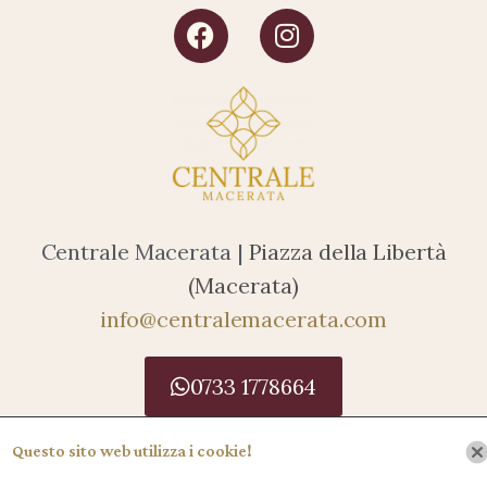
Centrale Macerata |
Piazza della Libertà
(Macerata)
info@centralemacerata.com
0733 1778664
Caffè Centrale SRL P.IVA 01545730432
Questo sito web utilizza i cookie!