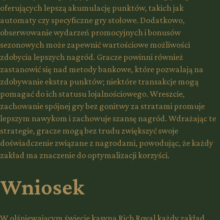
oferujących lepszą akumulację punktów, takich jak
automaty czy specyficzne gry stołowe. Dodatkowo,
obserwowanie wydarzeń promocyjnych i bonusów
sezonowych może zapewnić wartościowe możliwości
zdobycia lepszych nagród. Gracze powinni również
zastanowić się nad metody bankowe, które pozwalają na
zdobywanie ekstra punktów; niektóre transakcje mogą
pomagać do ich statusu lojalnościowego. Wreszcie,
zachowanie spójnej gry bez gonitwy za stratami promuje
lepszym nawykom i zachowuje szansę nagród. Wdrażając te
strategie, gracze mogą bez trudu zwiększyć swoje
doświadczenie związane z nagrodami, powodując, że każdy
zakład ma znaczenie do optymalizacji korzyści.
Wniosek
W olśniewającym świecie kasyna Rich Royal każdy zakład