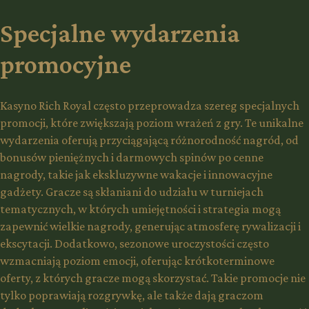
Specjalne wydarzenia
promocyjne
Kasyno Rich Royal często przeprowadza szereg specjalnych
promocji, które zwiększają poziom wrażeń z gry. Te unikalne
wydarzenia oferują przyciągającą różnorodność nagród, od
bonusów pieniężnych i darmowych spinów po cenne
nagrody, takie jak ekskluzywne wakacje i innowacyjne
gadżety. Gracze są skłaniani do udziału w turniejach
tematycznych, w których umiejętności i strategia mogą
zapewnić wielkie nagrody, generując atmosferę rywalizacji i
ekscytacji. Dodatkowo, sezonowe uroczystości często
wzmacniają poziom emocji, oferując krótkoterminowe
oferty, z których gracze mogą skorzystać. Takie promocje nie
tylko poprawiają rozgrywkę, ale także dają graczom