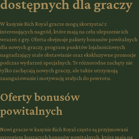
dostępnych dla graczy
W kasynie Rich Royal gracze mogą skorzystać z
interesujących nagród, które mają na celu ulepszenie ich
wrażeń z gry. Oferta obejmuje pakiety bonusów powitalnych
dla nowych graczy, program punktów lojalnościowych
nagradzający stałe obstawianie oraz ekskluzywne promocje
podczas wydarzeń specjalnych. Te różnorodne zachęty nie
tylko zachęcają nowych graczy, ale także utrzymują
zaangażowanie i motywację stałych do powrotu.
Oferty bonusów
powitalnych
Nowi gracze w kasynie Rich Royal często są przyjmowani
szeregiem kuszących bonusów powitalnych, które mają na