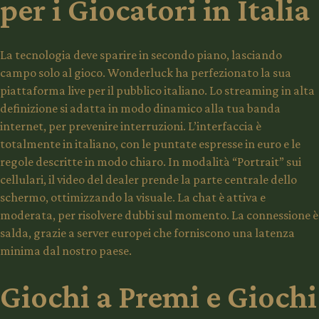
per i Giocatori in Italia
La tecnologia deve sparire in secondo piano, lasciando
campo solo al gioco. Wonderluck ha perfezionato la sua
piattaforma live per il pubblico italiano. Lo streaming in alta
definizione si adatta in modo dinamico alla tua banda
internet, per prevenire interruzioni. L’interfaccia è
totalmente in italiano, con le puntate espresse in euro e le
regole descritte in modo chiaro. In modalità “Portrait” sui
cellulari, il video del dealer prende la parte centrale dello
schermo, ottimizzando la visuale. La chat è attiva e
moderata, per risolvere dubbi sul momento. La connessione è
salda, grazie a server europei che forniscono una latenza
minima dal nostro paese.
Giochi a Premi e Giochi