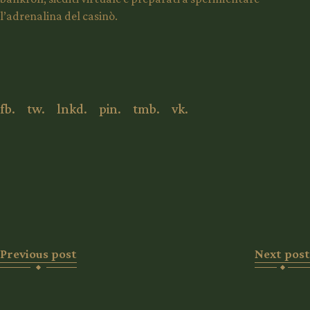
l’adrenalina del casinò.
fb.
tw.
lnkd.
pin.
tmb.
vk.
Previous post
Next post