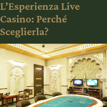
L’Esperienza Live
Casino: Perché
Sceglierla?