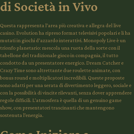
di Società in Vivo
Questa rappresenta l’area più creativa e allegra del live
casino. Evolution ha ripreso format televisivi popolari e li ha
mutati in giochi d’azzardo interattivi. Monopoly Live è un
trionfo planetario: mescola una ruota della sorte con il
tabellone del tradizionale gioco in compagnia, il tutto
condotto da un presentatore energico. Dream Catcher e
Crazy Time sono altrettante due roulette animate, con
bonus round e moltiplicatori incredibili. Queste proposte
sono adatti per una serata di divertimento leggero, sociale e
con la possibilità di vincite rilevanti, senza dover apprendere
regole difficili. L’atmosfera è quella di un genuino game
show, con presentatori trascinanti che mantengono
sostenuta l’energia.