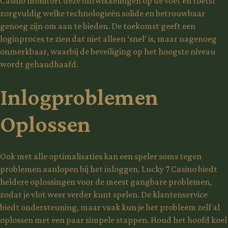
Casino monitort deze ontwikkelingen op de voet en toetst
zorgvuldig welke technologieën solide en betrouwbaar
genoeg zijn om aan te bieden. De toekomst geeft een
loginproces te zien dat niet alleen ‘snel’ is, maar nagenoeg
onmerkbaar, waarbij de beveiliging op het hoogste niveau
wordt gehandhaafd.
Inlogproblemen
Oplossen
Ook met alle optimalisaties kan een speler soms tegen
problemen aanlopen bij het inloggen. Lucky 7 Casino biedt
heldere oplossingen voor de meest gangbare problemen,
zodat je vlot weer verder kunt spelen. De klantenservice
biedt ondersteuning, maar vaak kun je het probleem zelf al
oplossen met een paar simpele stappen. Houd het hoofd koel