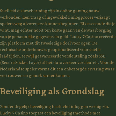
Snelheid en bescherming zijn in online gaming nauw
verbonden. Een traag of ingewikkeld inlogproces verjaagt
spelers weg alvorens ze kunnen beginnen. Elke seconde die je
wint, mag echter nooit ten koste gaan van de waarborging
van je persoonlijke gegevens en geld. Lucky 7 Casino creëerde
zijn platform met dit tweeledige doel voor ogen. De
technische onderbouw is geoptimaliseerd voor snelle
laadtijden, terwijl geavanceerde versleuteling zoals SSL
(Secure Socket Layer) al het dataverkeer versleutelt. Voor de
Nederlandse speler vormt dit een onbezorgde ervaring waar
vertrouwen en gemak samenkomen.
Beveiliging als Grondslag
Zonder degelijk beveiliging heeft vlot inloggen weinig zin.
Lucky 7 Casino toepast een beveiligingsmethode met