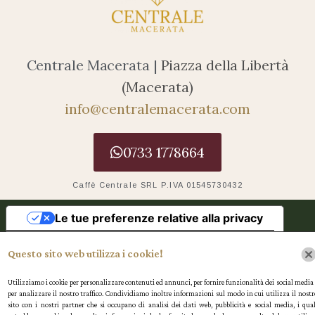
Centrale Macerata |
Piazza della Libertà
(Macerata)
info@centralemacerata.com
0733 1778664
Caffè Centrale SRL P.IVA 01545730432
Le tue preferenze relative alla privacy
Informativa sulla raccolta
Questo sito web utilizza i cookie!
Utilizziamo i cookie per personalizzare contenuti ed annunci, per fornire funzionalità dei social media 
per analizzare il nostro traffico. Condividiamo inoltre informazioni sul modo in cui utilizza il nostr
sito con i nostri partner che si occupano di analisi dei dati web, pubblicità e social media, i qual