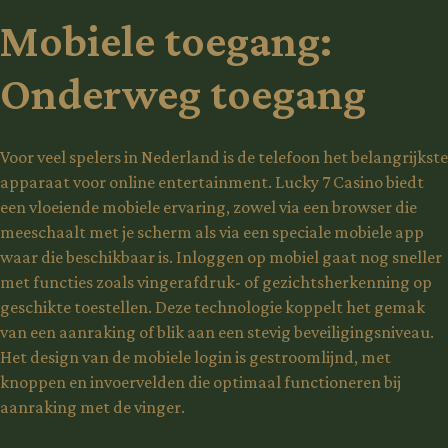
Mobiele toegang:
Onderweg toegang
Voor veel spelers in Nederland is de telefoon het belangrijkste
apparaat voor online entertainment. Lucky 7 Casino biedt
een vloeiende mobiele ervaring, zowel via een browser die
meeschaalt met je scherm als via een speciale mobiele app
waar die beschikbaar is. Inloggen op mobiel gaat nog sneller
met functies zoals vingerafdruk- of gezichtsherkenning op
geschikte toestellen. Deze technologie koppelt het gemak
van een aanraking of blik aan een stevig beveiligingsniveau.
Het design van de mobiele login is gestroomlijnd, met
knoppen en invoervelden die optimaal functioneren bij
aanraking met de vinger.