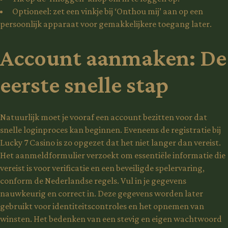
Optioneel: zet een vinkje bij ‘Onthou mij’ aan op een
persoonlijk apparaat voor gemakkelijkere toegang later.
Account aanmaken: De
eerste snelle stap
Natuurlijk moet je vooraf een account bezitten voor dat
snelle loginproces kan beginnen. Eveneens de registratie bij
Lucky 7 Casino is zo opgezet dat het niet langer dan vereist.
Het aanmeldformulier verzoekt om essentiële informatie die
vereist is voor verificatie en een beveiligde spelervaring,
conform de Nederlandse regels. Vul in je gegevens
nauwkeurig en correct in. Deze gegevens worden later
gebruikt voor identiteitscontroles en het opnemen van
winsten. Het bedenken van een stevig en eigen wachtwoord