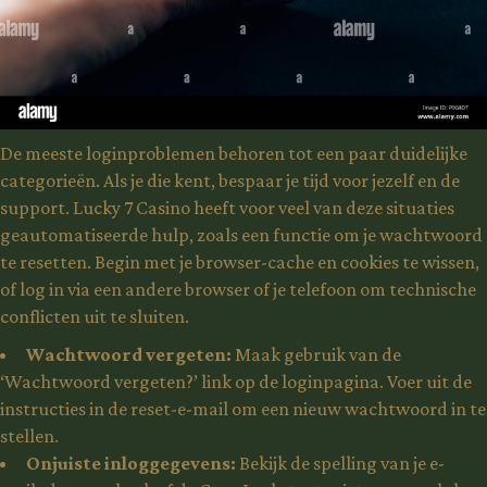
De meeste loginproblemen behoren tot een paar duidelijke
categorieën. Als je die kent, bespaar je tijd voor jezelf en de
support. Lucky 7 Casino heeft voor veel van deze situaties
geautomatiseerde hulp, zoals een functie om je wachtwoord
te resetten. Begin met je browser-cache en cookies te wissen,
of log in via een andere browser of je telefoon om technische
conflicten uit te sluiten.
Wachtwoord vergeten:
Maak gebruik van de
‘Wachtwoord vergeten?’ link op de loginpagina. Voer uit de
instructies in de reset-e-mail om een nieuw wachtwoord in te
stellen.
Onjuiste inloggegevens:
Bekijk de spelling van je e-