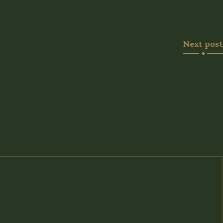
Next post