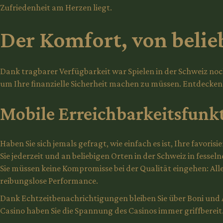
Zufriedenheit am Herzen liegt.
Der Komfort, von belie
Dank tragbarer Verfügbarkeit war Spielen in der Schweiz no
um Ihre finanzielle Sicherheit machen zu müssen. Entdecken S
Mobile Erreichbarkeitsfunk
Haben Sie sich jemals gefragt, wie einfach es ist, Ihre fav
Sie jederzeit und an beliebigen Orten in der Schweiz in fess
Sie müssen keine Kompromisse bei der Qualität eingehen: Al
reibungslose Performance.
Dank Echtzeitbenachrichtigungen bleiben Sie über Boni und 
Casino haben Sie die Spannung des Casinos immer griffbereit