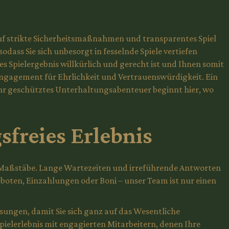
auf strikte Sicherheitsmaßnahmen und transparentes Spiel
dass Sie sich unbesorgt in fesselnde Spiele vertiefen
s Spielergebnis willkürlich und gerecht ist und Ihnen somit
 Engagement für Ehrlichkeit und Vertrauenswürdigkeit. Ein
 Ihr geschütztes Unterhaltungsabenteuer beginnt hier, wo
freies Erlebnis
ue Maßstäbe. Lange Wartezeiten und irreführende Antworten
boten, Einzahlungen oder Boni – unser Team ist nur einen
sungen, damit Sie sich ganz auf das Wesentliche
ielerlebnis mit engagierten Mitarbeitern, denen Ihre