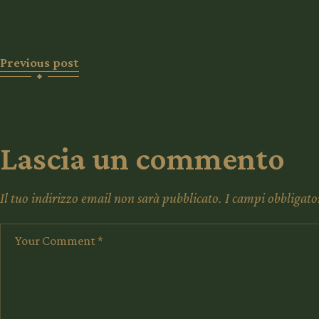
Previous post
Lascia un commento
Il tuo indirizzo email non sarà pubblicato.
I campi obbligato