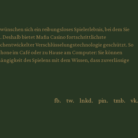
ünschen sich ein reibungsloses Spielerlebnis, bei dem Sie
Deshalb bietet Mafia Casino fortschrittlichste
chentwickelter Verschlüsselungstechnologie geschützt. So
phone im Café oder zu Hause am Computer: Sie können
ängigkeit des Spielens mit dem Wissen, dass zuverlässige
fb.
tw.
lnkd.
pin.
tmb.
vk.