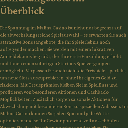
Überblick
Die Spannung im Malina Casino ist nicht nur begrenzt auf
die abwechslungsreiche Spielauswahl – es erwarten Sie auch
attraktive Bonusangebote, die Ihr Spielerlebnis noch
aufregender machen. Sie werden mit einem lukrativen
Anmeldebonus begrüßt, der Ihre erste Einzahlung erhöht
und Ihnen einen sofortigen Start ins Spielvergnügen
ermöglicht. Verpassen Sie auch nicht die Freispiele – perfekt,
um neue Slots auszuprobieren, ohne Ihr eigenes Geld zu
riskieren. Mit Treueprämien bleiben Sie im Spielfluss und
profitieren von besonderen Aktionen und Cashback-
Möglichkeiten. Zusätzlich sorgen saisonale Aktionen für
Abwechslung mit besonderen Boni zu speziellen Anlässen. Im
Malina Casino können Sie jeden Spin und jede Wette
optimieren und so Ihr Gewinnpotenzial voll ausschöpfen.
Nutzen Sie diese kreativen Angebote und erleben Sie