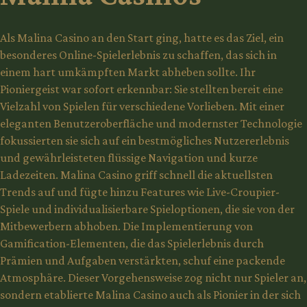
Als Malina Casino an den Start ging, hatte es das Ziel, ein
besonderes Online-Spielerlebnis zu schaffen, das sich in
einem hart umkämpften Markt abheben sollte. Ihr
Pioniergeist war sofort erkennbar: Sie stellten bereit eine
Vielzahl von Spielen für verschiedene Vorlieben. Mit einer
eleganten Benutzeroberfläche und modernster Technologie
fokussierten sie sich auf ein bestmögliches Nutzererlebnis
und gewährleisteten flüssige Navigation und kurze
Ladezeiten. Malina Casino griff schnell die aktuellsten
Trends auf und fügte hinzu Features wie Live-Croupier-
Spiele und individualisierbare Spieloptionen, die sie von der
Mitbewerbern abhoben. Die Implementierung von
Gamification-Elementen, die das Spielerlebnis durch
Prämien und Aufgaben verstärkten, schuf eine packende
Atmosphäre. Dieser Vorgehensweise zog nicht nur Spieler an,
sondern etablierte Malina Casino auch als Pionier in der sich