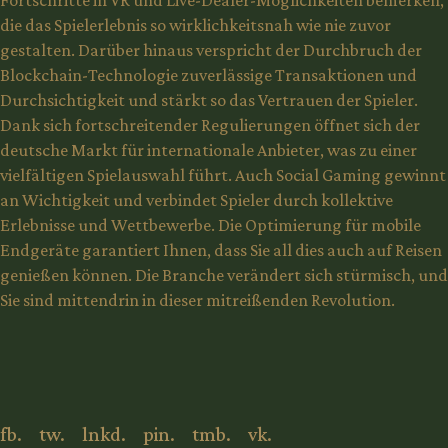
die das Spielerlebnis so wirklichkeitsnah wie nie zuvor
gestalten. Darüber hinaus verspricht der Durchbruch der
Blockchain-Technologie zuverlässige Transaktionen und
Durchsichtigkeit und stärkt so das Vertrauen der Spieler.
Dank sich fortschreitender Regulierungen öffnet sich der
deutsche Markt für internationale Anbieter, was zu einer
vielfältigen Spielauswahl führt. Auch Social Gaming gewinnt
an Wichtigkeit und verbindet Spieler durch kollektive
Erlebnisse und Wettbewerbe. Die Optimierung für mobile
Endgeräte garantiert Ihnen, dass Sie all dies auch auf Reisen
genießen können. Die Branche verändert sich stürmisch, und
Sie sind mittendrin in dieser mitreißenden Revolution.
fb.
tw.
lnkd.
pin.
tmb.
vk.