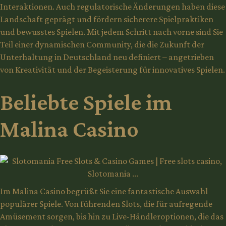
Interaktionen. Auch regulatorische Änderungen haben diese
Landschaft geprägt und fördern sicherere Spielpraktiken
und bewusstes Spielen. Mit jedem Schritt nach vorne sind Sie
Teil einer dynamischen Community, die die Zukunft der
Unterhaltung in Deutschland neu definiert – angetrieben
von Kreativität und der Begeisterung für innovatives Spielen.
Beliebte Spiele im
Malina Casino
Im Malina Casino begrüßt Sie eine fantastische Auswahl
populärer Spiele. Von führenden Slots, die für aufregende
Amüsement sorgen, bis hin zu Live-Händleroptionen, die das