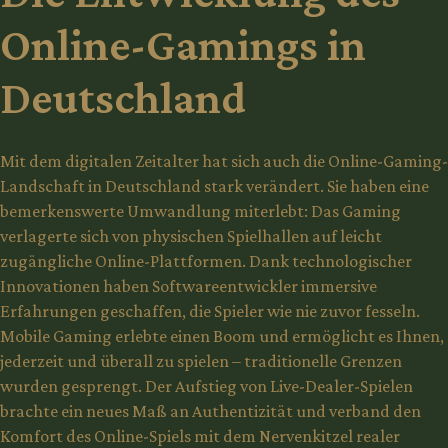
Online-Gamings in
Deutschland
Mit dem digitalen Zeitalter hat sich auch die Online-Gaming-
Landschaft in Deutschland stark verändert. Sie haben eine
bemerkenswerte Umwandlung miterlebt: Das Gaming
verlagerte sich von physischen Spielhallen auf leicht
zugängliche Online-Plattformen. Dank technologischer
Innovationen haben Softwareentwickler immersive
Erfahrungen geschaffen, die Spieler wie nie zuvor fesseln.
Mobile Gaming erlebte einen Boom und ermöglicht es Ihnen,
jederzeit und überall zu spielen – traditionelle Grenzen
wurden gesprengt. Der Aufstieg von Live-Dealer-Spielen
brachte ein neues Maß an Authentizität und verband den
Komfort des Online-Spiels mit dem Nervenkitzel realer