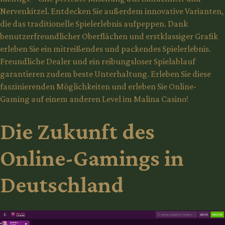
Nervenkitzel. Entdecken Sie außerdem innovative Varianten,
die das traditionelle Spielerlebnis aufpeppen. Dank
benutzerfreundlicher Oberflächen und erstklassiger Grafik
erleben Sie ein mitreißendes und packendes Spielerlebnis.
Freundliche Dealer und ein reibungsloser Spielablauf
garantieren zudem beste Unterhaltung. Erleben Sie diese
faszinierenden Möglichkeiten und erleben Sie Online-
Gaming auf einem anderen Level im Malina Casino!
Die Zukunft des
Online-Gamings in
Deutschland