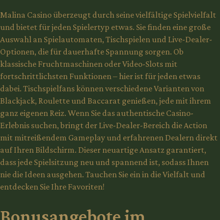
Malina Casino überzeugt durch seine vielfältige Spielvielfalt
und bietet für jeden Spielertyp etwas. Sie finden eine große
Auswahl an Spielautomaten, Tischspielen und Live-Dealer-
Optionen, die für dauerhafte Spannung sorgen. Ob
klassische Fruchtmaschinen oder Video-Slots mit
fortschrittlichsten Funktionen – hier ist für jeden etwas
dabei. Tischspielfans können verschiedene Varianten von
Blackjack, Roulette und Baccarat genießen, jede mit ihrem
ganz eigenen Reiz. Wenn Sie das authentische Casino-
Erlebnis suchen, bringt der Live-Dealer-Bereich die Action
mit mitreißendem Gameplay und erfahrenen Dealern direkt
auf Ihren Bildschirm. Dieser neuartige Ansatz garantiert,
dass jede Spielsitzung neu und spannend ist, sodass Ihnen
nie die Ideen ausgehen. Tauchen Sie ein in die Vielfalt und
entdecken Sie Ihre Favoriten!
Bonusangebote im