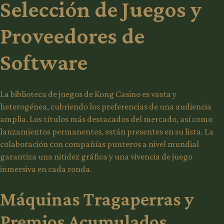
Selección de Juegos y
Proveedores de
Software
La biblioteca de juegos de Kong Casino es vasta y
heterogénea, cubriendo los preferencias de una audiencia
amplia. Los títulos más destacados del mercado, así como
lanzamientos permanentes, están presentes en su lista. La
colaboración con compañías punteros a nivel mundial
garantiza una nitidez gráfica y una vivencia de juego
inmersiva en cada ronda.
Máquinas Tragaperras y
Premios Acumulados