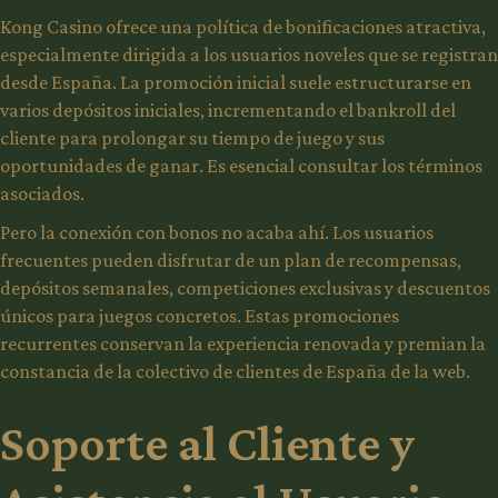
Kong Casino ofrece una política de bonificaciones atractiva,
especialmente dirigida a los usuarios noveles que se registran
desde España. La promoción inicial suele estructurarse en
varios depósitos iniciales, incrementando el bankroll del
cliente para prolongar su tiempo de juego y sus
oportunidades de ganar. Es esencial consultar los términos
asociados.
Pero la conexión con bonos no acaba ahí. Los usuarios
frecuentes pueden disfrutar de un plan de recompensas,
depósitos semanales, competiciones exclusivas y descuentos
únicos para juegos concretos. Estas promociones
recurrentes conservan la experiencia renovada y premian la
constancia de la colectivo de clientes de España de la web.
Soporte al Cliente y