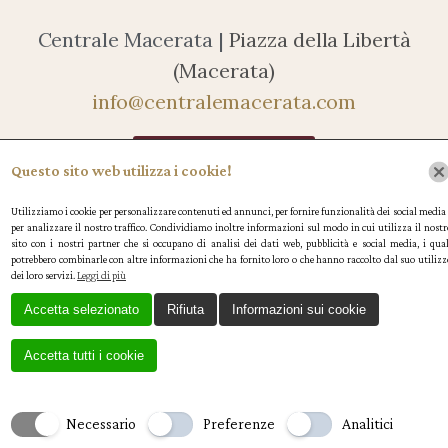
Centrale Macerata |
Piazza della Libertà
(Macerata)
info@centralemacerata.com
0733 1778664
Questo sito web utilizza i cookie!
Caffè Centrale SRL P.IVA 01545730432
Utilizziamo i cookie per personalizzare contenuti ed annunci, per fornire funzionalità dei social media 
per analizzare il nostro traffico. Condividiamo inoltre informazioni sul modo in cui utilizza il nostr
sito con i nostri partner che si occupano di analisi dei dati web, pubblicità e social media, i qual
Le tue preferenze relative alla privacy
potrebbero combinarle con altre informazioni che ha fornito loro o che hanno raccolto dal suo utilizz
dei loro servizi.
Leggi di più
Informativa sulla raccolta
Accetta selezionato
Rifiuta
Informazioni sui cookie
Accetta tutti i cookie
Necessario
Preferenze
Analitici