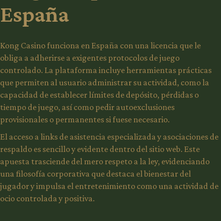
España
Kong Casino funciona en España con una licencia que le
obliga a adherirse a exigentes protocolos de juego
controlado. La plataforma incluye herramientas prácticas
que permiten al usuario administrar su actividad, como la
capacidad de establecer límites de depósito, pérdidas o
tiempo de juego, así como pedir autoexclusiones
provisionales o permanentes si fuese necesario.
El acceso a links de asistencia especializada y asociaciones de
respaldo es sencillo y evidente dentro del sitio web. Este
apuesta trasciende del mero respeto a la ley, evidenciando
una filosofía corporativa que destaca el bienestar del
jugador y impulsa el entretenimiento como una actividad de
ocio controlada y positiva.