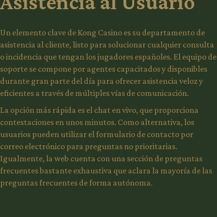
Asistencia al Usuario
Un elemento clave de Kong Casino es su departamento de
asistencia al cliente, listo para solucionar cualquier consulta
o incidencia que tengan los jugadores españoles. El equipo de
soporte se compone por agentes capacitados y disponibles
durante gran parte del día para ofrecer asistencia veloz y
eficientes a través de múltiples vías de comunicación.
La opción más rápida es el chat en vivo, que proporciona
contestaciones en unos minutos. Como alternativa, los
usuarios pueden utilizar el formulario de contacto por
correo electrónico para preguntas no prioritarias.
Igualmente, la web cuenta con una sección de preguntas
frecuentes bastante exhaustiva que aclara la mayoría de las
preguntas frecuentes de forma autónoma.