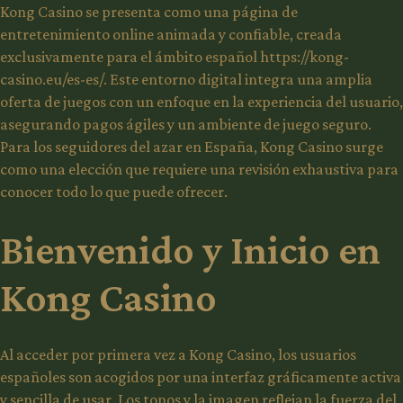
Kong Casino se presenta como una página de
entretenimiento online animada y confiable, creada
exclusivamente para el ámbito español
https://kong-
casino.eu/es-es/
. Este entorno digital integra una amplia
oferta de juegos con un enfoque en la experiencia del usuario,
asegurando pagos ágiles y un ambiente de juego seguro.
Para los seguidores del azar en España, Kong Casino surge
como una elección que requiere una revisión exhaustiva para
conocer todo lo que puede ofrecer.
Bienvenido y Inicio en
Kong Casino
Al acceder por primera vez a Kong Casino, los usuarios
españoles son acogidos por una interfaz gráficamente activa
y sencilla de usar. Los tonos y la imagen reflejan la fuerza del