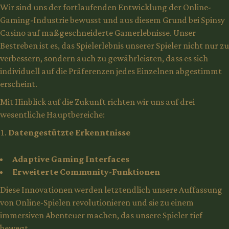
Wir sind uns der fortlaufenden Entwicklung der Online-
Gaming-Industrie bewusst und aus diesem Grund bei Spinsy
Casino auf maßgeschneiderte Gamerlebnisse. Unser
Bestreben ist es, das Spielerlebnis unserer Spieler nicht nur zu
verbessern, sondern auch zu gewährleisten, dass es sich
individuell auf die Präferenzen jedes Einzelnen abgestimmt
erscheint.
Mit Hinblick auf die Zukunft richten wir uns auf drei
wesentliche Hauptbereiche:
Datengestützte Erkenntnisse
Adaptive Gaming Interfaces
Erweiterte Community-Funktionen
Diese Innovationen werden letztendlich unsere Auffassung
von Online-Spielen revolutionieren und sie zu einem
immersiven Abenteuer machen, das unsere Spieler tief
bewegt.