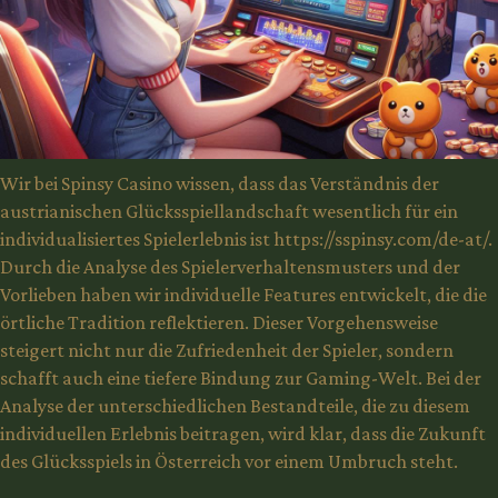
Wir bei Spinsy Casino wissen, dass das Verständnis der
austrianischen Glücksspiellandschaft wesentlich für ein
individualisiertes Spielerlebnis ist
https://sspinsy.com/de-at/
.
Durch die Analyse des Spielerverhaltensmusters und der
Vorlieben haben wir individuelle Features entwickelt, die die
örtliche Tradition reflektieren. Dieser Vorgehensweise
steigert nicht nur die Zufriedenheit der Spieler, sondern
schafft auch eine tiefere Bindung zur Gaming-Welt. Bei der
Analyse der unterschiedlichen Bestandteile, die zu diesem
individuellen Erlebnis beitragen, wird klar, dass die Zukunft
des Glücksspiels in Österreich vor einem Umbruch steht.