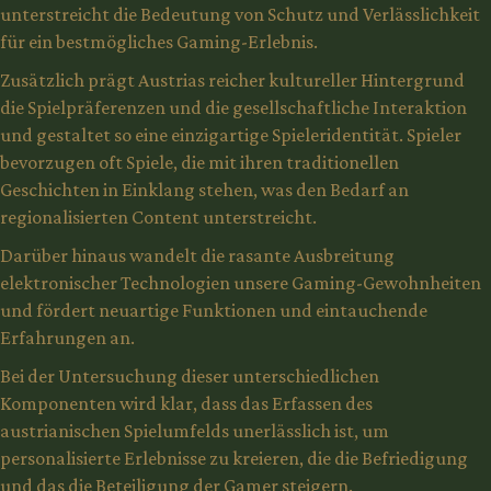
unterstreicht die Bedeutung von Schutz und Verlässlichkeit
für ein bestmögliches Gaming-Erlebnis.
Zusätzlich prägt Austrias reicher kultureller Hintergrund
die Spielpräferenzen und die gesellschaftliche Interaktion
und gestaltet so eine einzigartige Spieleridentität. Spieler
bevorzugen oft Spiele, die mit ihren traditionellen
Geschichten in Einklang stehen, was den Bedarf an
regionalisierten Content unterstreicht.
Darüber hinaus wandelt die rasante Ausbreitung
elektronischer Technologien unsere Gaming-Gewohnheiten
und fördert neuartige Funktionen und eintauchende
Erfahrungen an.
Bei der Untersuchung dieser unterschiedlichen
Komponenten wird klar, dass das Erfassen des
austrianischen Spielumfelds unerlässlich ist, um
personalisierte Erlebnisse zu kreieren, die die Befriedigung
und das die Beteiligung der Gamer steigern.