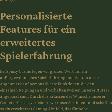
Personalisierte
Features für ein
erweitertes
Spielerfahrung
Bei Spinsy Casino legen wir großen Wert auf ein
außergewöhnliches Spielerfahrung und richten unser
Augenmerk auf personalisierte Funktionen, die den
einzelnen Neigungen und Verhaltensweisen unserer Nutzer
angepasst sind. Durch das Erfassen der Wünsche unserer
Gamer erfassen, verfeinern wir unser Sortiment und schaffen
so ein erweitertes Gaming-Umfeld, das für hohe