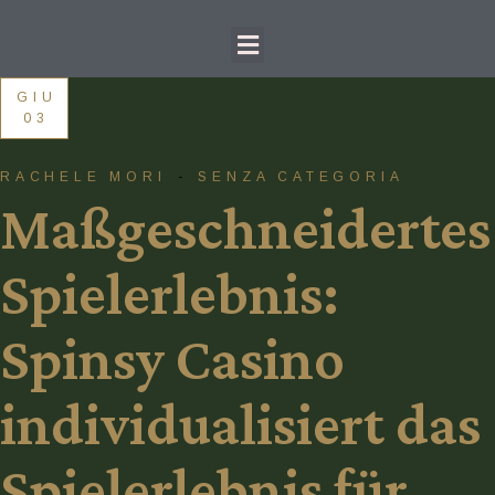
GIU
03
RACHELE MORI
SENZA CATEGORIA
Maßgeschneidertes
Spielerlebnis:
Spinsy Casino
individualisiert das
Spielerlebnis für