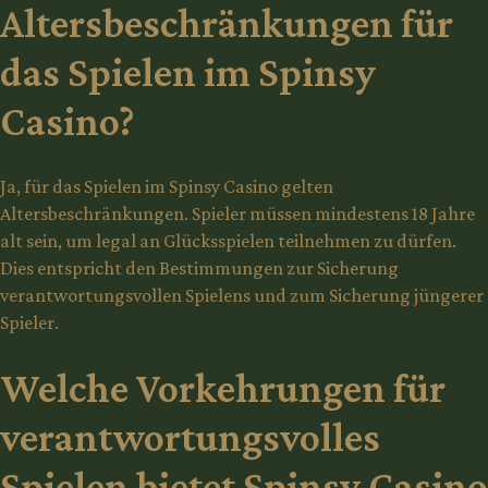
Altersbeschränkungen für
das Spielen im Spinsy
Casino?
Ja, für das Spielen im Spinsy Casino gelten
Altersbeschränkungen. Spieler müssen mindestens 18 Jahre
alt sein, um legal an Glücksspielen teilnehmen zu dürfen.
Dies entspricht den Bestimmungen zur Sicherung
verantwortungsvollen Spielens und zum Sicherung jüngerer
Spieler.
Welche Vorkehrungen für
verantwortungsvolles
Spielen bietet Spinsy Casino