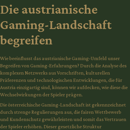
Die austrianische
Gaming-Landschaft
begreifen
Wie beeinflusst das austrianische Gaming-Umfeld unser
Begreifen von Gaming-Erfahrungen? Durch die Analyse des
komplexen Netzwerks aus Vorschriften, kulturellen
Präferenzen und technologischen Entwicklungen, die für
Austria einzigartig sind, können wir aufdecken, wie diese die
Wechselwirkungen der Spieler prägen.
Die österreichische Gaming-Landschaft ist gekennzeichnet
durch strenge Regulierungen aus, die fairen Wettbewerb
und Kundenschutz gewährleisten und somit das Vertrauen
der Spieler erhöhen. Dieser gesetzliche Struktur