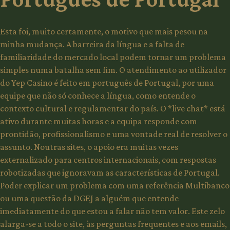
Esta foi, muito certamente, o motivo que mais pesou na
minha mudança. A barreira da língua e a falta de
familiaridade do mercado local podem tornar um problema
simples numa batalha sem fim. O atendimento ao utilizador
do Yep Casino é feito em português de Portugal, por uma
equipe que não só conhece a língua, como entende o
contexto cultural e regulamentar do país. O *live chat* está
ativo durante muitas horas e a equipa responde com
prontidão, profissionalismo e uma vontade real de resolver o
assunto. Noutras sites, o apoio era muitas vezes
externalizado para centros internacionais, com respostas
robotizadas que ignoravam as características de Portugal.
Poder explicar um problema com uma referência Multibanco
ou uma questão da DGEJ a alguém que entende
imediatamente do que estou a falar não tem valor. Este zelo
alarga-se a todo o site, às perguntas frequentes e aos emails,