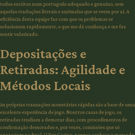
todos escritos num português adequado e genuíno, sem
aquelas traduções literais e anómalas que se veem por aí. A
eficiência desta equipe faz com que os problemas se
solucionem rapidamente, o que me dá confiança e me faz
sentir valorizado.
Depositações e
Retiradas: Agilidade e
Métodos Locais
As próprias transações monetárias rápidas são a base de uma
excelente experiência de jogo. Noutros casas de jogo, os
retiradas tendiam a demorar dias, com procedimentos de
confirmação demorados e, por vezes, comissões que só
apareciam no final. O Yep Casino, porque conhece o mercado