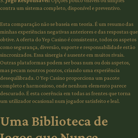
Jogo Responsável:
Opções pouco visíveis ou simples
contra um sistema completo, disponível e preventivo.
Esta comparação não se baseia em teoria. É um resumo das
minhas experiências negativas anteriores e das respostas que
obtive. A oferta do Yep Casino é consistente, todos os aspetos
como segurança, diversão, suporte e responsabilidade estão
sincronizados. Essa sinergia é ausente em muitos rivais.
Outras plataformas podem ser boas num ou dois aspetos,
mas pecam noutros pontos, criando uma experiência
desequilibrada. O Yep Casino proporciona um pacote
completo e harmonioso, onde nenhum elemento parece
descurado. É esta coerência em todas as frentes que torna
um utilizador ocasional num jogador satisfeito e leal.
Uma Biblioteca de
Jogos que Nunca