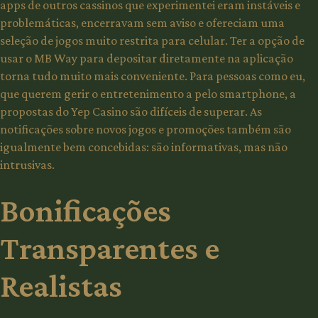
apps de outros cassinos que experimentei eram instáveis e
problemáticas, encerravam sem aviso e ofereciam uma
seleção de jogos muito restrita para celular. Ter a opção de
usar o MB Way para depositar diretamente na aplicação
torna tudo muito mais conveniente. Para pessoas como eu,
que querem gerir o entretenimento a pelo smartphone, a
propostas do Yep Casino são difíceis de superar. As
notificações sobre novos jogos e promoções também são
igualmente bem concebidas: são informativas, mas não
intrusivas.
Bonificações
Transparentes e
Realistas