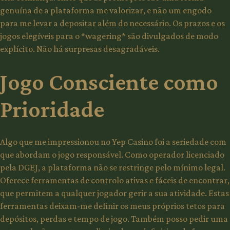
genuína de a plataforma me valorizar, e não um engodo
para me levar a depositar além do necessário. Os prazos e os
jogos elegíveis para o *wagering* são divulgados de modo
explícito. Não há surpresas desagradáveis.
Jogo Consciente como
Prioridade
Algo que me impressionou no Yep Casino foi a seriedade com
que abordam o jogo responsável. Como operador licenciado
pela DGEJ, a plataforma não se restringe pelo mínimo legal.
Oferece ferramentas de controlo ativas e fáceis de encontrar,
que permitem a qualquer jogador gerir a sua atividade. Estas
ferramentas deixam-me definir os meus próprios tetos para
depósitos, perdas e tempo de jogo. Também posso pedir uma