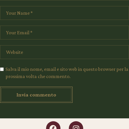
Salva il mio nome, email e sito web in questo browser per la
prossima volta che commento.
Invia commento