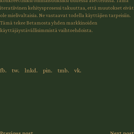
konkreettisiksi ominaisuuksiksi uudessa asettelussa. Tämä
iteratiivinen kehitysprosessi takuuttaa, että muutokset eivät
ole mielivaltaisia. Ne vastaavat todella käyttäjien tarpeisiin.
Tämä tekee Betamosta yhden markkinoiden
käyttäjäystävällisimmistä vaihtoehdoista.
fb.
tw.
lnkd.
pin.
tmb.
vk.
Previous post
Next post