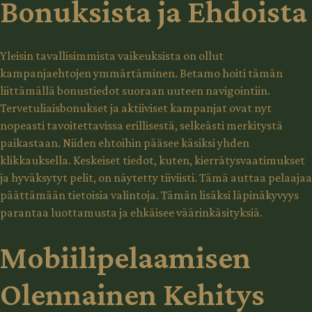
Bonuksista ja Ehdoista
Yleisin tavallisimmista vaikeuksista on ollut
kampanjaehtojen ymmärtäminen. Betamo hoiti tämän
liittämällä bonustiedot suoraan uuteen navigointiin.
Tervetuliaisbonukset ja aktiiviset kampanjat ovat nyt
nopeasti tavoitettavissa erillisestä, selkeästi merkitystä
paikastaan. Niiden ehtoihin pääsee käsiksi yhden
klikkauksella. Keskeiset tiedot, kuten, kierrätysvaatimukset
ja hyväksytyt pelit, on näytetty tiiviisti. Tämä auttaa pelaajaa
päättämään tietoisia valintoja. Tämän lisäksi läpinäkyvyys
parantaa luottamusta ja ehkäisee väärinkäsityksiä.
Mobiilipelaamisen
Olennainen Kehitys