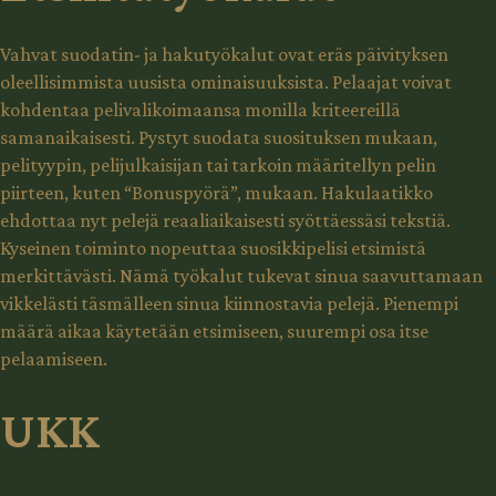
Vahvat suodatin- ja hakutyökalut ovat eräs päivityksen
oleellisimmista uusista ominaisuuksista. Pelaajat voivat
kohdentaa pelivalikoimaansa monilla kriteereillä
samanaikaisesti. Pystyt suodata suosituksen mukaan,
pelityypin, pelijulkaisijan tai tarkoin määritellyn pelin
piirteen, kuten “Bonuspyörä”, mukaan. Hakulaatikko
ehdottaa nyt pelejä reaaliaikaisesti syöttäessäsi tekstiä.
Kyseinen toiminto nopeuttaa suosikkipelisi etsimistä
merkittävästi. Nämä työkalut tukevat sinua saavuttamaan
vikkelästi täsmälleen sinua kiinnostavia pelejä. Pienempi
määrä aikaa käytetään etsimiseen, suurempi osa itse
pelaamiseen.
UKK