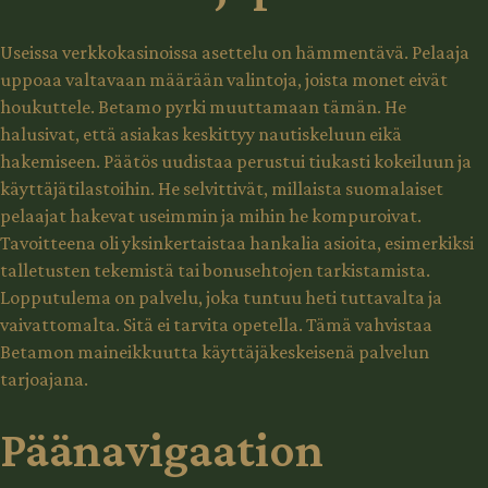
Useissa verkkokasinoissa asettelu on hämmentävä. Pelaaja
uppoaa valtavaan määrään valintoja, joista monet eivät
houkuttele. Betamo pyrki muuttamaan tämän. He
halusivat, että asiakas keskittyy nautiskeluun eikä
hakemiseen. Päätös uudistaa perustui tiukasti kokeiluun ja
käyttäjätilastoihin. He selvittivät, millaista suomalaiset
pelaajat hakevat useimmin ja mihin he kompuroivat.
Tavoitteena oli yksinkertaistaa hankalia asioita, esimerkiksi
talletusten tekemistä tai bonusehtojen tarkistamista.
Lopputulema on palvelu, joka tuntuu heti tuttavalta ja
vaivattomalta. Sitä ei tarvita opetella. Tämä vahvistaa
Betamon maineikkuutta käyttäjäkeskeisenä palvelun
tarjoajana.
Päänavigaation