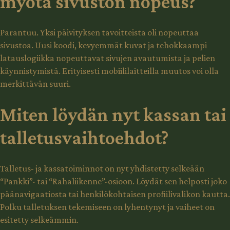
myötä sivuston nopeus?
Parantuu. Yksi päivityksen tavoitteista oli nopeuttaa
sivustoa. Uusi koodi, kevyemmät kuvat ja tehokkaampi
latauslogiikka nopeuttavat sivujen avautumista ja pelien
käynnistymistä. Erityisesti mobiililaitteilla muutos voi olla
merkittävän suuri.
Miten löydän nyt kassan tai
talletusvaihtoehdot?
Talletus- ja kassatoiminnot on nyt yhdistetty selkeään
“Pankki”- tai “Rahaliikenne”-osioon. Löydät sen helposti joko
päänavigaatiosta tai henkilökohtaisen profiilivalikon kautta.
Polku talletuksen tekemiseen on lyhentynyt ja vaiheet on
esitetty selkeämmin.