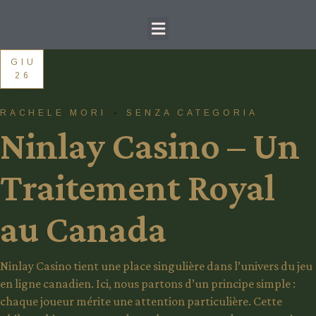
GIU
26
RACHELE MORI
SENZA CATEGORIA
Ninlay Casino – Un
Traitement Royal
au Canada
Ninlay
Casino tient une place singulière dans l’univers du jeu
en ligne canadien. Ici, nous partons d’un principe simple :
chaque joueur mérite une attention particulière. Cette