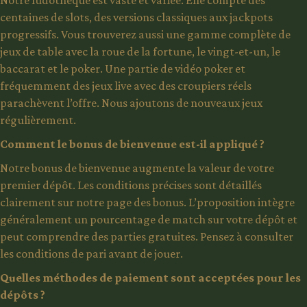
Notre ludothèque est vaste et variée. Elle compte des
centaines de slots, des versions classiques aux jackpots
progressifs. Vous trouverez aussi une gamme complète de
jeux de table avec la roue de la fortune, le vingt-et-un, le
baccarat et le poker. Une partie de vidéo poker et
fréquemment des jeux live avec des croupiers réels
parachèvent l’offre. Nous ajoutons de nouveaux jeux
régulièrement.
Comment le bonus de bienvenue est-il appliqué ?
Notre bonus de bienvenue augmente la valeur de votre
premier dépôt. Les conditions précises sont détaillés
clairement sur notre page des bonus. L’proposition intègre
généralement un pourcentage de match sur votre dépôt et
peut comprendre des parties gratuites. Pensez à consulter
les conditions de pari avant de jouer.
Quelles méthodes de paiement sont acceptées pour les
dépôts ?