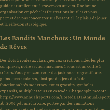
guide naturellement à travers ces univers. Une bonne
organisation empêche les frustrations inutiles et vous
permet de vous concentrer sur l’essentiel : le plaisir de jouer
et la réflexion stratégique.
Les Bandits Manchots : Un Monde
de Rêves
Des slots à rouleaux classiques aux créations vidéo les plus
complexes, notre section machines à sous est un coffre à
trésors. Vous y rencontrerez des jackpots progressifs aux
gains spectaculaires, ainsi que des jeux dotés de
fonctionnalités modernes : tours gratuits, symboles
expansifs, multiplicateurs en cascade. Chaque spin raconte
https://www.annualreports.com/HostedData/AnnualReportA
ab_2006.pdf
une histoire, portée par des animations
dynamiques et des bandes-son qui vous transportent dans