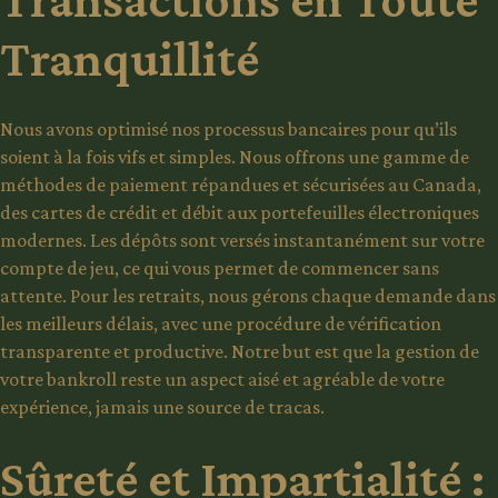
Tranquillité
Nous avons optimisé nos processus bancaires pour qu’ils
soient à la fois vifs et simples. Nous offrons une gamme de
méthodes de paiement répandues et sécurisées au Canada,
des cartes de crédit et débit aux portefeuilles électroniques
modernes. Les dépôts sont versés instantanément sur votre
compte de jeu, ce qui vous permet de commencer sans
attente. Pour les retraits, nous gérons chaque demande dans
les meilleurs délais, avec une procédure de vérification
transparente et productive. Notre but est que la gestion de
votre bankroll reste un aspect aisé et agréable de votre
expérience, jamais une source de tracas.
Sûreté et Impartialité :