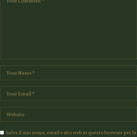
Salva il mio nome, email e sito web in questo browser per la