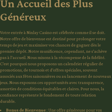
Un Accueil des Plus
Généreux
Votre entrée à Ninlay Casino est célébrée comme il se doit.
Notre offre de bienvenue est destiné pour prolonger votre
temps de jeu et maximiser vos chances de gagner dès le
premier dépôt. Notre munificence, cependant, ne s’achève
pas à l’accueil. Nous misons à la récompense de la fidélité.
C’est pourquoi nous proposons un calendrier régulier de
promotions, de tournois et d’offres spéciales, souvent
associés aux fêtes saisonnières ou au lancement de nouveaux
jeux. Nous exposons ces opportunités avec transparence,
assorties de conditions équitables et claires. Pour nous, la
confiance représente le fondement de toute relation
durable.
Bonus de Bienvenue
: Une offre généreuse pour vos