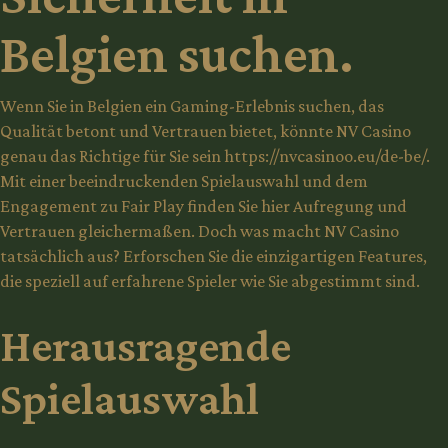
Belgien suchen.
Wenn Sie in Belgien ein Gaming-Erlebnis suchen, das
Qualität betont und Vertrauen bietet, könnte NV Casino
genau das Richtige für Sie sein
https://nvcasinoo.eu/de-be/
.
Mit einer beeindruckenden Spielauswahl und dem
Engagement zu Fair Play finden Sie hier Aufregung und
Vertrauen gleichermaßen. Doch was macht NV Casino
tatsächlich aus? Erforschen Sie die einzigartigen Features,
die speziell auf erfahrene Spieler wie Sie abgestimmt sind.
Herausragende
Spielauswahl