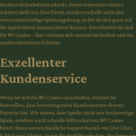
höchste Sicherheitsstandards. Dieser innovative Ansatz
schützt nicht nur Ihre Daten, sondern schafft auch eine
vertrauenswürdige Spielumgebung, in der Sie sich ganz auf
Ihr Spielerlebnis konzentrieren können. Entscheiden Sie sich
für NV Casino – hier vereinen sich neueste Sicherheit und ein
spielerorientiertes Erlebnis.
Exzellenter
Kundenservice
Wenn Sie sich für NV Casino entscheiden, werden Sie
feststellen, dass hervorragender Kundenservice oberste
Priorität hat. Wir wissen, dass Spieler nicht nur hochwertige
Spiele, sondern auch schnelle Hilfe schätzen. NV Casino
bietet Ihnen unterschiedliche Supportkanäle wie Live-Chat,
E-Mail und Telefon, damit Sie die Hilfe erhalten, die Ihnen am