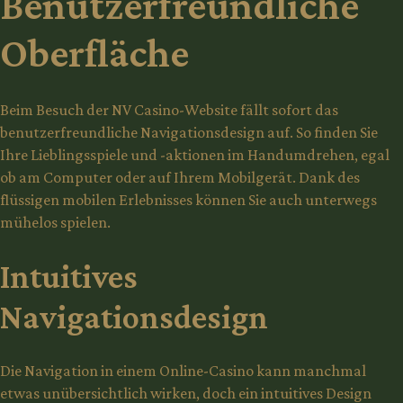
Benutzerfreundliche
Oberfläche
Beim Besuch der NV Casino-Website fällt sofort das
benutzerfreundliche Navigationsdesign auf. So finden Sie
Ihre Lieblingsspiele und -aktionen im Handumdrehen, egal
ob am Computer oder auf Ihrem Mobilgerät. Dank des
flüssigen mobilen Erlebnisses können Sie auch unterwegs
mühelos spielen.
Intuitives
Navigationsdesign
Die Navigation in einem Online-Casino kann manchmal
etwas unübersichtlich wirken, doch ein intuitives Design