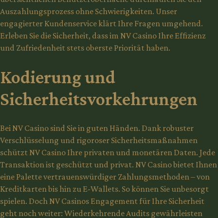
Auszahlungsprozess ohne Schwierigkeiten. Unser
engagierter Kundenservice klärt Ihre Fragen umgehend.
Erleben Sie die Sicherheit, dass im NV Casino Ihre Effizienz
und Zufriedenheit stets oberste Priorität haben.
Kodierung und
Sicherheitsvorkehrungen
Bei NV Casino sind Sie in guten Händen. Dank robuster
Verschlüsselung und rigoroser Sicherheitsmaßnahmen
schützt NV Casino Ihre privaten und monetären Daten. Jede
Transaktion ist geschützt und privat. NV Casino bietet Ihnen
eine Palette vertrauenswürdiger Zahlungsmethoden – von
Kreditkarten bis hin zu E-Wallets. So können Sie unbesorgt
spielen. Doch NV Casinos Engagement für Ihre Sicherheit
geht noch weiter: Wiederkehrende Audits gewährleisten