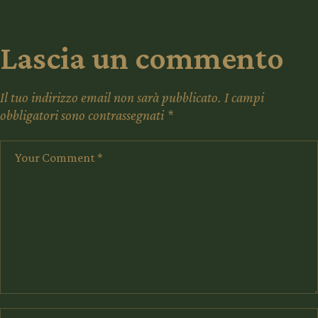
Lascia un commento
Il tuo indirizzo email non sarà pubblicato.
I campi
obbligatori sono contrassegnati
*