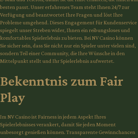
besten passt. Unser erfahrenes Team steht Ihnen 24/7 zur
Verfügung und beantwortet Ihre Fragen und löst Ihre
Probleme umgehend. Dieses Engagement für Kundenservice
spiegelt unser Streben wider, Ihnen ein reibungsloses und
komfortables Spielerlebnis zu bieten. Bei NV Casino können
Sie sicher sein, dass Sie nicht nur ein Spieler unter vielen sind,
sondern Teil einer Community, die Ihre Wünsche in den
Mittelpunkt stellt und Ihr Spielerlebnis aufwertet.
Bekenntnis zum Fair
Play
Im NV Casino ist Fairness in jedem Aspekt Ihres
Spielerlebnisses verankert, damit Sie jeden Moment
unbesorgt genießen können. Transparente Gewinnchancen