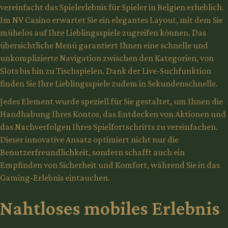
vereinfacht das Spielerlebnis für Spieler in Belgien erheblich.
Im NV Casino erwartet Sie ein elegantes Layout, mit dem Sie
mühelos auf Ihre Lieblingsspiele zugreifen können. Das
übersichtliche Menü garantiert Ihnen eine schnelle und
unkomplizierte Navigation zwischen den Kategorien, von
Slots bis hin zu Tischspielen. Dank der Live-Suchfunktion
finden Sie Ihre Lieblingsspiele zudem in Sekundenschnelle.
Jedes Element wurde speziell für Sie gestaltet, um Ihnen die
Handhabung Ihres Kontos, das Entdecken von Aktionen und
das Nachverfolgen Ihres Spielfortschritts zu vereinfachen.
Dieser innovative Ansatz optimiert nicht nur die
Benutzerfreundlichkeit, sondern schafft auch ein
Empfinden von Sicherheit und Komfort, während Sie in das
Gaming-Erlebnis eintauchen.
Nahtloses mobiles Erlebnis