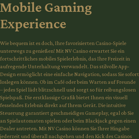
Mobile Gaming
Experience
Wie bequem ist es doch, Ihre favorisierten Casino-Spiele
unterwegs zu genießen! Mit NV Casino erwartet Sie ein
fortschrittliches mobiles Spielerlebnis, das Ihre Freizeit in
aufregende Unterhaltung verwandelt. Das stilvolle App-
Design ermöglicht eine einfache Navigation, sodass Sie sofort
loslegen können. Ob im Café oder beim Warten auf Freunde
– jedes Spiel lädt blitzschnell und sorgt so für reibungslosen
Spielspaß. Die erstklassige Grafik bietet Ihnen ein visuell
fesselndes Erlebnis direkt auf Ihrem Gerät. Die intuitive
Steuerung garantiert geschmeidiges Gameplay, egal ob Sie
an Spielautomaten spielen oder beim Blackjack gegen einen
Dealer antreten. Mit NV Casino können Sie Ihrer Hingabe
jederzeit und überall nachgehen und den Kick des Casinos