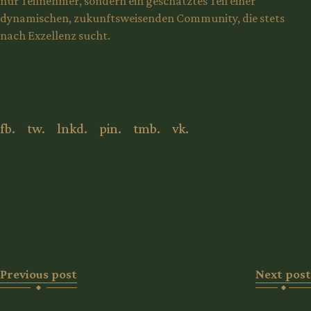
nur Teilnehmer, sondern ein geschätztes Teil einer
dynamischen, zukunftsweisenden Community, die stets
nach Exzellenz sucht.
fb.
tw.
lnkd.
pin.
tmb.
vk.
Previous post
Next post