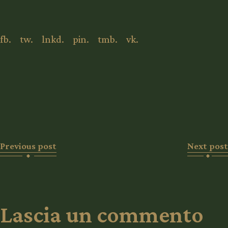
fb.
tw.
lnkd.
pin.
tmb.
vk.
Previous post
Next post
Lascia un commento