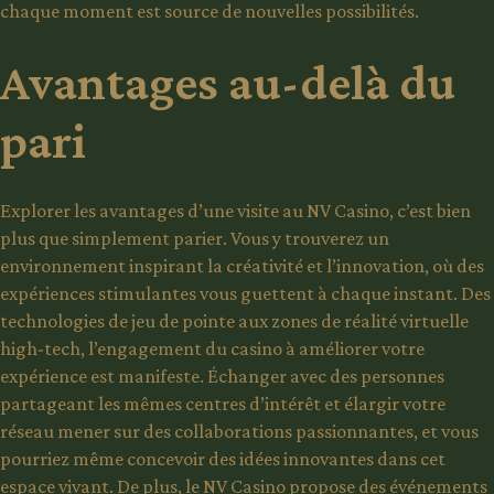
chaque moment est source de nouvelles possibilités.
Avantages au-delà du
pari
Explorer les avantages d’une visite au NV Casino, c’est bien
plus que simplement parier. Vous y trouverez un
environnement inspirant la créativité et l’innovation, où des
expériences stimulantes vous guettent à chaque instant. Des
technologies de jeu de pointe aux zones de réalité virtuelle
high-tech, l’engagement du casino à améliorer votre
expérience est manifeste. Échanger avec des personnes
partageant les mêmes centres d’intérêt et élargir votre
réseau mener sur des collaborations passionnantes, et vous
pourriez même concevoir des idées innovantes dans cet
espace vivant. De plus, le NV Casino propose des événements