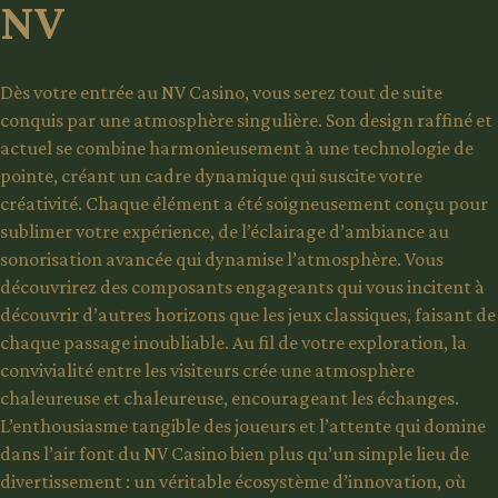
NV
Dès votre entrée au NV Casino, vous serez tout de suite
conquis par une atmosphère singulière. Son design raffiné et
actuel se combine harmonieusement à une technologie de
pointe, créant un cadre dynamique qui suscite votre
créativité. Chaque élément a été soigneusement conçu pour
sublimer votre expérience, de l’éclairage d’ambiance au
sonorisation avancée qui dynamise l’atmosphère. Vous
découvrirez des composants engageants qui vous incitent à
découvrir d’autres horizons que les jeux
classiques
, faisant de
chaque passage inoubliable. Au fil de votre exploration, la
convivialité entre les visiteurs crée une atmosphère
chaleureuse et chaleureuse, encourageant les échanges.
L’enthousiasme tangible des joueurs et l’attente qui domine
dans l’air font du NV Casino bien plus qu’un simple lieu de
divertissement : un véritable écosystème d’innovation, où