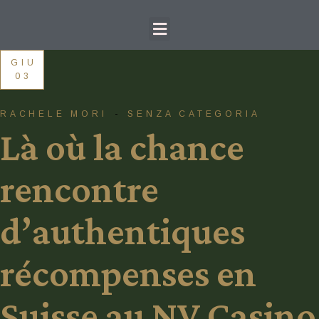
GIU
03
RACHELE MORI
SENZA CATEGORIA
Là où la chance
rencontre
d’authentiques
récompenses en
Suisse au NV Casino