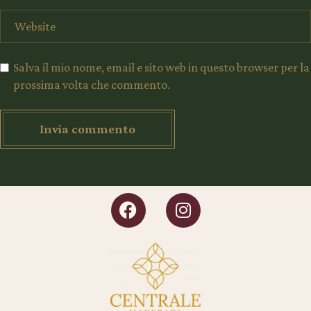
Salva il mio nome, email e sito web in questo browser per la
prossima volta che commento.
Invia commento