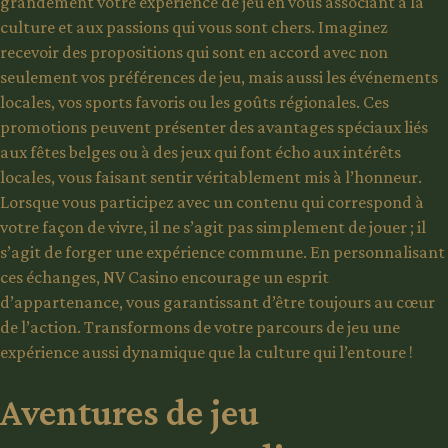
grandement votre expérience de jeu en vous associant à la
culture et aux passions qui vous sont chers. Imaginez
recevoir des propositions qui sont en accord avec non
seulement vos préférences de jeu, mais aussi les événements
locales, vos sports favoris ou les goûts régionales. Ces
promotions peuvent présenter des avantages spéciaux liés
aux fêtes belges ou à des jeux qui font écho aux intérêts
locales, vous faisant sentir véritablement mis à l’honneur.
Lorsque vous participez avec un contenu qui correspond à
votre façon de vivre, il ne s’agit pas simplement de jouer ; il
s’agit de forger une expérience commune. En personnalisant
ces échanges, NV Casino encourage un esprit
d’appartenance, vous garantissant d’être toujours au cœur
de l’action. Transformons de votre parcours de jeu une
expérience aussi dynamique que la culture qui l’entoure !
Aventures de jeu