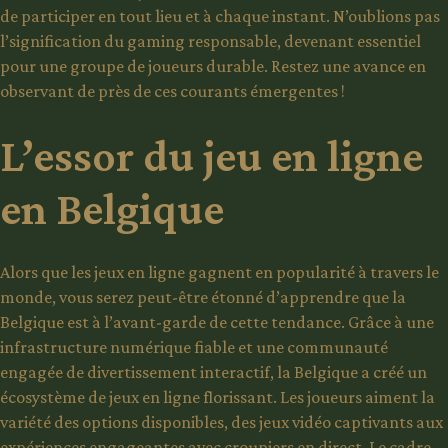
de participer en tout lieu et à chaque instant. N’oublions pas
l’signification du gaming responsable, devenant essentiel
pour une groupe de joueurs durable. Restez une avance en
observant de près de ces courants émergentes !
L’essor du jeu en ligne
en Belgique
Alors que les jeux en ligne gagnent en popularité à travers le
monde, vous serez peut-être étonné d’apprendre que la
Belgique est à l’avant-garde de cette tendance. Grâce à une
infrastructure numérique fiable et une communauté
engagée de divertissement interactif, la Belgique a créé un
écosystème de jeux en ligne florissant. Les joueurs aiment la
variété des options disponibles, des jeux vidéo captivants aux
expériences engageantes avec croupiers en direct. Le cadre