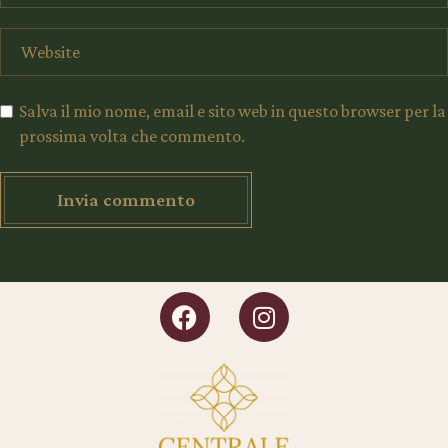
Salva il mio nome, email e sito web in questo browser per la
prossima volta che commento.
Invia commento