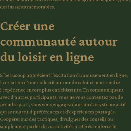
des instants mémorables.
Créer une
communauté autour
du loisir en ligne
Si beaucoup apprécient l’excitation du amusement en ligne,
la création d’une collectif autour de celui-ci peut rendre
l’expérience encore plus enrichissante. En communiquant
avec d’autres participants, vous ne vous contentez pas de
prendre part ; vous vous engagez dans un écosystème actif
qui se nourrit d’préférences et d’expériences partagés.
Coopérer sur des tactiques, divulguer des conseils ou
simplement parler de vos activités préférés renforce le