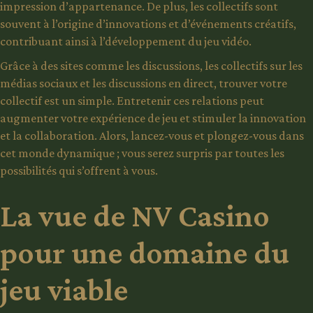
impression d’appartenance. De plus, les collectifs sont
souvent à l’origine d’innovations et d’événements créatifs,
contribuant ainsi à l’développement du jeu vidéo.
Grâce à des sites comme les discussions, les collectifs sur les
médias sociaux et les discussions en direct, trouver votre
collectif est un simple. Entretenir ces relations peut
augmenter votre expérience de jeu et stimuler la innovation
et la collaboration. Alors, lancez-vous et plongez-vous dans
cet monde dynamique ; vous serez surpris par toutes les
possibilités qui s’offrent à vous.
La vue de NV Casino
pour une domaine du
jeu viable