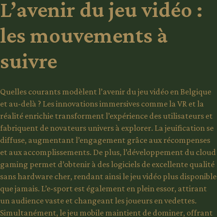
L’avenir du jeu vidéo :
les mouvements à
suivre
Quelles courants modèlent l’avenir du jeu vidéo en Belgique
et au-delà ? Les innovations immersives comme la VR et la
réalité enrichie transforment l’expérience des utilisateurs et
fabriquent de novateurs univers à explorer. La jeuification se
diffuse, augmentant l’engagement grâce aux récompenses
et aux accomplissements. De plus, l’développement du cloud
gaming permet d’obtenir à des logiciels de excellente qualité
sans hardware cher, rendant ainsi le jeu vidéo plus disponible
que jamais. L’e-sport est également en plein essor, attirant
un audience vaste et changeant les joueurs en vedettes.
Simultanément, le jeu mobile maintient de dominer, offrant