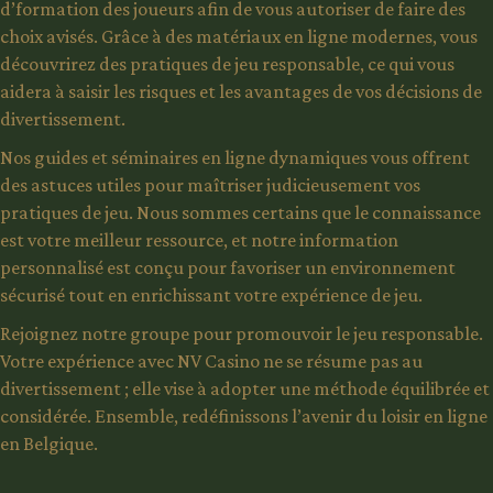
d’formation des joueurs afin de vous autoriser de faire des
choix avisés. Grâce à des matériaux en ligne modernes, vous
découvrirez des pratiques de jeu responsable, ce qui vous
aidera à saisir les risques et les avantages de vos décisions de
divertissement.
Nos guides et séminaires en ligne dynamiques vous offrent
des astuces utiles pour maîtriser judicieusement vos
pratiques de jeu. Nous sommes certains que le connaissance
est votre meilleur ressource, et notre information
personnalisé est conçu pour favoriser un environnement
sécurisé tout en enrichissant votre expérience de jeu.
Rejoignez notre groupe pour promouvoir le jeu responsable.
Votre expérience avec NV Casino ne se résume pas au
divertissement ; elle vise à adopter une méthode équilibrée et
considérée. Ensemble, redéfinissons l’avenir du loisir en ligne
en Belgique.