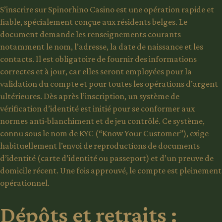
S’inscrire sur Spinorhino Casino est une opération rapide et
fiable, spécialement conçue aux résidents belges. Le
document demande les renseignements courants
notamment le nom, l’adresse, la date de naissance et les
contacts. Il est obligatoire de fournir des informations
correctes et à jour, car elles seront employées pour la
validation du compte et pour toutes les opérations d’argent
ultérieures. Dès après l’inscription, un système de
vérification d’identité est initié pour se conformer aux
normes anti-blanchiment et de jeu contrôlé. Ce système,
connu sous le nom de KYC (“Know Your Customer”), exige
habituellement l’envoi de reproductions de documents
d’identité (carte d’identité ou passeport) et d’un preuve de
domicile récent. Une fois approuvé, le compte est pleinement
opérationnel.
Dépôts et retraits :