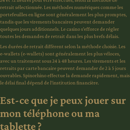
24 et 72 heures pour être effectués, selon la méthode de
retrait sélectionnée. Les méthodes numériques comme les
portefeuilles en ligne sont généralement les plus promptes,
tandis que les virements bancaires peuvent demander
quelques jours additionnels. Le casino s’efforce de régler
toutes les demandes de retrait dans les plus brefs délais.
Les durées de retrait diffèrent selon la méthode choisie. Les
e-wallets (e-wallets) sont généralement les plus véloces,
avec un traitement sous 24 à 48 heures. Les virements et les
retraits par carte bancaire peuvent demander de 2 à 5 jours
ouvrables. Spinorhino effectue la demande rapidement, mais
le délai final dépend de l’institution financière.
Est-ce que je peux jouer sur
mon téléphone ou ma
tablette ?