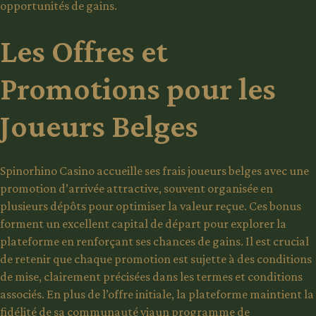
opportunités de gains.
Les Offres et
Promotions pour les
Joueurs Belges
Spinorhino Casino accueille ses frais joueurs belges avec une
promotion d’arrivée attractive, souvent organisée en
plusieurs dépôts pour optimiser la valeur reçue. Ces bonus
forment un excellent capital de départ pour explorer la
plateforme en renforçant ses chances de gains. Il est crucial
de retenir que chaque promotion est sujette à des conditions
de mise, clairement précisées dans les termes et conditions
associés. En plus de l’offre initiale, la plateforme maintient la
fidélité de sa communauté viaun programme de