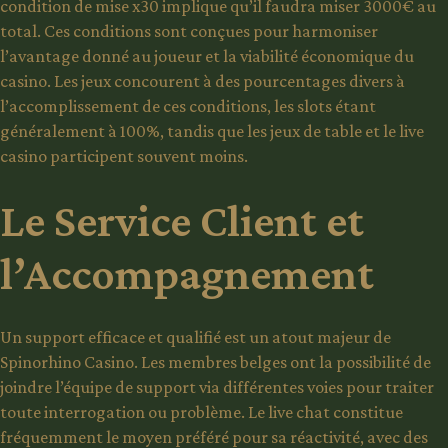
condition de mise x30 implique qu’il faudra miser 3000€ au
total. Ces conditions sont conçues pour harmoniser
l’avantage donné au joueur et la viabilité économique du
casino. Les jeux concourent à des pourcentages divers à
l’accomplissement de ces conditions, les slots étant
généralement à 100%, tandis que les jeux de table et le live
casino participent souvent moins.
Le Service Client et
l’Accompagnement
Un support efficace et qualifié est un atout majeur de
Spinorhino Casino. Les membres belges ont la possibilité de
joindre l’équipe de support via différentes voies pour traiter
toute interrogation ou problème. Le live chat constitue
fréquemment le moyen préféré pour sa réactivité, avec des