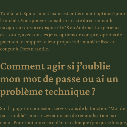
Tout à fait. Spinorhino Casino est entièrement optimisé pour
le mobile. Vous pouvez consulter au site directement le
navigateur de votre dispositif iOS ou Android. L’expérience
est totale, avec tous les jeux, options de compte, options de
paiement et support client proposés de manière lisse et
conçue à l’écran tactile.
Comment agir si j’oublie
mon mot de passe ou ai un
problème technique ?
Sur la page de connexion, servez-vous de la fonction “Mot de
passe oublié” pour recevoir un lien de réinitialisation par
email. Pour tout autre problème technique (jeu qui se bloque,