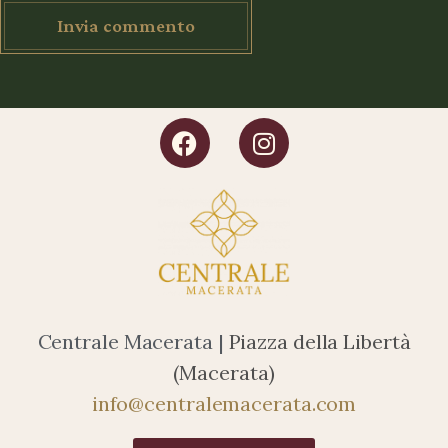
Invia commento
Centrale Macerata |
Piazza della Libertà
(Macerata)
info@centralemacerata.com