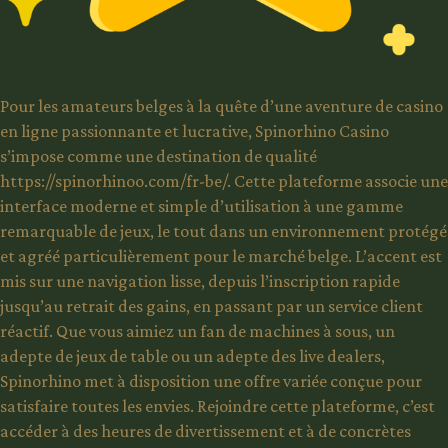
Pour les amateurs belges à la quête d’une aventure de casino
en ligne passionnante et lucrative, Spinorhino Casino
s’impose comme une destination de qualité
https://spinorhinoo.com/fr-be/
. Cette plateforme associe une
interface moderne et simple d’utilisation à une gamme
remarquable de jeux, le tout dans un environnement protégé
et agréé particulièrement pour le marché belge. L’accent est
mis sur une navigation lisse, depuis l’inscription rapide
jusqu’au retrait des gains, en passant par un service client
réactif. Que vous aimiez un fan de machines à sous, un
adepte de jeux de table ou un adepte des live dealers,
Spinorhino met à disposition une offre variée conçue pour
satisfaire toutes les envies. Rejoindre cette plateforme, c’est
accéder à des heures de divertissement et à de concrètes