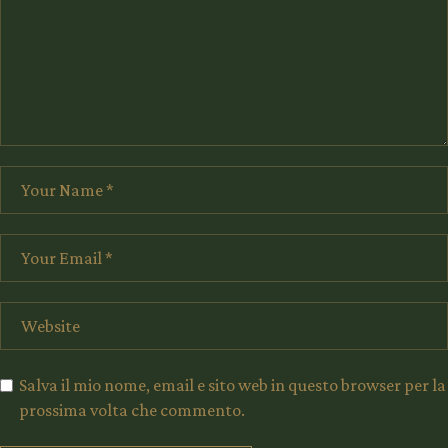
Salva il mio nome, email e sito web in questo browser per la
prossima volta che commento.