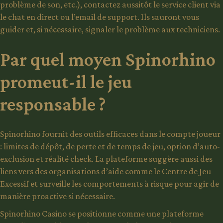
problème de son, etc.), contactez aussitôt le service client via
le chat en direct ou l’email de support. Ils sauront vous
guider et, si nécessaire, signaler le problème aux techniciens.
Par quel moyen Spinorhino
promeut-il le jeu
responsable ?
Spinorhino fournit des outils efficaces dans le compte joueur
: limites de dépôt, de perte et de temps de jeu, option d’auto-
exclusion et réalité check. La plateforme suggère aussi des
liens vers des organisations d’aide comme le Centre de Jeu
Excessif et surveille les comportements à risque pour agir de
manière proactive si nécessaire.
Spinorhino Casino se positionne comme une plateforme