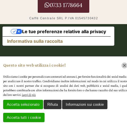
0733 1778664
Caffè Centrale SRL P.IVA 01545730432
Le tue preferenze relative alla privacy
Informativa sulla raccolta
Questo sito web utilizza i cookie!
Utilizziamo i cookie per personalizzare contenuti ed annunci, per fornire funzionalità dei social media 
per analizzare il nostro traffico. Condividiamo inoltre informazioni sul modo in cui utilizza il nostr
sito con i nostri partner che si occupano di analisi dei dati web, pubblicità e social media, i qual
potrebbero combinarle con altre informazioni che ha fornito loro o che hanno raccolto dal suo utilizz
dei loro servizi.
Leggi di più
Accetta selezionato
Rifiuta
Informazioni sui cookie
Accetta tutti i cookie