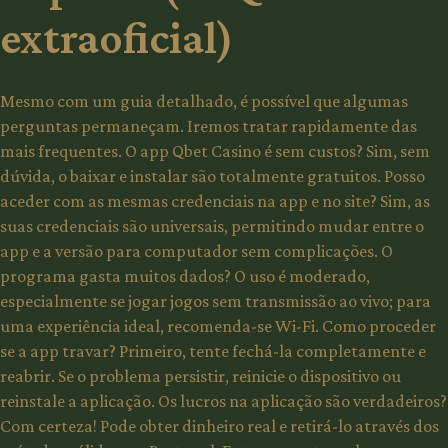
extraoficial)
Mesmo com um guia detalhado, é possível que algumas
perguntas permaneçam. Iremos tratar rapidamente das
mais frequentes. O app Qbet Casino é sem custos? Sim, sem
dúvida, o baixar e instalar são totalmente gratuitos. Posso
aceder com as mesmas credenciais na app e no site? Sim, as
suas credenciais são universais, permitindo mudar entre o
app e a versão para computador sem complicações. O
programa gasta muitos dados? O uso é moderado,
especialmente se jogar jogos sem transmissão ao vivo; para
uma experiência ideal, recomenda-se Wi-Fi. Como proceder
se a app travar? Primeiro, tente fechá-la completamente e
reabrir. Se o problema persistir, reinicie o dispositivo ou
reinstale a aplicação. Os lucros na aplicação são verdadeiros?
Com certeza! Pode obter dinheiro real e retirá-lo através dos