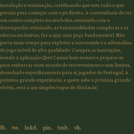
instalação e otimização, certificando que tem tudo o que
precisa para começar com o pé direito. A conveniência de ter
um casino completo no seu bolso, associada com a
desempenho otimizado, as funcionalidades completas e as
ofertas exclusivas, faz a app uma peça fundamental. Não
perca mais tempo para explorar a autonomia e a adrenalina
do jogo móvel de alta qualidade. Cumpra as instruções,
instale a aplicação Qbet Casino hoje mesmo e prepare-se
para embarcar num mundo de entretenimento sem limites,
desenhado especificamente para si, jogador de Portugal. A
próxima grande experiência, e quem sabe a próxima grande
vitória, está a um simples toque de distância!
fb.
tw.
lnkd.
pin.
tmb.
vk.