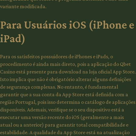
variante modificada.
Para Usuários iOS (iPhone e
iPad)
Para os satisfeitos possuidores de iPhones e iPads, o
procedimento é ainda mais direto, pois a aplicação do Qbet
Casino está presente para download na loja oficial App Store.
Isto implica que não é obrigatório alterar alguns definições
de segurança complexas. No entanto, é fundamental
garantir que a sua conta da App Store está definida com a
região Portugal, pois isso determina o catálogo de aplicações
disponíveis. Ademais, verifique se o seu dispositivo está a
executar uma versão recente do iOS (geralmente a mais
atual ou a anterior) para garantir total compatibilidade e
estabilidade. A qualidade da App Store está na atualização