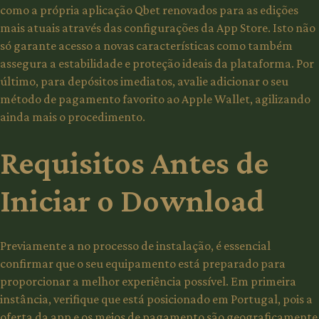
como a própria aplicação Qbet renovados para as edições
mais atuais através das configurações da App Store. Isto não
só garante acesso a novas características como também
assegura a estabilidade e proteção ideais da plataforma. Por
último, para depósitos imediatos, avalie adicionar o seu
método de pagamento favorito ao Apple Wallet, agilizando
ainda mais o procedimento.
Requisitos Antes de
Iniciar o Download
Previamente a no processo de instalação, é essencial
confirmar que o seu equipamento está preparado para
proporcionar a melhor experiência possível. Em primeira
instância, verifique que está posicionado em Portugal, pois a
oferta da app e os meios de pagamento são geograficamente