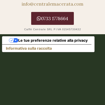
info@centralemacerata.com
0733 1778664
Caffè Centrale SRL P.IVA 01545730432
Le tue preferenze relative alla privacy
Informativa sulla raccolta