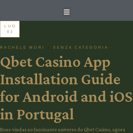
LUG
02
RACHELE MORI
SENZA CATEGORIA
Qbet Casino App
Installation Guide
for Android and iOS
in Portugal
Boas-vindas ao fascinante universo do Qbet Casino, agora