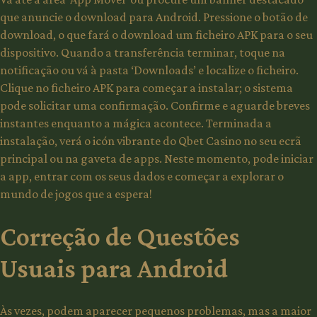
que anuncie o download para Android. Pressione o botão de
download, o que fará o download um ficheiro APK para o seu
dispositivo. Quando a transferência terminar, toque na
notificação ou vá à pasta ‘Downloads’ e localize o ficheiro.
Clique no ficheiro APK para começar a instalar; o sistema
pode solicitar uma confirmação. Confirme e aguarde breves
instantes enquanto a mágica acontece. Terminada a
instalação, verá o icón vibrante do Qbet Casino no seu ecrã
principal ou na gaveta de apps. Neste momento, pode iniciar
a app, entrar com os seus dados e começar a explorar o
mundo de jogos que a espera!
Correção de Questões
Usuais para Android
Às vezes, podem aparecer pequenos problemas, mas a maior