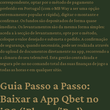
correspondente, optar por o método de pagamento
preferido em Portugal (com o MB Way a ser uma opção
extremamente popular e rápida), digitar o montante e
confirmar. Os fundos são depositados de forma quase
imediata. Os levantamentos são da mesma forma simples:
aceda a à secção de levantamento, opte por o método,
coloque o valor desejado e submeta o pedido. A confirmação
de segurança, quando necessária, pode ser realizada através
do upload de documentos diretamente na app, recorrendo a
a câmara do seu telemóvel. Esta gestão centralizada e
segura põe-no no comando total das suas finanças de jogo a
todas as horas e em qualquer sítio.
Guia Passo a Passo:
Baixar a App Qbet no