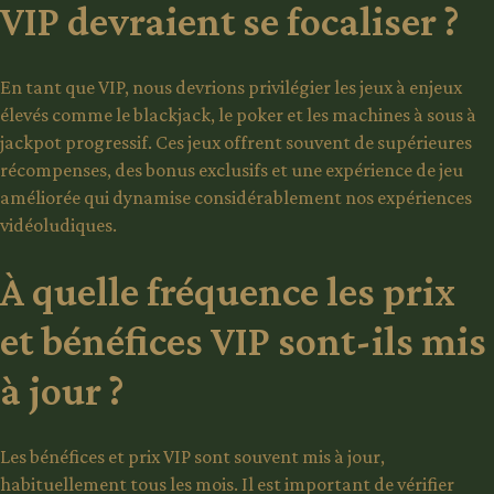
VIP devraient se focaliser ?
En tant que VIP, nous devrions privilégier les jeux à enjeux
élevés comme le blackjack, le poker et les machines à sous à
jackpot progressif. Ces jeux offrent souvent de supérieures
récompenses, des bonus exclusifs et une expérience de jeu
améliorée qui dynamise considérablement nos expériences
vidéoludiques.
À quelle fréquence les prix
et bénéfices VIP sont-ils mis
à jour ?
Les bénéfices et prix VIP sont souvent mis à jour,
habituellement tous les mois. Il est important de vérifier