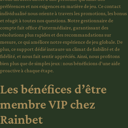
préférences et nos exigences en matière de jeu. Ce contact
individualisé nous oriente à travers les promotions, les bonus
et réagit à toutes nos questions. Notre gestionnaire de
compte fait office d’intermédiaire, garantissant des
résolutions plus rapides et des recommandations sur
mesure, ce qui améliore notre expérience de jeu globale. De
plus, ce support dédié instaure un climat de fiabilité et de
fidélité, et nous fait sentir appréciés. Ainsi, nous profitons
bien plus que de simples jeux : nous bénéficions d’une aide
proactive à chaque étape.
Les bénéfices d’être
membre VIP chez
Rainbet