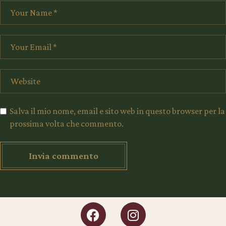
Salva il mio nome, email e sito web in questo browser per la
prossima volta che commento.
Invia commento