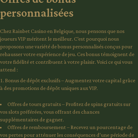
personnalisées
Chez Rainbet Casino en Belgique, nous pensons que nos
joueurs VIP méritent le meilleur. C’est pourquoi nous
proposons une variété de bonus personnalisés conçus pour
rehausser votre expérience de jeu. Ces bonus témoignent de
votre fidélité et contribuent à votre plaisir. Voici ce qui vous
attend :
Bonus de dépôt exclusifs – Augmentez votre capital grâce
à des promotions de dépôt uniques aux VIP.
Offres de tours gratuits – Profitez de spins gratuits sur
vos slots préférées, vous offrant des chances
supplémentaires de gagner.
Offres de remboursement – Recevez un pourcentage de
vos pertes pour atténuer les conséquences d’une période de