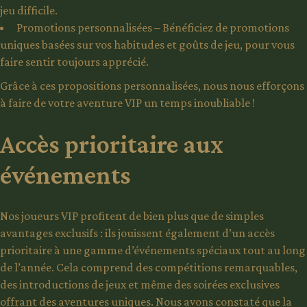
jeu difficile.
Promotions personnalisées – Bénéficiez de promotions
uniques basées sur vos habitudes et goûts de jeu, pour vous
faire sentir toujours apprécié.
Grâce à ces propositions personnalisées, nous nous efforçons
à faire de votre aventure VIP un temps inoubliable !
Accès prioritaire aux
événements
Nos joueurs VIP profitent de bien plus que de simples
avantages exclusifs : ils jouissent également d’un accès
prioritaire à une gamme d’événements spéciaux tout au long
de l’année. Cela comprend des compétitions remarquables,
des introductions de jeux et même des soirées exclusives
offrant des aventures uniques. Nous avons constaté que la