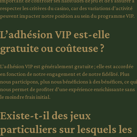
important de contrôler ses habitudes de jeu et de s’assurer à
respecter les critères du casino, car des variations d’activité
peuvent impacter notre position au sein du programme VIP.
L’adhésion VIP est-elle
gratuite ou coûteuse ?
L’adhésion VIP est généralement gratuite ; elle est accordée
en fonction de notre engagement et de notre fidélité. Plus
nous participons, plus nous bénéficions à des bénéfices, ce qui
nous permet de profiter d’une expérience enrichissante sans
le moindre frais initial.
Existe-t-il des jeux
particuliers sur lesquels les