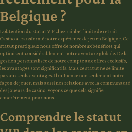
Belgique ?
L’obtention du statut VIP chez
rainbet limite de retrait
Casino a transformé notre expérience de jeu en Belgique. Ce
statut prestigieux nous offre de nombreux bénéfices qui
optimisent considérablement notre aventure globale. De la
gestion personnalisée de notre compte aux offres exclusifs,
les avantages sont significatifs. Mais ce statut ne se limite
pas aux seuls avantages. Il influence non seulement notre
façon de jouer, mais aussi nos relations avec la communauté
des joueurs de casino. Voyons ce que cela signifie
concrètement pour nous.
Comprendre le statut