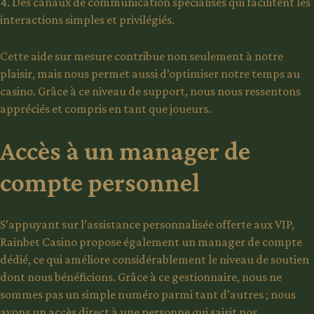
Des canaux de communication spécialisés qui facilitent les
interactions simples et privilégiés.
Cette aide sur mesure contribue non seulement à notre
plaisir, mais nous permet aussi d’optimiser notre temps au
casino. Grâce à ce niveau de support, nous nous ressentons
appréciés et compris en tant que joueurs.
Accès à un manager de
compte personnel
S’appuyant sur l’assistance personnalisée offerte aux VIP,
Rainbet Casino propose également un manager de compte
dédié, ce qui améliore considérablement le niveau de soutien
dont nous bénéficions. Grâce à ce gestionnaire, nous ne
sommes pas un simple numéro parmi tant d’autres ; nous
avons un accès direct à une personne qui saisit nos