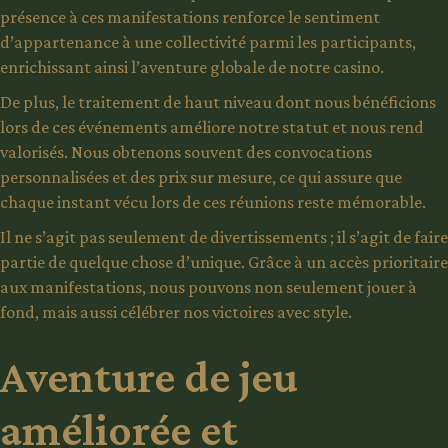
présence à ces manifestations renforce le sentiment
d’appartenance à une collectivité parmi les participants,
enrichissant ainsi l’aventure globale de notre casino.
De plus, le traitement de haut niveau dont nous bénéficions
lors de ces événements améliore notre statut et nous rend
valorisés. Nous obtenons souvent des convocations
personnalisées et des prix sur mesure, ce qui assure que
chaque instant vécu lors de ces réunions reste mémorable.
Il ne s’agit pas seulement de divertissements ; il s’agit de faire
partie de quelque chose d’unique. Grâce à un accès prioritaire
aux manifestations, nous pouvons non seulement jouer à
fond, mais aussi célébrer nos victoires avec style.
Aventure de jeu
améliorée et