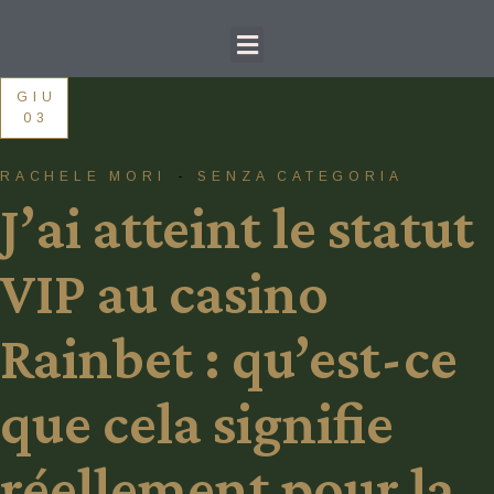
GIU
03
RACHELE MORI
SENZA CATEGORIA
J’ai atteint le statut
VIP au casino
Rainbet : qu’est-ce
que cela signifie
réellement pour la