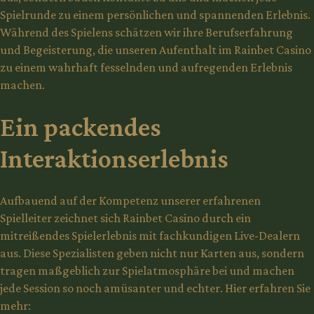
Spielrunde zu einem persönlichen und spannenden Erlebnis.
Während des Spielens schätzen wir ihre Berufserfahrung
und Begeisterung, die unseren Aufenthalt im Rainbet Casino
zu einem wahrhaft fesselnden und aufregenden Erlebnis
machen.
Ein packendes
Interaktionserlebnis
Aufbauend auf der Kompetenz unserer erfahrenen
Spielleiter zeichnet sich Rainbet Casino durch ein
mitreißendes Spielerlebnis mit fachkundigen Live-Dealern
aus. Diese Spezialisten geben nicht nur Karten aus, sondern
tragen maßgeblich zur Spielatmosphäre bei und machen
jede Session so noch amüsanter und echter. Hier erfahren Sie
mehr: