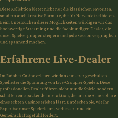
Diese Kollektion bietet nicht nur die klassischen Favoriten,
sondern auch kreative Formate, die für Nervenkitzel bieten.
Beim Untersuchen dieser Möglichkeiten würdigen wir das
hochwertige Streaming und die fachkundigen Dealer, die
unser Spielvergnügen steigern und jede Session vergnüglich
und spannend machen.
Erfahrene Live-Dealer
Im Rainbet Casino erleben wir dank unserer geschulten
Spielleiter die Spannung von Live-Croupier-Spielen. Diese
professionellen Dealer führen nicht nur die Spiele, sondern
schaffen eine packende Interaktion, die uns die Atmosphäre
eines echten Casinos erleben lässt. Entdecken Sie, wie ihr
Expertise unser Spielerlebnis verbessert und ein
Gemeinschaftsgefühl fördert.