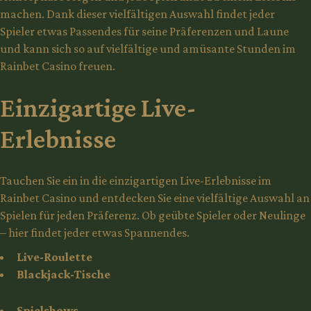
machen. Dank dieser vielfältigen Auswahl findet jeder
Spieler etwas Passendes für seine Präferenzen und Laune
und kann sich so auf vielfältige und amüsante Stunden im
Rainbet Casino freuen.
Einzigartige Live-
Erlebnisse
Tauchen Sie ein in die einzigartigen Live-Erlebnisse im
Rainbet Casino und entdecken Sie eine vielfältige Auswahl an
Spielen für jeden Präferenz. Ob geübte Spieler oder Neulinge
– hier findet jeder etwas Spannendes.
Live-Roulette
Blackjack-Tische
Spielshows