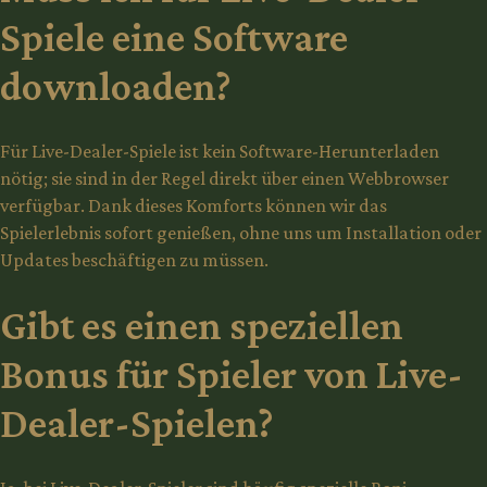
Spiele eine Software
downloaden?
Für Live-Dealer-Spiele ist kein Software-Herunterladen
nötig; sie sind in der Regel direkt über einen Webbrowser
verfügbar. Dank dieses Komforts können wir das
Spielerlebnis sofort genießen, ohne uns um Installation oder
Updates beschäftigen zu müssen.
Gibt es einen speziellen
Bonus für Spieler von Live-
Dealer-Spielen?