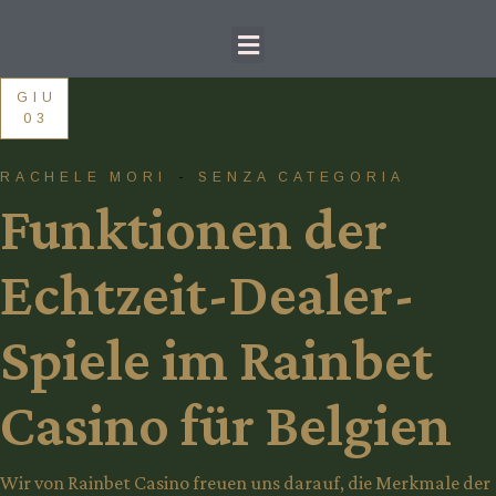
GIU
03
RACHELE MORI
SENZA CATEGORIA
Funktionen der
Echtzeit-Dealer-
Spiele im Rainbet
Casino für Belgien
Wir von Rainbet Casino freuen uns darauf, die Merkmale der