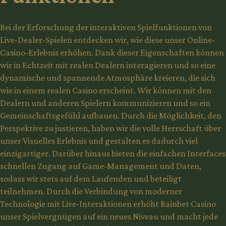
Bei der Erforschung der interaktiven Spielfunktionen von
Live-Dealer-Spielen entdecken wir, wie diese unser Online-
Casino-Erlebnis erhöhen. Dank dieser Eigenschaften können
wir in Echtzeit mit realen Dealern interagieren und so eine
dynamische und spannende Atmosphäre kreieren, die sich
wie in einem realen Casino erscheint. Wir können mit den
Dealern und anderen Spielern kommunizieren und so ein
Gemeinschaftsgefühl aufbauen. Durch die Möglichkeit, den
Perspektive zu justieren, haben wir die volle Herrschaft über
unser Visuelles Erlebnis und gestalten es dadurch viel
einzigartiger. Darüber hinaus bieten die einfachen Interfaces
schnellen Zugang auf Game-Management und Daten,
sodass wir stets auf dem Laufenden und beteiligt
teilnehmen. Durch die Verbindung von moderner
Technologie mit Live-Interaktionen erhöht Rainbet Casino
unser Spielvergnügen auf ein neues Niveau und macht jede