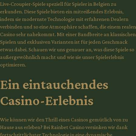
Live-Croupier-Spiele speziell für Spieler in Belgien zu
erkunden. Diese Spiele bieten ein mitreißendes Erlebnis,
indem sie modernste Technologie mit erfahrenen Dealern
verbinden und so eine Atmosphäre schaffen, die einem realen
Casino sehr nahekommt. Mit einer Bandbreite an klassischen
Spielen und exklusiven Varianten ist für jeden Geschmack
etwas dabei. Schauen wir uns genauer an, was diese Spiele so
außergewöhnlich macht und wie sie unser Spielerlebnis
optimieren.
Ein eintauchendes
Casino-Erlebnis
Wie können wir den Thrill eines Casinos gemütlich von zu
Hause aus erleben? Bei Rainbet Casino versinken wir dank
fortschrittlichster Technologie in eine dynamische