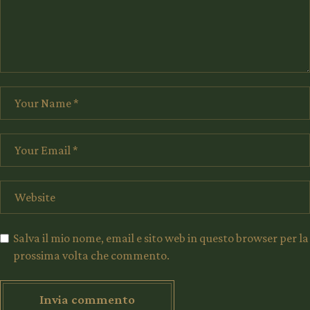
Salva il mio nome, email e sito web in questo browser per la
prossima volta che commento.
Invia commento