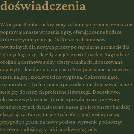
doświadczenia
W kasynie Rainbet odkryliśmy, że bonusy i promocje znacznie
poprawiają nasze wrażenia z gry, oferując cenne bodźce,
które utrzymują emocje. Od kuszących bonusów
powitalnych dla nowych graczy po regularne promocje dla
lojalnych graczy – każdy znajdzie coś dla siebie. Nagrody te
obejmują darmowe spiny, oferty cashback i dopasowane
depozyty – każda z nich ma na celu zapewnienie nam więcej
czasu na grę i możliwości na wygraną. Co interesujące,
różnorodność tych promocji pozwala nam dopasować nasze
sesje gry do naszych preferencji i strategii. Dodatkowo,
okresowe wydarzenia i turnieje przydają nam przewagi
konkurencyjnej, dzięki czemu nasza gra jest jeszcze bardziej
ekscytująca. Korzystając z tych ofert, podnosimy naszą
przygodę z grami na nowy poziom, wyraźnie podnosząc
zarówno radość z gry, jak i możliwe nagrody.