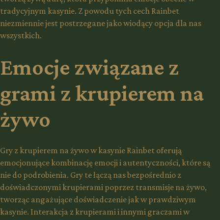
tradycyjnym kasynie. Z powodu tych cech Rainbet
niezmiennie jest postrzegane jako wiodący opcja dla nas
wszystkich.
Emocje związane z
grami z krupierem na
żywo
Gry z krupierem na żywo w kasynie Rainbet oferują
emocjonujące kombinację emocji i autentyczności, które są
nie do podrobienia. Gry te łączą nas bezpośrednio z
doświadczonymi krupierami poprzez transmisje na żywo,
tworząc angażujące doświadczenie jak w prawdziwym
kasynie. Interakcja z krupierami i innymi graczami w