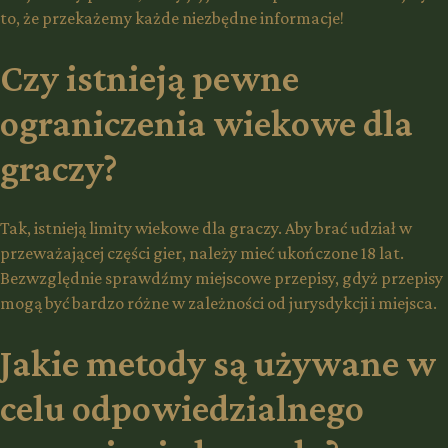
to, że przekażemy każde niezbędne informacje!
Czy istnieją pewne
ograniczenia wiekowe dla
graczy?
Tak, istnieją limity wiekowe dla graczy. Aby brać udział w
przeważającej części gier, należy mieć ukończone 18 lat.
Bezwzględnie sprawdźmy miejscowe przepisy, gdyż przepisy
mogą być bardzo różne w zależności od jurysdykcji i miejsca.
Jakie metody są używane w
celu odpowiedzialnego