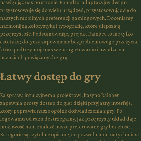
nawigując nas po stronie. Ponadto, adaptacyjny design
przystosowuje się do wielu urządzeń, przystosowując się do
naszych mobilnych preferencji gamingowych. Doceniamy
harmonijną kolorystykę i typografię, które ulepszają
przejrzystość. Podsumowując, projekt Rainbet to nie tylko
estetyka; dotyczy zapewnienie bezproblemowego przeżycia,
które podtrzymuje nas w zaangażowaniu i uwadze na
uczuciach powiązanych z grą.
Łatwy dostęp do gry
Za sprawą intuicyjnemu projektowi, kasyno Rainbet
zapewnia prosty dostęp do gier dzięki przyjazny interfejs,
który poprawia nasze ogólne doświadczenia z gry. Po
logowaniu od razu dostrzegamy, jak przejrzysty układ daje
możliwość nam znaleźć nasze preferowane gry bez złości.
Kategorie są czytelnie opisane, co pozwala nam natychmiast