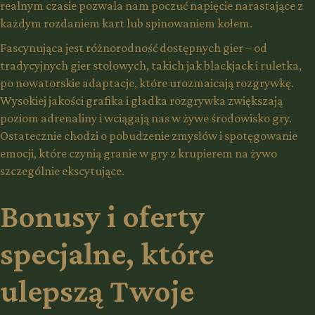
realnym czasie pozwala nam poczuć napięcie narastające z
każdym rozdaniem kart lub spinowaniem kołem.
Fascynująca jest różnorodność dostępnych gier – od
tradycyjnych gier stołowych, takich jak blackjack i ruletka,
po nowatorskie adaptacje, które urozmaicają rozgrywkę.
Wysokiej jakości grafika i gładka rozgrywka zwiększają
poziom adrenaliny i wciągają nas w żywe środowisko gry.
Ostatecznie chodzi o pobudzenie zmysłów i spotęgowanie
emocji, które czynią granie w gry z krupierem na żywo
szczególnie ekscytujące.
Bonusy i oferty
specjalne, które
ulepszą Twoje