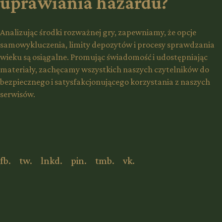
uprawiania hazardu?
Analizując środki rozważnej gry, zapewniamy, że opcje
samowykluczenia, limity depozytów i procesy sprawdzania
wieku są osiągalne. Promując świadomość i udostępniając
materiały, zachęcamy wszystkich naszych czytelników do
bezpiecznego i satysfakcjonującego korzystania z naszych
serwisów.
fb.
tw.
lnkd.
pin.
tmb.
vk.