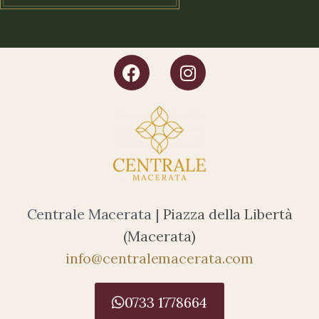
Centrale Macerata |
Piazza della Libertà
(Macerata)
info@centralemacerata.com
0733 1778664