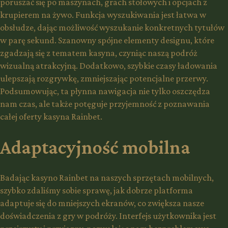
poruszać się po maszynach, grach stołowych i opcjach z
krupierem na żywo. Funkcja wyszukiwania jest łatwa w
obsłudze, dając możliwość wyszukanie konkretnych tytułów
w parę sekund. Szanowny spójne elementy designu, które
zgadzają się z tematem kasyna, czyniąc naszą podróż
wizualną atrakcyjną. Dodatkowo, szybkie czasy ładowania
ulepszają rozgrywkę, zmniejszając potencjalne przerwy.
Podsumowując, ta płynna nawigacja nie tylko oszczędza
nam czas, ale także potęguje przyjemność z poznawania
całej oferty kasyna Rainbet.
Adaptacyjność mobilna
Badając kasyno Rainbet na naszych sprzętach mobilnych,
szybko zdaliśmy sobie sprawę, jak dobrze platforma
adaptuje się do mniejszych ekranów, co zwiększa nasze
doświadczenia z gry w podróży. Interfejs użytkownika jest