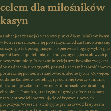
celem dla miłośników
kasyn
Rainbet jest znane jako czołowy punkt dla miłośników kasyn
w Polsce i nie możemy się powstrzymać od zastanowienia się,
co czyni go tak pociągającym. Po pierwsze, bogaty wybór gier
spełni każde upodobania, od tradycyjnych gier stołowych po
nowoczesne sloty. Przyjazny interfejs użytkownika zwiększa
doświadczenia z rozgrywki, pozwalając nam bezproblemowo
poruszać się po menu i znajdować ulubione tytuły. Co więcej,
oddanie Rainbet w rzetelną grę i ochronę tworzy zaufanie,
dając nam przekonanie, że nasze dane osobowe i środki są
chronione. Ponadto, atrakcyjne nagrody i oferty trzymają
nas w gotowości i motywują do odkrywania nowych
propozycji. Wreszcie, atrakcyjne gry na żywo z krupierem
tworzą żywą aurę, która przypomina emocje obecne w