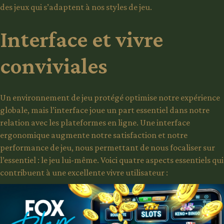
des jeux qui s’adaptent à nos styles de jeu.
Interface et vivre
conviviales
Un environnement de jeu protégé optimise notre expérience
globale, mais l’interface joue un part essentiel dans notre
relation avec les plateformes en ligne. Une interface
ergonomique augmente notre satisfaction et notre
performance de jeu, nous permettant de nous focaliser sur
l’essentiel : le jeu lui-même. Voici quatre aspects essentiels qui
contribuent à une excellente vivre utilisateur :