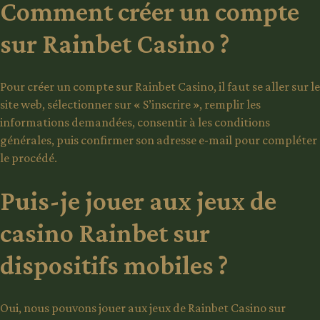
Comment créer un compte
sur Rainbet Casino ?
Pour créer un compte sur Rainbet Casino, il faut se aller sur le
site web, sélectionner sur « S’inscrire », remplir les
informations demandées, consentir à les conditions
générales, puis confirmer son adresse e-mail pour compléter
le procédé.
Puis-je jouer aux jeux de
casino Rainbet sur
dispositifs mobiles ?
Oui, nous pouvons jouer aux jeux de Rainbet Casino sur