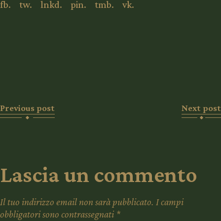
fb.
tw.
lnkd.
pin.
tmb.
vk.
Previous post
Next post
Lascia un commento
Il tuo indirizzo email non sarà pubblicato.
I campi
obbligatori sono contrassegnati
*