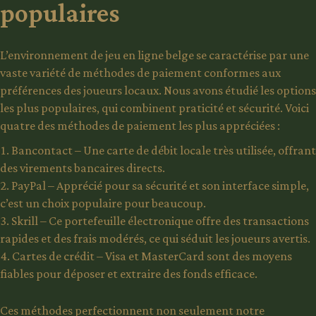
populaires
L’environnement de jeu en ligne belge se caractérise par une
vaste variété de méthodes de paiement conformes aux
préférences des joueurs locaux. Nous avons étudié les options
les plus populaires, qui combinent praticité et sécurité. Voici
quatre des méthodes de paiement les plus appréciées :
Bancontact – Une carte de débit locale très utilisée, offrant
des virements bancaires directs.
PayPal – Apprécié pour sa sécurité et son interface simple,
c’est un choix populaire pour beaucoup.
Skrill – Ce portefeuille électronique offre des transactions
rapides et des frais modérés, ce qui séduit les joueurs avertis.
Cartes de crédit – Visa et MasterCard sont des moyens
fiables pour déposer et extraire des fonds efficace.
Ces méthodes perfectionnent non seulement notre