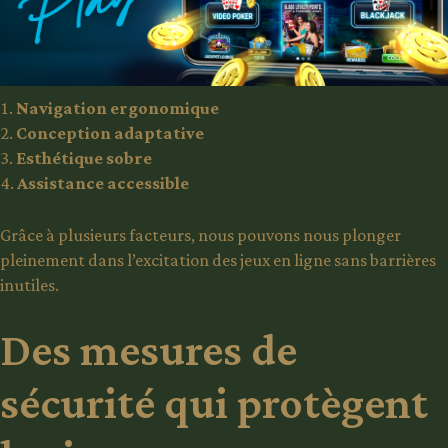
Navigation ergonomique
Conception adaptative
Esthétique sobre
Assistance accessible
Grâce à plusieurs facteurs, nous pouvons nous plonger
pleinement dans l’excitation des jeux en ligne sans barrières
inutiles.
Des mesures de
sécurité qui protègent