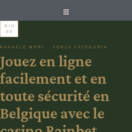
GIU
03
RACHELE MORI
SENZA CATEGORIA
Jouez en ligne
facilement et en
toute sécurité en
Belgique avec le
casino Rainbet