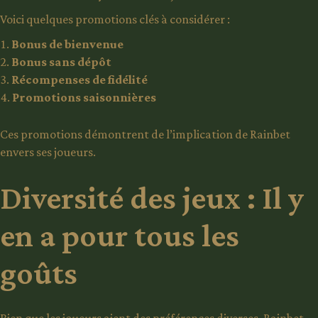
Voici quelques promotions clés à considérer :
Bonus de bienvenue
Bonus sans dépôt
Récompenses de fidélité
Promotions saisonnières
Ces promotions démontrent de l’implication de Rainbet
envers ses joueurs.
Diversité des jeux : Il y
en a pour tous les
goûts