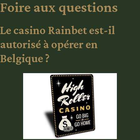
Foire aux questions
Le casino Rainbet est-il
autorisé à opérer en
Belgique ?