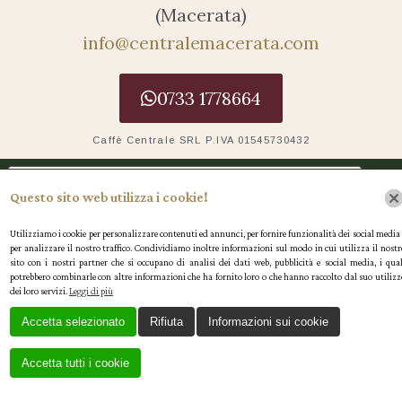
(Macerata)
info@centralemacerata.com
0733 1778664
Caffè Centrale SRL P.IVA 01545730432
Le tue preferenze relative alla privacy
Questo sito web utilizza i cookie!
Informativa sulla raccolta
Utilizziamo i cookie per personalizzare contenuti ed annunci, per fornire funzionalità dei social media 
per analizzare il nostro traffico. Condividiamo inoltre informazioni sul modo in cui utilizza il nostr
sito con i nostri partner che si occupano di analisi dei dati web, pubblicità e social media, i qual
potrebbero combinarle con altre informazioni che ha fornito loro o che hanno raccolto dal suo utilizz
dei loro servizi.
Leggi di più
Accetta selezionato
Rifiuta
Informazioni sui cookie
Accetta tutti i cookie