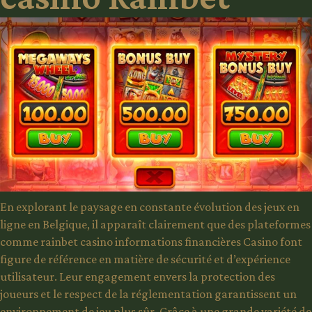
En explorant le paysage en constante évolution des jeux en
ligne en Belgique, il apparaît clairement que des plateformes
comme
rainbet casino informations financières
Casino font
figure de référence en matière de sécurité et d’expérience
utilisateur. Leur engagement envers la protection des
joueurs et le respect de la réglementation garantissent un
environnement de jeu plus sûr. Grâce à une grande variété de