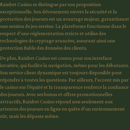
Rainbet Casino se distingue par son proposition
exceptionnelle. Son dévouement envers la sécurité et la
protection des joueurs est un avantage majeur, garantissant
une session de jeu sereine. La plateforme fonctionne dans le
respect d’une réglementation stricte et utilise des
technologies de cryptage avancées, assurant ainsi une
protection fiable des données des clients.
De plus, Rainbet Casino est connu pour son interface
intuitive, qui facilite la navigation, même pour les débutants.
Son service client dynamique est toujours disponible pour
répondre à toutes les questions. Par ailleurs, l’accent mis par
le casino sur l’équité et la transparence renforce la confiance
des joueurs. Avec ses bonus et offres promotionnelles
attractifs, Rainbet Casino répond non seulement aux
attentes des joueurs en ligne en quête d’un environnement
sûr, mais les dépasse même.