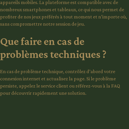
appareils mobiles. La plateforme est compatible avec de
nombreux smartphones et tableaux, ce qui nous permet de
profiter de nos jeux préférés à tout moment et n’importe où,
sans compromettre notre session de jeu.
Que faire en cas de
problèmes techniques ?
En cas de problème technique, contrôlez d’abord votre
connexion internet et actualisez la page. Si le problème
persiste, appelez le service client ou référez-vous à la FAQ
pour découvrir rapidement une solution.