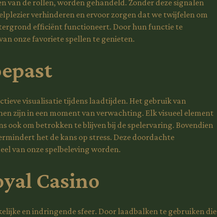
ollen van de rollen, worden gehandeld. Zonder deze signalen
lplezier verhinderen en ervoor zorgen dat we twijfelen om
ergrond efficiënt functioneert. Door hun functie te
n onze favoriete spellen te genieten.
oepast
tieve visualisatie tijdens laadtijden. Het gebruik van
en zijn in een moment van verwachting. Elk visueel element
ns ook om betrokken te blijven bij de spelervaring. Bovendien
vermindert het de kans op stress. Deze doordachte
eel van onze spelbeleving worden.
oyal Casino
lijke en indringende sfeer. Door laadbalken te gebruiken die