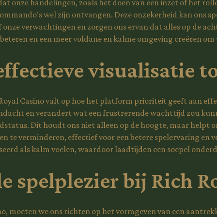
ns dat onze handelingen, zoals het doen van een inzet of het r
commando’s wel zijn ontvangen. Deze onzekerheid kan ons spe
onze verwachtingen en zorgen ons ervan dat alles op de acht
rbeteren en een meer voldane en kalme omgeving creëren om va
ffectieve visualisatie t
yal Casino valt op hoe het platform prioriteit geeft aan effec
dacht en verandert wat een frustrerende wachttijd zou kunn
adstatus. Dit houdt ons niet alleen op de hoogte, maar helpt o
en te verminderen, effectief voor een betere spelervaring en 
eerd als kalm voelen, waardoor laadtijden een soepel onderd
e spelplezier bij Rich R
o, moeten we ons richten op het vormgeven van een aantrekke