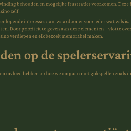
winding behouden en mogelijke frustraties voorkomen. Deze foc
ino zelf.
enlopende interesses aan, waardoor er voor ieder wat wils is. 
oten. Door prioriteit te geven aan deze elementen – vlotte ov
 Casino verdiepen en elk bezoek memorabel maken.
den op de spelerservar
n invloed hebben op hoe we omgaan met gokspellen zoals die