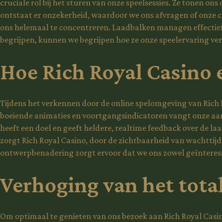
cruciale rol bij het sturen van onze speelsessies. Ze tonen o
ontstaat er onzekerheid, waardoor we ons afvragen of onze 
ons helemaal te concentreren. Laadbalken managen effectief 
begrijpen, kunnen we begrijpen hoe ze onze speelervaring ve
Hoe Rich Royal Casino e
Tijdens het verkennen door de online spelomgeving van Rich Ro
boeiende animaties en voortgangsindicatoren vangt onze aan
heeft een doel en geeft heldere, realtime feedback over de la
zorgt Rich Royal Casino, door de zichtbaarheid van wachttijd
ontwerpbenadering zorgt ervoor dat we ons zowel geïnteress
Verhoging van het total
Om optimaal te genieten van ons bezoek aan Rich Royal Casin