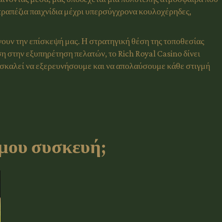
ιτραπέζια παιχνίδια μέχρι υπερσύγχρονα κουλοχέρηδες,
νουν την επίσκεψή μας. Η στρατηγική θέση της τοποθεσίας
η στην εξυπηρέτηση πελατών, το Rich Royal Casino δίνει
ροσκαλεί να εξερευνήσουμε και να απολαύσουμε κάθε στιγμή
 μου συσκευή;