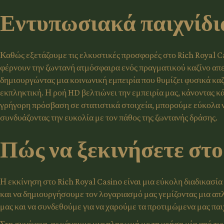
Εντυπωσιακά παιχνίδια
Καθώς εξετάζουμε τις ελκυστικές προσφορές στο Rich Royal Ca
φέρνουν την ζωντανή ατμόσφαιρα ενός πραγματικού καζίνο απε
δημιουργώντας μια κοινωνική εμπειρία που θυμίζει φυσικά καζί
εκπληκτική. Η ροή HD βελτιώνει την εμπειρία μας, κάνοντας κά
γρήγορη πρόσβαση σε στατιστικά στοιχεία, μπορούμε εύκολα να
συνδυάζοντας την ευκολία με τον πάθος της ζωντανής δράσης.
Πώς να ξεκινήσετε στο
Η εκκίνηση στο Rich Royal Casino είναι μια εύκολη διαδικασία
και να δημιουργήσουμε τον λογαριασμό μας γεμίζοντας μια απ
μας και να συνδεθούμε για να χαρούμε τα προτιμώμενα μας παι
Στη συνέχεια, ας κάνουμε μια πληρωμή με τη χρήση μία από 