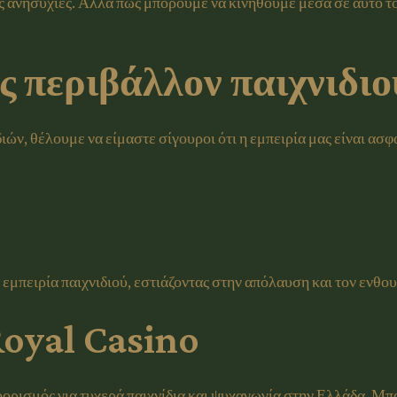
ίς ανησυχίες. Αλλά πώς μπορούμε να κινηθούμε μέσα σε αυτό τ
 περιβάλλον παιχνιδιο
ν, θέλουμε να είμαστε σίγουροι ότι η εμπειρία μας είναι ασφα
εμπειρία παιχνιδιού, εστιάζοντας στην απόλαυση και τον ενθο
oyal Casino
οορισμός για τυχερά παιχνίδια και ψυχαγωγία στην Ελλάδα. Μπ