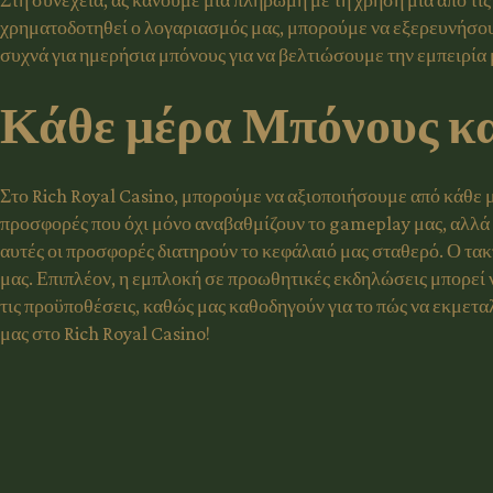
χρηματοδοτηθεί ο λογαριασμός μας, μπορούμε να εξερευνήσουμε
συχνά για ημερήσια μπόνους για να βελτιώσουμε την εμπειρία
Κάθε μέρα Μπόνους κ
Στο Rich Royal Casino, μπορούμε να αξιοποιήσουμε από κάθε 
προσφορές που όχι μόνο αναβαθμίζουν το gameplay μας, αλλά φ
αυτές οι προσφορές διατηρούν το κεφάλαιό μας σταθερό. Ο τακ
μας. Επιπλέον, η εμπλοκή σε προωθητικές εκδηλώσεις μπορεί ν
τις προϋποθέσεις, καθώς μας καθοδηγούν για το πώς να εκμετα
μας στο Rich Royal Casino!