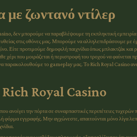
 με ζωντανό ντίλερ
sino, δεν μπορούμε να παραβλέψουμε τη εκπληκτική εμπειρία τ
υθείας στις οθόνες μας. Μπορούμε να αλληλεπιδράσουμε με έμ
νο. Είτε προτιμούμε δημοφιλή παιχνίδια όπως μπλακτζάκ και ρο
θε χέρι που μοιράζεται ή περιστροφή του τροχού να φαίνεται πρ
 παρακολουθούμε το gameplay μας. Το Rich Royal Casino αναβα
 Rich Royal Casino
 που ανοίγει την πόρτα σε συναρπαστικές περιπέτειες τυχερών 
λή φόρμα εγγραφής. Μην αγχώνεστε, απαιτούνται μόνο λίγα λεπ
χνίδια.
τις προσφερόμενες μεθόδους πληρωμής, εξασφαλίζοντας ότι ε