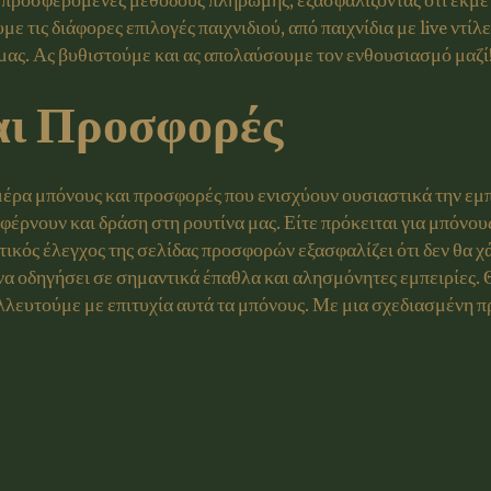
 τις διάφορες επιλογές παιχνιδιού, από παιχνίδια με live ντ
 μας. Ας βυθιστούμε και ας απολαύσουμε τον ενθουσιασμό μαζί
αι Προσφορές
μέρα μπόνους και προσφορές που ενισχύουν ουσιαστικά την εμπ
έρνουν και δράση στη ρουτίνα μας. Είτε πρόκειται για μπόνου
τικός έλεγχος της σελίδας προσφορών εξασφαλίζει ότι δεν θα 
α οδηγήσει σε σημαντικά έπαθλα και αλησμόνητες εμπειρίες. Θ
λλευτούμε με επιτυχία αυτά τα μπόνους. Με μια σχεδιασμένη π