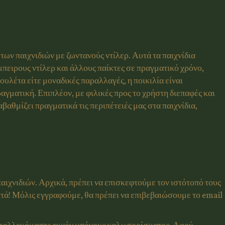
ων παιχνιδιών με ζωντανούς ντίλερ. Αυτά τα παιχνίδια
πειρους ντίλερ και άλλους παίκτες σε πραγματικό χρόνο,
υλέτα είτε μοναδικές παραλλαγές, η ποικιλία είναι
αγματική. Επιπλέον, με φιλικές προς το χρήστη διεπαφές και
θμίζει πραγματικά τις περιπέτειές μας στα παιχνίδια,
παιχνιδιών. Αρχικά, πρέπει να επισκεφτούμε τον ιστότοπό τους
τά! Μόλις εγγραφούμε, θα πρέπει να επιβεβαιώσουμε το email
κμεταλλευόμαστε τυχόν μπόνους καλωσορίσματος. Αφού