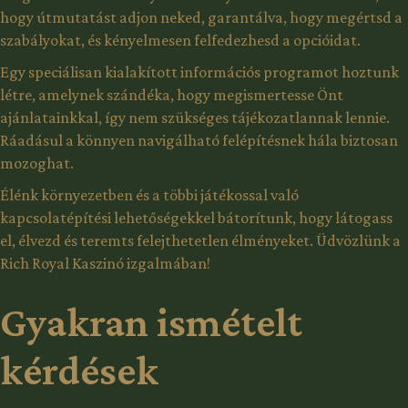
hogy útmutatást adjon neked, garantálva, hogy megértsd a
szabályokat, és kényelmesen felfedezhesd a opcióidat.
Egy speciálisan kialakított információs programot hoztunk
létre, amelynek szándéka, hogy megismertesse Önt
ajánlatainkkal, így nem szükséges tájékozatlannak lennie.
Ráadásul a könnyen navigálható felépítésnek hála biztosan
mozoghat.
Élénk környezetben és a többi játékossal való
kapcsolatépítési lehetőségekkel bátorítunk, hogy látogass
el, élvezd és teremts felejthetetlen élményeket. Üdvözlünk a
Rich Royal Kaszinó izgalmában!
Gyakran ismételt
kérdések