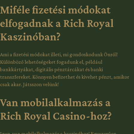
Miféle fizetési módokat
elfogadnak a Rich Royal
Kaszinóban?
Ami a fizetési módokat illeti, mi gondoskodunk Önről!
Különböző lehetőségeket fogadunk el, például
bankkártyákat, digitális pénztárcákat és banki
transzfereket. Könnyen befizethet és kivehet pénzt, amikor
csak akar. Játsszon velünk!
Van mobilalkalmazás a
Rich Royal Casino-hoz?
Igen, van mobilalkalmazás a kaszinóhoz! Egyszerűen