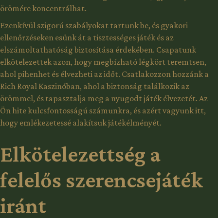
örömére koncentrálhat.
Ezenkívül szigorú szabályokat tartunk be, és gyakori
ellenőrzéseken esünk át a tisztességes játék és az
elszámoltathatóság biztosítása érdekében. Csapatunk
elkötelezettek azon, hogy megbízható légkört teremtsen,
ahol pihenhet és élvezheti az időt. Csatlakozzon hozzánk a
Rich Royal Kaszinóban, ahol a biztonság találkozik az
örömmel, és tapasztalja meg a nyugodt játék élvezetét. Az
Ön hite kulcsfontosságú számunkra, és azért vagyunk itt,
hogy emlékezetessé alakítsuk játékélményét.
Elkötelezettség a
felelős szerencsejáték
iránt