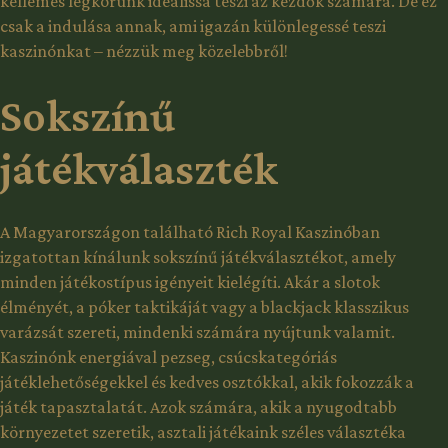
kellemes légkörünk ideálissá teszi az kezdők számára. De ez
csak a indulása annak, ami igazán különlegessé teszi
kaszinónkat – nézzük meg közelebbről!
Sokszínű
játékválaszték
A Magyarországon található Rich Royal Kaszinóban
izgatottan kínálunk sokszínű játékválasztékot, amely
minden játékostípus igényeit kielégíti. Akár a slotok
élményét, a póker taktikáját vagy a blackjack klasszikus
varázsát szereti, mindenki számára nyújtunk valamit.
Kaszinónk energiával pezseg, csúcskategóriás
játéklehetőségekkel és kedves osztókkal, akik fokozzák a
játék tapasztalatát. Azok számára, akik a nyugodtabb
környezetet szeretik, asztali játékaink széles választéka