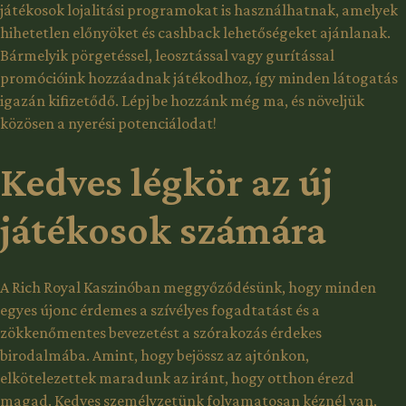
játékosok lojalitási programokat is használhatnak, amelyek
hihetetlen előnyöket és cashback lehetőségeket ajánlanak.
Bármelyik pörgetéssel, leosztással vagy gurítással
promócióink hozzáadnak játékodhoz, így minden látogatás
igazán kifizetődő. Lépj be hozzánk még ma, és növeljük
közösen a nyerési potenciálodat!
Kedves légkör az új
játékosok számára
A Rich Royal Kaszinóban meggyőződésünk, hogy minden
egyes újonc érdemes a szívélyes fogadtatást és a
zökkenőmentes bevezetést a szórakozás érdekes
birodalmába. Amint, hogy bejössz az ajtónkon,
elkötelezettek maradunk az iránt, hogy otthon érezd
magad. Kedves személyzetünk folyamatosan kéznél van,