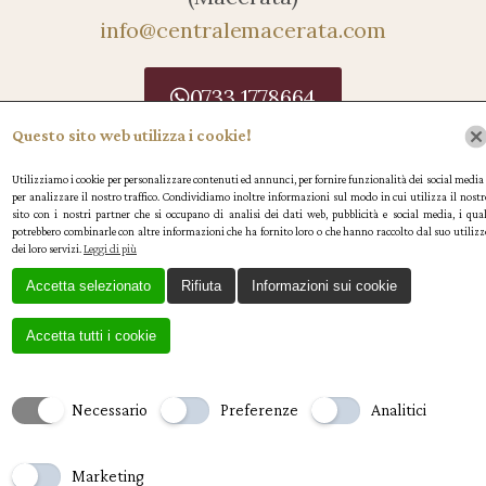
info@centralemacerata.com
0733 1778664
Questo sito web utilizza i cookie!
Caffè Centrale SRL P.IVA 01545730432
Utilizziamo i cookie per personalizzare contenuti ed annunci, per fornire funzionalità dei social media 
Le tue preferenze relative alla privacy
per analizzare il nostro traffico. Condividiamo inoltre informazioni sul modo in cui utilizza il nostr
sito con i nostri partner che si occupano di analisi dei dati web, pubblicità e social media, i qual
potrebbero combinarle con altre informazioni che ha fornito loro o che hanno raccolto dal suo utilizz
Informativa sulla raccolta
dei loro servizi.
Leggi di più
Accetta selezionato
Rifiuta
Informazioni sui cookie
Accetta tutti i cookie
Necessario
Preferenze
Analitici
Marketing