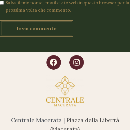
Salva il mio nome, email e sito web in questo browser per la
prossima volta che commento.
Invia commento
Centrale Macerata |
Piazza della Libertà
(Macerata)